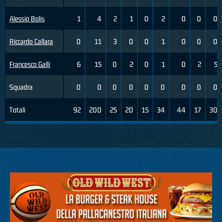
Alessio Bolis
1
4
2
1
0
2
0
0
0
Riccardo Callara
0
11
3
0
0
1
0
0
0
Francesco Galli
6
15
0
2
0
1
0
2
5
Squadra
0
0
0
0
0
0
0
0
0
Totali
92
200
25
20
15
34
44
17
30