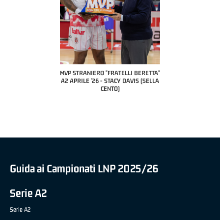
COACH OF THE MONTH
A2 APRILE '26 
PILLASTRINI (UE
CIVIDAL
O "FRATELLI BERETTA"
MVP "FRATELLI BERETTA" SAMUEL
 - STACY DAVIS (SELLA
DILAS B NAZIONALE APRILE '26 -
CENTO)
MARCO RESTELLI (TAV TREVIGLIO
BRIANZA BASKET)
Guida ai Campionati LNP 2025/26
Serie A2
Serie A2