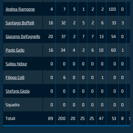
Andrea Rampone
4
7
5
1
2
2
100
0
Santiago Boffelli
16
32
2
5
2
6
33
3
Giacomo Dell'agnello
20
37
2
7
7
13
54
0
Paolo Gallo
16
34
4
2
6
10
60
1
Saliou Ndour
0
0
0
0
0
0
0
0
Filippo Colli
0
6
0
0
0
1
0
0
Stefano Gioda
0
0
0
0
0
0
0
0
Squadra
0
0
0
0
0
0
0
0
Totali
89
200
20
25
25
47
53
8
1