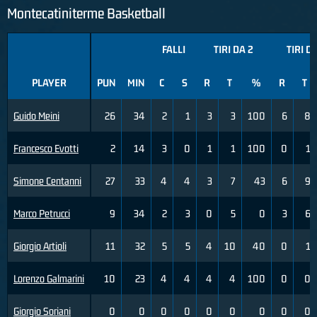
Montecatiniterme Basketball
FALLI
TIRI DA 2
TIRI D
PLAYER
PUN
MIN
C
S
R
T
%
R
T
Guido Meini
26
34
2
1
3
3
100
6
8
Francesco Evotti
2
14
3
0
1
1
100
0
1
Simone Centanni
27
33
4
4
3
7
43
6
9
Marco Petrucci
9
34
2
3
0
5
0
3
6
Giorgio Artioli
11
32
5
5
4
10
40
0
1
Lorenzo Galmarini
10
23
4
4
4
4
100
0
0
Giorgio Soriani
0
0
0
0
0
0
0
0
0