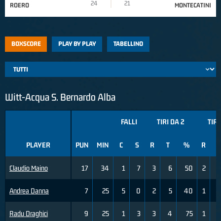
24
21
ROERO
MONTECATINI
BOXSCORE
PLAY BY PLAY
TABELLINO
Witt-Acqua S. Bernardo Alba
FALLI
TIRI DA 2
TIRI
PLAYER
PUN
MIN
C
S
R
T
%
R
T
Claudio Maino
17
34
1
7
3
6
50
2
Andrea Danna
7
25
5
0
2
5
40
1
Radu Draghici
9
25
1
3
3
4
75
1