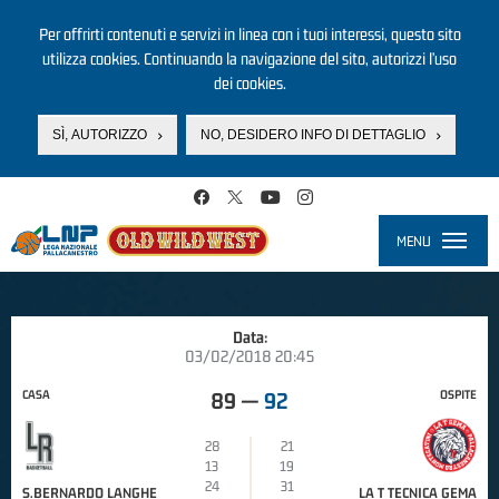
Per offrirti contenuti e servizi in linea con i tuoi interessi, questo sito
utilizza cookies. Continuando la navigazione del sito, autorizzi l’uso
dei cookies.
SÌ, AUTORIZZO
NO, DESIDERO INFO DI DETTAGLIO
Salta al contenuto principale
MENU
Toggle
navigati
Data:
03/02/2018 20:45
CASA
OSPITE
89
—
92
28
21
13
19
24
31
S.BERNARDO LANGHE
LA T TECNICA GEMA