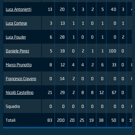
Luca Antonietti
13
20
5
3
2
5
40
3
4
Luca Cortese
3
13
1
1
0
1
0
1
3
Luca Fowler
6
28
1
0
0
1
0
2
7
Daniele Perez
5
19
0
2
1
1
100
0
1
Marco Prunotto
8
12
4
4
2
6
33
0
0
Francesco Cravero
0
14
2
0
0
0
0
0
0
Nicolò Castellino
21
29
2
8
8
12
67
0
1
Squadra
0
0
0
0
0
0
0
0
0
Totali
83
200
20
25
19
38
50
8
19