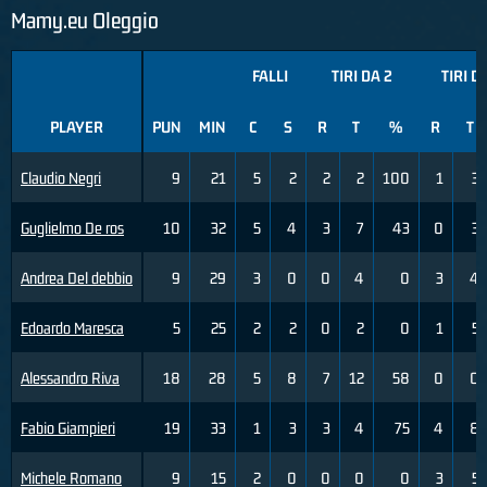
Mamy.eu Oleggio
FALLI
TIRI DA 2
TIRI D
PLAYER
PUN
MIN
C
S
R
T
%
R
T
Claudio Negri
9
21
5
2
2
2
100
1
3
Guglielmo De ros
10
32
5
4
3
7
43
0
3
Andrea Del debbio
9
29
3
0
0
4
0
3
4
Edoardo Maresca
5
25
2
2
0
2
0
1
5
Alessandro Riva
18
28
5
8
7
12
58
0
0
Fabio Giampieri
19
33
1
3
3
4
75
4
8
Michele Romano
9
15
2
0
0
0
0
3
5