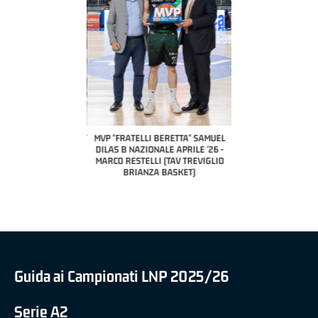
COACH OF THE MONTH
A2 APRILE '26 
PILLASTRINI (UE
CIVIDAL
O "FRATELLI BERETTA"
MVP "FRATELLI BERETTA" SAMUEL
 - STACY DAVIS (SELLA
DILAS B NAZIONALE APRILE '26 -
CENTO)
MARCO RESTELLI (TAV TREVIGLIO
BRIANZA BASKET)
Guida ai Campionati LNP 2025/26
Serie A2