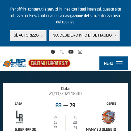
Per offrirti contenuti e servizi in linea con i tuoi interessi, questo sito
utilizza cookies. Continuando la navigazione del sito, autorizzi l’uso
dei cookies.
SÌ, AUTORIZZO
NO, DESIDERO INFO DI DETTAGLIO
Salta al contenuto principale
MENU
Toggle
navigati
Data:
21/11/2021 18:00
CASA
OSPITE
83
—
79
27
15
15
20
23
21
S.BERNARDO
MAMY.EU OLEGGIO