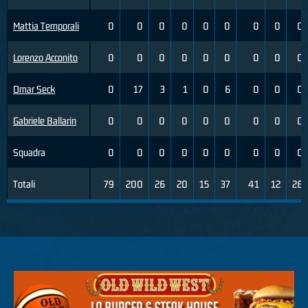
Mattia Temporali
0
0
0
0
0
0
0
0
0
Lorenzo Acconito
0
0
0
0
0
0
0
0
0
Omar Seck
0
17
3
1
0
6
0
0
0
Gabriele Ballarin
0
0
0
0
0
0
0
0
0
Squadra
0
0
0
0
0
0
0
0
0
Totali
79
200
26
20
15
37
41
12
28