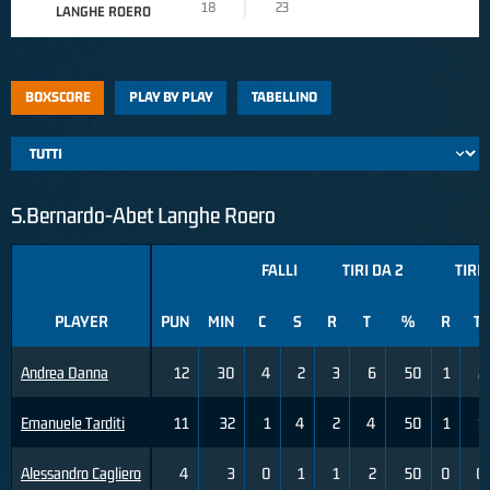
18
23
LANGHE ROERO
BOXSCORE
PLAY BY PLAY
TABELLINO
S.Bernardo-Abet Langhe Roero
FALLI
TIRI DA 2
TIRI 
PLAYER
PUN
MIN
C
S
R
T
%
R
T
Andrea Danna
12
30
4
2
3
6
50
1
2
Emanuele Tarditi
11
32
1
4
2
4
50
1
1
Alessandro Cagliero
4
3
0
1
1
2
50
0
0