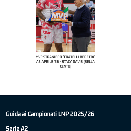
"FRATELLI BERETTA"
MVP STRANIERO "FRATELLI BERETTA"
MVP "FRATELLI BERET
- LUCA CESANA (UEB
A2 APRILE '26 - STACY DAVIS (SELLA
DILAS B NAZIONALE AP
O CIVIDALE)
CENTO)
MARCO RESTELLI (TAV
BRIANZA BAS
Guida ai Campionati LNP 2025/26
Serie A2