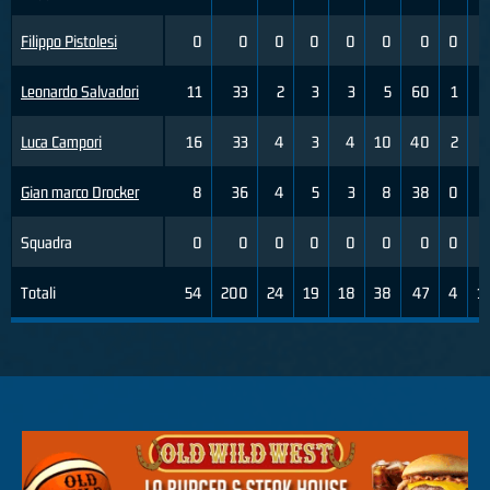
Filippo Pistolesi
0
0
0
0
0
0
0
0
Leonardo Salvadori
11
33
2
3
3
5
60
1
Luca Campori
16
33
4
3
4
10
40
2
Gian marco Drocker
8
36
4
5
3
8
38
0
Squadra
0
0
0
0
0
0
0
0
Totali
54
200
24
19
18
38
47
4
1