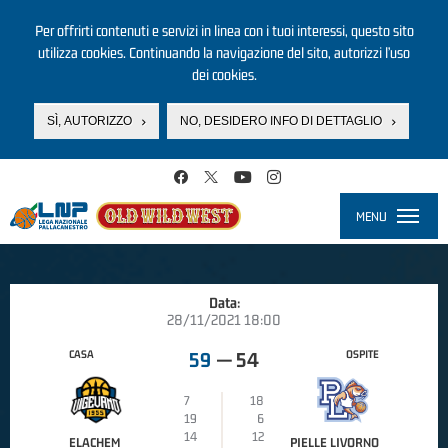
Per offrirti contenuti e servizi in linea con i tuoi interessi, questo sito
utilizza cookies. Continuando la navigazione del sito, autorizzi l’uso
dei cookies.
SÌ, AUTORIZZO
NO, DESIDERO INFO DI DETTAGLIO
Salta al contenuto principale
MENU
Toggle
navigati
Data:
28/11/2021 18:00
CASA
OSPITE
59
—
54
7
18
19
6
14
12
ELACHEM
PIELLE LIVORNO