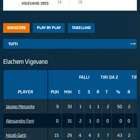
19
18
VIGEVANO 1955
BOXSCORE
PLAY BY PLAY
TABELLINO
Elachem Vigevano
FALLI
TIRI DA 2
TIRI
PLAYER
PUN
MIN
C
S
R
T
%
R
T
Jacopo Mercante
9
33
1
1
1
2
50
2
Alessandro Ferri
0
31
2
1
0
0
0
0
Nicolò Gatti
15
29
4
4
3
7
43
2