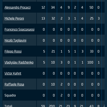
Alessandro Procacci
12
34
4
9
2
4
50
0
Michele Peroni
13
32
2
3
1
4
25
3
Francesco Spaccasassi
0
0
0
0
0
0
0
0
Nicolò Tagliavini
0
0
0
0
0
0
0
0
Filippo Rossi
5
21
1
5
1
3
33
0
Vladyslav Radchenko
5
10
3
0
1
1
100
1
Victor Kahnt
0
0
0
0
0
0
0
0
Raffaele Rosa
0
10
2
0
0
0
0
0
Squadra
0
0
2
0
0
0
0
0
Totali
59
200
21
23
9
21
43
8
2