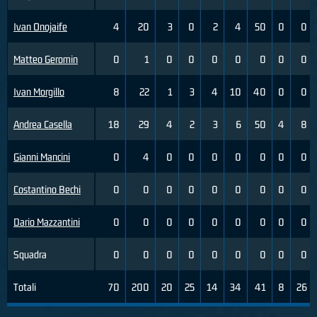
Ivan Onojaife
4
20
3
0
2
4
50
0
0
Matteo Geromin
0
1
0
0
0
0
0
0
0
Ivan Morgillo
8
22
1
3
4
10
40
0
0
Andrea Casella
18
29
4
2
3
6
50
4
8
Gianni Mancini
0
4
0
0
0
0
0
0
0
Costantino Bechi
0
0
0
0
0
0
0
0
0
Dario Mazzantini
0
0
0
0
0
0
0
0
0
Squadra
0
0
0
0
0
0
0
0
0
Totali
70
200
20
25
14
34
41
8
26