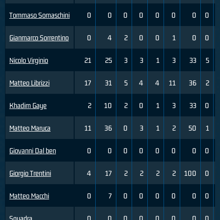
Tommaso Somaschini
0
0
0
0
0
0
0
0
Gianmarco Sorrentino
0
4
2
0
0
1
0
0
Nicolo Virginio
21
25
3
3
1
3
33
5
Matteo Librizzi
17
31
5
4
4
11
36
2
Khadim Gaye
2
10
2
0
1
3
33
0
Matteo Maruca
11
36
0
3
1
2
50
1
Giovanni Dal ben
0
0
0
0
0
0
0
0
Giorgio Trentini
4
17
2
2
2
2
100
0
Matteo Macchi
0
7
0
0
0
0
0
0
Squadra
0
0
0
0
0
0
0
0