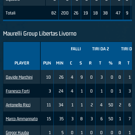
Totali
82
200
26
19
18
38
47
9
Maurelli Group Libertas Livorno
FALLI
TIRI DA 2
TIRI DA
PLAYER
PUN
MIN
C
S
R
T
%
R
T
Davide Marchini
10
26
4
9
0
3
0
0
1
Franesco Forti
3
24
4
1
0
1
0
1
3
Antonello Ricci
11
34
1
1
2
4
50
2
6
Marco Ammannato
15
35
3
8
3
6
50
1
7
Gregor Kuuba
1
5
0
1
0
0
0
0
1