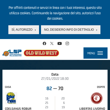
Per offrirti contenuti e servizi in linea con i tuoi interessi, questo sito
utilizza cookies. Continuando la navigazione del sito, autorizzi l’uso
dei cookies.
SÌ, AUTORIZZO
NO, DESIDERO INFO DI DETTAGLIO
Salta al contenuto principale
MENU
Toggle
navigati
Data:
27/01/2022 18:30
CASA
OSPITE
82
—
70
16
20
25
6
23
19
COELSANUS ROBUR
LIBERTAS LIVORNO