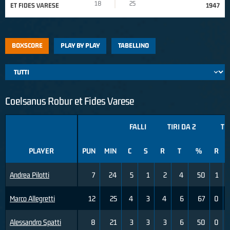
18
25
ET FIDES VARESE
1947
BOXSCORE
PLAY BY PLAY
TABELLINO
Coelsanus Robur et Fides Varese
FALLI
TIRI DA 2
TI
PLAYER
PUN
MIN
C
S
R
T
%
R
Andrea Pilotti
7
24
5
1
2
4
50
1
Marco Allegretti
12
25
4
3
4
6
67
0
Alessandro Spatti
8
21
3
3
3
6
50
0