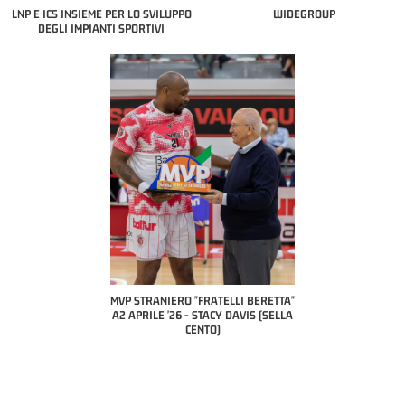
LNP E ICS INSIEME PER LO SVILUPPO
WIDEGROUP
DEGLI IMPIANTI SPORTIVI
COACH OF T
A2 APR
PILLAST
TRANIERO "FRATELLI BERETTA"
MVP "FRATELLI BERETTA" SAMUEL
RILE '26 - STACY DAVIS (SELLA
DILAS B NAZIONALE APRILE '26 -
CENTO)
MARCO RESTELLI (TAV TREVIGLIO
BRIANZA BASKET)