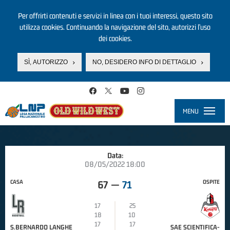
Per offrirti contenuti e servizi in linea con i tuoi interessi, questo sito
utilizza cookies. Continuando la navigazione del sito, autorizzi l’uso
dei cookies.
SÌ, AUTORIZZO
NO, DESIDERO INFO DI DETTAGLIO
Salta al contenuto principale
MENU
Toggle
navigati
Data:
08/05/2022 18:00
CASA
OSPITE
67
—
71
17
25
18
10
17
17
S.BERNARDO LANGHE
SAE SCIENTIFICA-