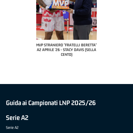
 "FRATELLI BERETTA"
MVP STRANIERO "FRATELLI BERETTA"
MVP "FRATELLI BER
6 - LUCA CESANA (UEB
A2 APRILE '26 - STACY DAVIS (SELLA
DILAS B NAZIONALE 
CO CIVIDALE)
CENTO)
MARCO RESTELLI (T
BRIANZA BA
Guida ai Campionati LNP 2025/26
Serie A2
Serie A2