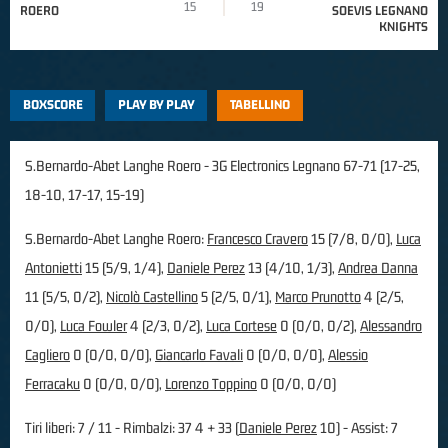
15
19
ROERO
SOEVIS LEGNANO
KNIGHTS
BOXSCORE
PLAY BY PLAY
TABELLINO
S.Bernardo-Abet Langhe Roero - 3G Electronics Legnano 67-71 (17-25,
18-10, 17-17, 15-19)
S.Bernardo-Abet Langhe Roero:
Francesco Cravero
15 (7/8, 0/0),
Luca
Antonietti
15 (5/9, 1/4),
Daniele Perez
13 (4/10, 1/3),
Andrea Danna
11 (5/5, 0/2),
Nicolò Castellino
5 (2/5, 0/1),
Marco Prunotto
4 (2/5,
0/0),
Luca Fowler
4 (2/3, 0/2),
Luca Cortese
0 (0/0, 0/2),
Alessandro
Cagliero
0 (0/0, 0/0),
Giancarlo Favali
0 (0/0, 0/0),
Alessio
Ferracaku
0 (0/0, 0/0),
Lorenzo Toppino
0 (0/0, 0/0)
Tiri liberi: 7 / 11 - Rimbalzi: 37 4 + 33 (
Daniele Perez
10) - Assist: 7