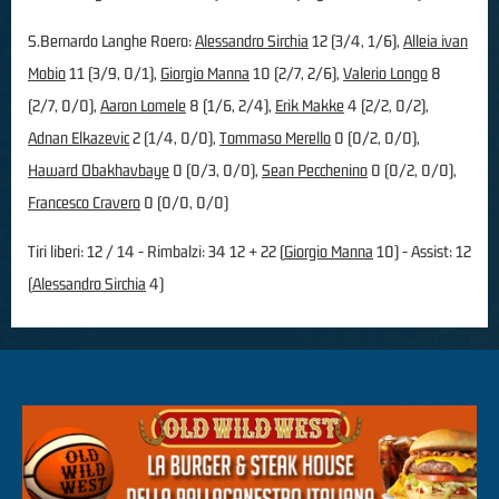
S.Bernardo Langhe Roero:
Alessandro Sirchia
12 (3/4, 1/6),
Alleia ivan
Mobio
11 (3/9, 0/1),
Giorgio Manna
10 (2/7, 2/6),
Valerio Longo
8
(2/7, 0/0),
Aaron Lomele
8 (1/6, 2/4),
Erik Makke
4 (2/2, 0/2),
Adnan Elkazevic
2 (1/4, 0/0),
Tommaso Merello
0 (0/2, 0/0),
Haward Obakhavbaye
0 (0/3, 0/0),
Sean Pecchenino
0 (0/2, 0/0),
Francesco Cravero
0 (0/0, 0/0)
Tiri liberi: 12 / 14 - Rimbalzi: 34 12 + 22 (
Giorgio Manna
10) - Assist: 12
(
Alessandro Sirchia
4)