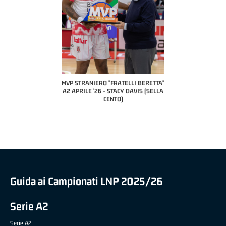
 "FRATELLI BERETTA"
MVP STRANIERO "FRATELLI BERETTA"
MVP "FRATELLI BER
6 - LUCA CESANA (UEB
A2 APRILE '26 - STACY DAVIS (SELLA
DILAS B NAZIONALE 
CO CIVIDALE)
CENTO)
MARCO RESTELLI (T
BRIANZA BA
Guida ai Campionati LNP 2025/26
Serie A2
Serie A2