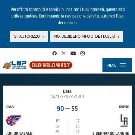
Per offrirti contenuti e servizi in linea con i tuoi interessi, questo sito
utilizza cookies. Continuando la navigazione del sito, autorizzi l’uso
dei cookies.
SÌ, AUTORIZZO
NO, DESIDERO INFO DI DETTAGLIO
Salta al contenuto principale
MENU
Toggle
navigati
Data:
12/12/2022 21:00
CASA
OSPITE
90
—
55
16
17
29
16
25
11
JUNIOR CASALE
S.BERNARDO LANGHE