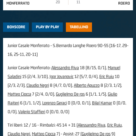
20
11
MONFERRATO
ROERO
BOXSCORE
PLAY BY PLAY
TABELLINO
Junior Casale Monferrato - S.Bernardo Langhe Roero 90-55 (16-17, 29-
16, 25-11, 20-11)
Junior Casale Monferrato:
Alessandro Riva
18 (8/15, 0/1),
Manuel
Saladini
15 (2/4, 3/10),
Igor Jovanovic
12 (5/7, 0/4),
Eric Ruiu
10
(2/3, 2/3),
Claudio Negri
8 (4/7, 0/0),
Alberto Apuzzo
8 (2/3, 1/2),
Matteo Ciocca
7 (2/4, 0/0),
Guglielmo De ros
6 (1/1, 1/5),
Giulio
Raiteri
6 (1/1, 1/2),
Lorenzo Geraci
0 (0/0, 0/1),
Bilal Kamar
0 (0/0,
0/0),
Valerio Staffieri
0 (0/0, 0/0)
Tiri liberi: 12 / 16 - Rimbalzi: 45 14 + 31 (
Alessandro Riva
,
Eric Ruiu
,
Claudio Negri
,
Matteo Ciocca
7) - Assist: 27 (
Guglielmo De ros
9)