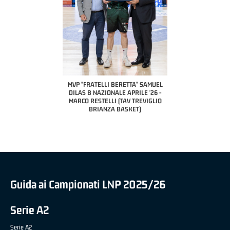
COACH OF THE MONTH
A2 APRILE '26 
PILLASTRINI (UE
CIVIDAL
O "FRATELLI BERETTA"
MVP "FRATELLI BERETTA" SAMUEL
 - STACY DAVIS (SELLA
DILAS B NAZIONALE APRILE '26 -
CENTO)
MARCO RESTELLI (TAV TREVIGLIO
BRIANZA BASKET)
Guida ai Campionati LNP 2025/26
Serie A2
Serie A2