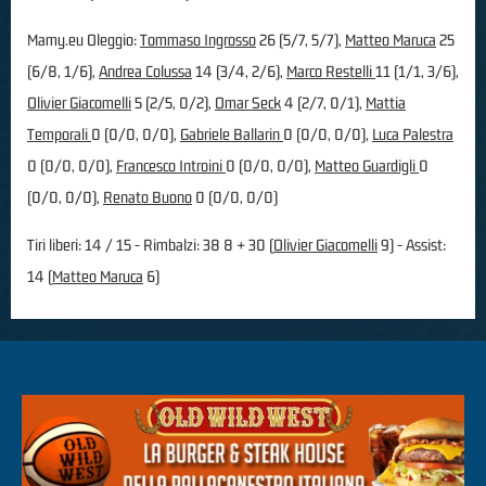
Mamy.eu Oleggio:
Tommaso Ingrosso
26 (5/7, 5/7),
Matteo Maruca
25
(6/8, 1/6),
Andrea Colussa
14 (3/4, 2/6),
Marco Restelli
11 (1/1, 3/6),
Olivier Giacomelli
5 (2/5, 0/2),
Omar Seck
4 (2/7, 0/1),
Mattia
Temporali
0 (0/0, 0/0),
Gabriele Ballarin
0 (0/0, 0/0),
Luca Palestra
0 (0/0, 0/0),
Francesco Introini
0 (0/0, 0/0),
Matteo Guardigli
0
(0/0, 0/0),
Renato Buono
0 (0/0, 0/0)
Tiri liberi: 14 / 15 - Rimbalzi: 38 8 + 30 (
Olivier Giacomelli
9) - Assist:
14 (
Matteo Maruca
6)