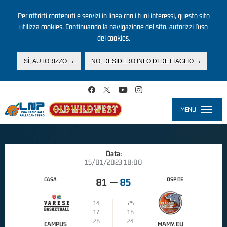
Per offrirti contenuti e servizi in linea con i tuoi interessi, questo sito
utilizza cookies. Continuando la navigazione del sito, autorizzi l’uso
dei cookies.
SÌ, AUTORIZZO
NO, DESIDERO INFO DI DETTAGLIO
Salta al contenuto principale
MENU
Toggle
navigati
Data:
15/01/2023 18:00
CASA
OSPITE
81
—
85
14
25
17
16
26
24
CAMPUS
MAMY.EU