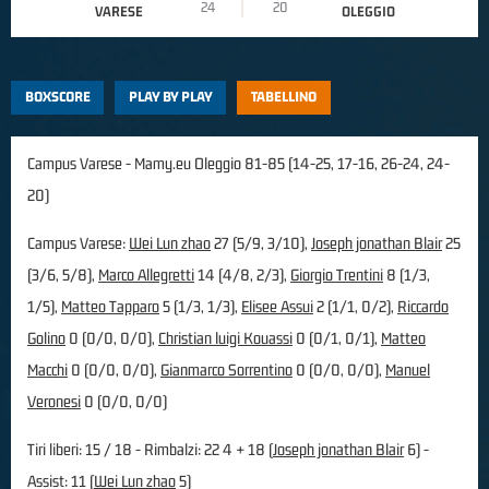
24
20
VARESE
OLEGGIO
BOXSCORE
PLAY BY PLAY
TABELLINO
Campus Varese - Mamy.eu Oleggio 81-85 (14-25, 17-16, 26-24, 24-
20)
Campus Varese:
Wei Lun zhao
27 (5/9, 3/10),
Joseph jonathan Blair
25
(3/6, 5/8),
Marco Allegretti
14 (4/8, 2/3),
Giorgio Trentini
8 (1/3,
1/5),
Matteo Tapparo
5 (1/3, 1/3),
Elisee Assui
2 (1/1, 0/2),
Riccardo
Golino
0 (0/0, 0/0),
Christian luigi Kouassi
0 (0/1, 0/1),
Matteo
Macchi
0 (0/0, 0/0),
Gianmarco Sorrentino
0 (0/0, 0/0),
Manuel
Veronesi
0 (0/0, 0/0)
Tiri liberi: 15 / 18 - Rimbalzi: 22 4 + 18 (
Joseph jonathan Blair
6) -
Assist: 11 (
Wei Lun zhao
5)