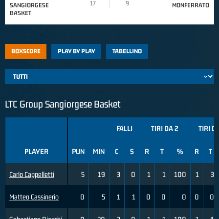
17
9
SANGIORGESE
MONFERRATO
BASKET
BOXSCORE
PLAY BY PLAY
TABELLINO
LTC Group Sangiorgese Basket
FALLI
TIRI DA 2
TIRI D
PLAYER
PUN
MIN
C
S
R
T
%
R
T
Carlo Cappelletti
5
19
3
0
1
1
100
1
3
Matteo Cassinerio
0
5
1
1
0
0
0
0
0