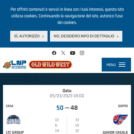
Per offrirti contenuti e servizi in linea con i tuoi interessi, questo sito
utilizza cookies. Continuando la navigazione del sito, autorizzi l’uso
dei cookies.
SÌ, AUTORIZZO
NO, DESIDERO INFO DI DETTAGLIO
Salta al contenuto principale
MENU
Toggle
navigati
Data:
05/03/2023 18:00
CASA
OSPITE
50
—
48
13
13
6
14
14
12
LTC GROUP
JUNIOR CASALE