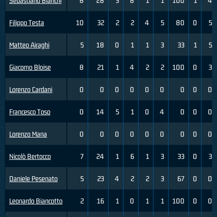
Sebastiano Bianchi
8
28
3
8
1
1
100
1
4
Filippo Testa
10
32
2
2
4
5
80
0
5
Matteo Airaghi
5
18
0
1
1
3
33
1
5
Giacomo Bloise
8
21
1
4
2
2
100
0
3
Lorenzo Cardani
0
0
0
0
0
0
0
0
0
Francesco Toso
0
14
5
1
0
4
0
0
0
Lorenzo Mana
0
0
0
0
0
0
0
0
0
Nicolò Bertocco
7
24
1
6
1
3
33
0
3
Daniele Pesenato
5
23
4
2
2
3
67
0
0
Leonardo Biancotto
2
16
1
0
1
1
100
0
0