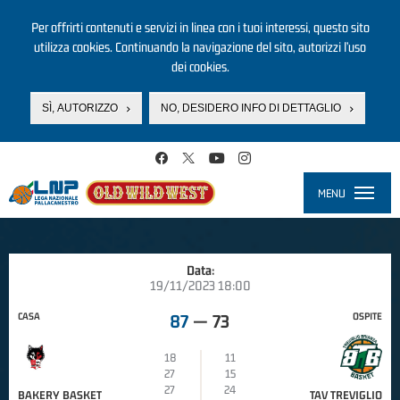
Per offrirti contenuti e servizi in linea con i tuoi interessi, questo sito
utilizza cookies. Continuando la navigazione del sito, autorizzi l’uso
dei cookies.
SÌ, AUTORIZZO
NO, DESIDERO INFO DI DETTAGLIO
Salta al contenuto principale
MENU
Toggle
navigati
Data:
19/11/2023 18:00
CASA
OSPITE
87
—
73
18
11
27
15
27
24
BAKERY BASKET
TAV TREVIGLIO