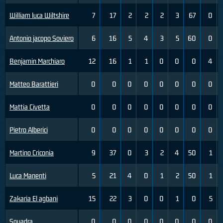
William luca Wiltshire
7
17
2
2
2
3
67
0
Antonio jacopo Soviero
6
16
5
4
3
5
60
0
Benjamin Marchiaro
12
16
1
1
0
0
0
4
Matteo Barattieri
0
0
0
0
0
0
0
0
Mattia Civetta
0
0
0
0
0
0
0
0
Pietro Alberici
0
0
0
0
0
0
0
0
Martino Criconia
9
37
0
3
2
4
50
1
Luca Manenti
5
21
4
0
1
2
50
1
Zakaria El agbani
15
22
3
0
0
1
0
5
Squadra
0
0
0
0
0
0
0
0