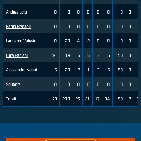
Andrea Loro
0
0
0
0
0
0
0
0
0
Paolo Redaelli
0
0
0
0
0
0
0
0
0
Leonardo Valesin
0
20
4
2
0
0
0
0
1
Luca Fabiani
14
19
5
5
3
6
50
0
0
Alessandro Naoni
6
20
2
1
3
6
50
0
3
Squadra
0
0
0
0
0
0
0
0
0
Totali
73
200
25
21
17
34
50
7
25