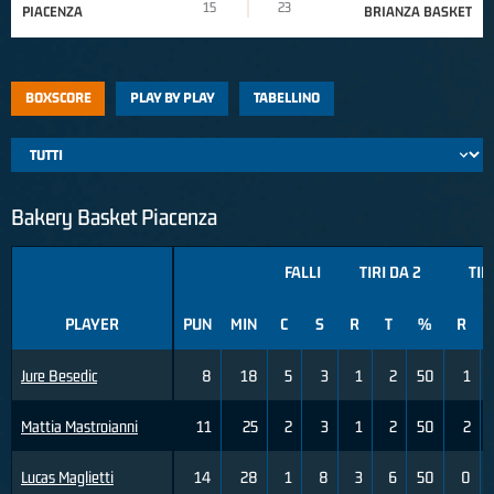
15
23
PIACENZA
BRIANZA BASKET
BOXSCORE
PLAY BY PLAY
TABELLINO
Bakery Basket Piacenza
FALLI
TIRI DA 2
TIR
PLAYER
PUN
MIN
C
S
R
T
%
R
Jure Besedic
8
18
5
3
1
2
50
1
Mattia Mastroianni
11
25
2
3
1
2
50
2
Lucas Maglietti
14
28
1
8
3
6
50
0