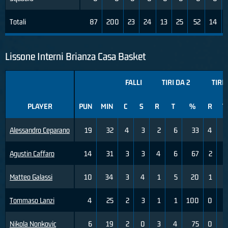
Totali
87
200
23
24
13
25
52
14
Lissone Interni Brianza Casa Basket
FALLI
TIRI DA 2
TIRI 
PLAYER
PUN
MIN
C
S
R
T
%
R
T
Alessandro Ceparano
19
32
4
3
2
6
33
4
8
Agustin Caffaro
14
31
3
3
4
6
67
2
3
Matteo Galassi
10
34
3
4
1
5
20
1
4
Tommaso Lanzi
4
25
2
3
1
1
100
0
4
Nikola Nonkovic
6
19
2
0
3
4
75
0
2