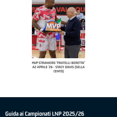
COACH OF THE MON
A2 APRILE '26
PILLASTRINI (
CIVIDA
RO "FRATELLI BERETTA"
MVP "FRATELLI BERETTA" SAMUEL
6 - STACY DAVIS (SELLA
DILAS B NAZIONALE APRILE '26 -
CENTO)
MARCO RESTELLI (TAV TREVIGLIO
BRIANZA BASKET)
Guida ai Campionati LNP 2025/26