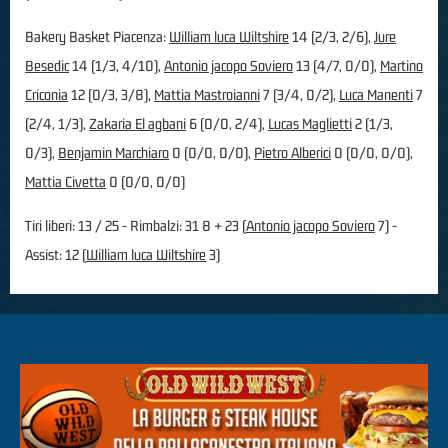
Bakery Basket Piacenza:
William luca Wiltshire
14 (2/3, 2/6),
Jure
Besedic
14 (1/3, 4/10),
Antonio jacopo Soviero
13 (4/7, 0/0),
Martino
Criconia
12 (0/3, 3/8),
Mattia Mastroianni
7 (3/4, 0/2),
Luca Manenti
7
(2/4, 1/3),
Zakaria El agbani
6 (0/0, 2/4),
Lucas Maglietti
2 (1/3,
0/3),
Benjamin Marchiaro
0 (0/0, 0/0),
Pietro Alberici
0 (0/0, 0/0),
Mattia Civetta
0 (0/0, 0/0)
Tiri liberi: 13 / 25 - Rimbalzi: 31 8 + 23 (
Antonio jacopo Soviero
7) -
Assist: 12 (
William luca Wiltshire
3)