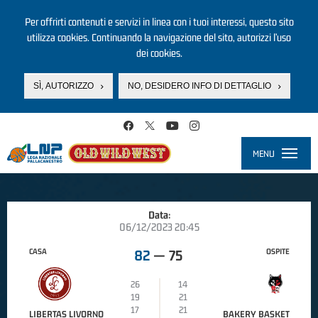
Per offrirti contenuti e servizi in linea con i tuoi interessi, questo sito
utilizza cookies. Continuando la navigazione del sito, autorizzi l’uso
dei cookies.
SÌ, AUTORIZZO
NO, DESIDERO INFO DI DETTAGLIO
Salta al contenuto principale
MENU
Toggle
navigati
Data:
06/12/2023 20:45
CASA
OSPITE
82
—
75
26
14
19
21
17
21
LIBERTAS LIVORNO
BAKERY BASKET