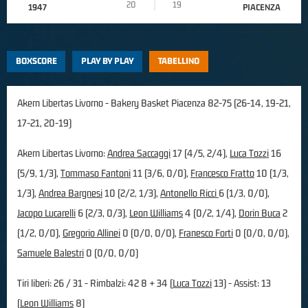
20
19
1947
PIACENZA
BOXSCORE
PLAY BY PLAY
TABELLINO
Akern Libertas Livorno - Bakery Basket Piacenza 82-75 (26-14, 19-21,
17-21, 20-19)
Akern Libertas Livorno:
Andrea Saccaggi
17 (4/5, 2/4),
Luca Tozzi
16
(5/9, 1/3),
Tommaso Fantoni
11 (3/6, 0/0),
Francesco Fratto
10 (1/3,
1/3),
Andrea Bargnesi
10 (2/2, 1/3),
Antonello Ricci
6 (1/3, 0/0),
Jacopo Lucarelli
6 (2/3, 0/3),
Leon Williams
4 (0/2, 1/4),
Dorin Buca
2
(1/2, 0/0),
Gregorio Allinei
0 (0/0, 0/0),
Franesco Forti
0 (0/0, 0/0),
Samuele Balestri
0 (0/0, 0/0)
Tiri liberi: 26 / 31 - Rimbalzi: 42 8 + 34 (
Luca Tozzi
13) - Assist: 13
(
Leon Williams
8)