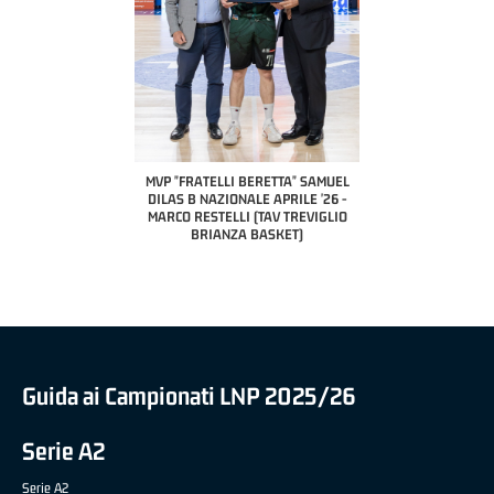
COACH OF THE MONTH
A2 APRILE '26 
PILLASTRINI (UE
CIVIDAL
O "FRATELLI BERETTA"
MVP "FRATELLI BERETTA" SAMUEL
 - STACY DAVIS (SELLA
DILAS B NAZIONALE APRILE '26 -
CENTO)
MARCO RESTELLI (TAV TREVIGLIO
BRIANZA BASKET)
Guida ai Campionati LNP 2025/26
Serie A2
Serie A2