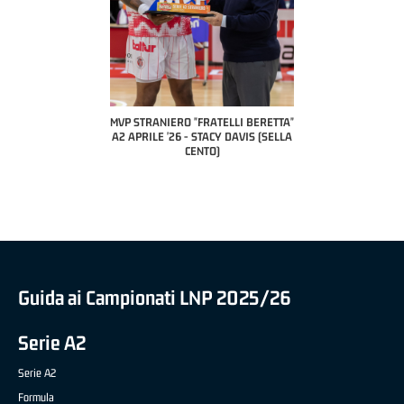
 BERETTA"
MVP STRANIERO "FRATELLI BERETTA"
MVP "FRATELLI BERETTA" SAMU
ESANA (UEB
A2 APRILE '26 - STACY DAVIS (SELLA
DILAS B NAZIONALE APRILE '26
LE)
CENTO)
MARCO RESTELLI (TAV TREVIGL
BRIANZA BASKET)
Guida ai Campionati LNP 2025/26
Serie A2
Serie A2
Formula