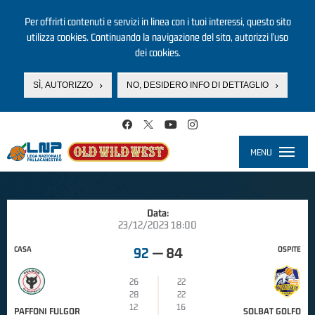
Per offrirti contenuti e servizi in linea con i tuoi interessi, questo sito
utilizza cookies. Continuando la navigazione del sito, autorizzi l’uso
dei cookies.
SÌ, AUTORIZZO
NO, DESIDERO INFO DI DETTAGLIO
Salta al contenuto principale
MENU
Toggle
navigati
Data:
23/12/2023 18:00
CASA
OSPITE
92
—
84
26
22
28
22
12
16
PAFFONI FULGOR
SOLBAT GOLFO