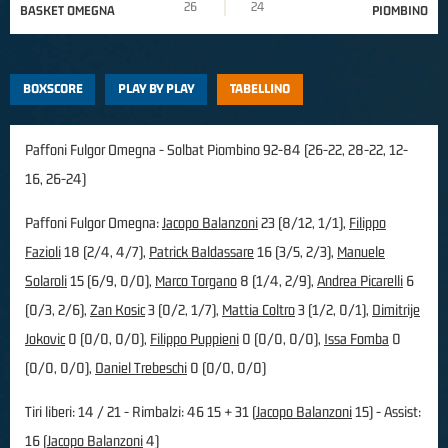
26
24
BASKET OMEGNA
PIOMBINO
BOXSCORE
PLAY BY PLAY
TABELLINO
Paffoni Fulgor Omegna - Solbat Piombino 92-84 (26-22, 28-22, 12-
16, 26-24)
Paffoni Fulgor Omegna:
Jacopo Balanzoni
23 (8/12, 1/1),
Filippo
Fazioli
18 (2/4, 4/7),
Patrick Baldassare
16 (3/5, 2/3),
Manuele
Solaroli
15 (6/9, 0/0),
Marco Torgano
8 (1/4, 2/9),
Andrea Picarelli
6
(0/3, 2/6),
Zan Kosic
3 (0/2, 1/7),
Mattia Coltro
3 (1/2, 0/1),
Dimitrije
Jokovic
0 (0/0, 0/0),
Filippo Puppieni
0 (0/0, 0/0),
Issa Fomba
0
(0/0, 0/0),
Daniel Trebeschi
0 (0/0, 0/0)
Tiri liberi: 14 / 21 - Rimbalzi: 46 15 + 31 (
Jacopo Balanzoni
15) - Assist:
16 (
Jacopo Balanzoni
4)