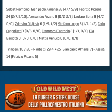
Solbat Piombino:
Gian paolo Almansi
28 (4/7, 5/9),
Fabrizio Piccone
24 (2/7, 5/10),
Alessandro Azzaro
8 (0/2, 2/3),
Lautaro Berra
8 (4/7,
0/0),
Zdravko Okiljevic
6 (1/5, 1/2),
Stefano Longo
5 (1/1, 1/2),
Carlo
Cappelletti
3 (0/5, 0/0),
Francesco D'antonio
2 (1/1, 0/1),
Elia
Barsotti
0 (0/0, 0/0),
Mattia Venucci
0 (0/0, 0/0)
Tiri liberi: 16 / 20 - Rimbalzi: 29 4 + 25 (
Gian paolo Almansi
7) - Assist:
14 (
Fabrizio Piccone
5)