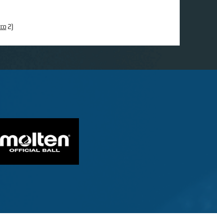
cco
2)