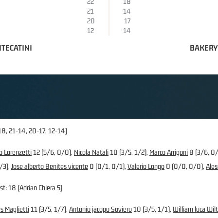
22
18
21
14
20
17
12
14
TECATINI
BAKERY
18, 21-14, 20-17, 12-14)
o Lorenzetti
12 (5/6, 0/0),
Nicola Natali
10 (3/5, 1/2),
Marco Arrigoni
8 (3/6, 0/
/3),
Jose alberto Benites vicente
0 (0/1, 0/1),
Valerio Longo
0 (0/0, 0/0),
Ales
st: 18 (
Adrian Chiera
5)
s Maglietti
11 (3/5, 1/7),
Antonio jacopo Soviero
10 (3/5, 1/1),
William luca Wilt