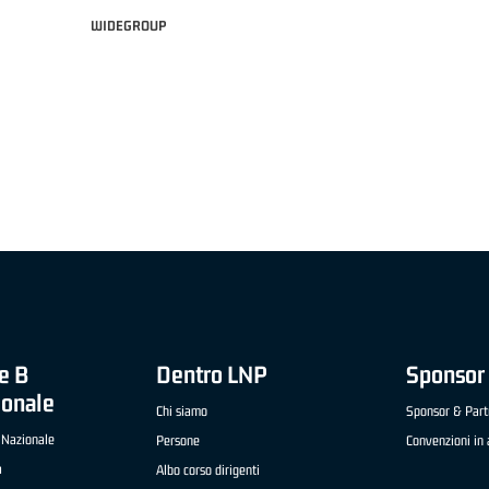
WIDEGROUP
ANO "FRATELLI BERETTA" A2 APRILE '26 -
MVP STRANIERO "FRATELLI BERETTA" A2
NA (UEB GESTECO CIVIDALE)
'26 - STACY DAVIS (SELLA CENTO)
e B
Dentro LNP
Sponsor 
ionale
Chi siamo
Sponsor & Part
 Nazionale
Persone
Convenzioni in 
a
Albo corso dirigenti