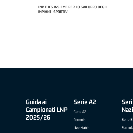
LNP E ICS INSIEME PER LO SVILUPPO DEGLI
IMPIANTI SPORTIVI
MIGLIOR UNDER 21 ADIDAS A2 APRILE '26 -
MVP ITALI
NICOLAS TANFOGLIO (SELLA CENTO)
LUCA CESA
CK" B NAZIONALE
OPRO FABRIANO)
Guida ai
Serie A2
Seri
Campionati LNP
Naz
Serie A2
2025/26
Serie B
Formula
Formul
Live Match