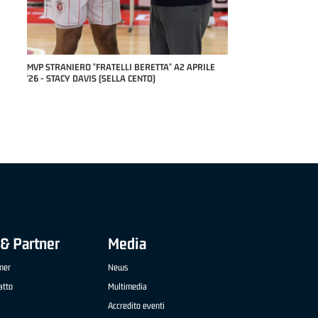
COACH OF THE MONT
STEFANO PILLASTRI
 APRILE
MVP "FRATELLI BERETTA" SAMUEL DILAS B
NAZIONALE APRILE '26 - MARCO RESTELLI (TAV
TREVIGLIO BRIANZA BASKET)
& Partner
Media
ner
News
atto
Multimedia
Accredito eventi