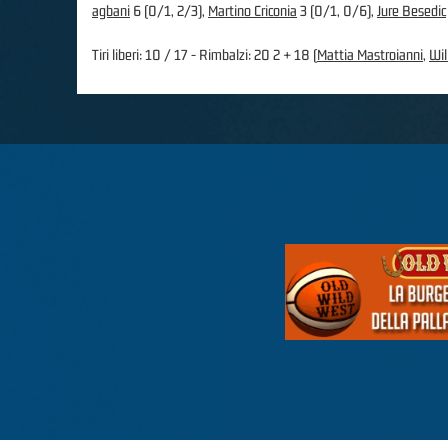
agbani
6 (0/1, 2/3),
Martino Criconia
3 (0/1, 0/6),
Jure Besedic
Tiri liberi: 10 / 17 - Rimbalzi: 20 2 + 18 (
Mattia Mastroianni
,
Wil