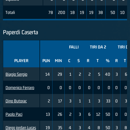
Totali
78
200
18
19
19
38
50
10
Paperdi Caserta
FALLI
TIRI DA 2
TIRI D
PLAYER
PUN
MIN
C
S
R
T
%
R
T
Biagio Sergio
14
29
1
2
2
5
40
3
6
Domenico Ferraro
0
0
0
0
0
0
0
0
0
Dino Butorac
2
17
3
1
1
3
33
0
3
Paolo Paci
13
26
2
3
6
12
50
0
0
Diego jordan Lucas
19
35
4
3
4
8
50
3
8