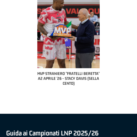
COACH OF THE MONTH
A2 APRILE '26 
PILLASTRINI (UE
CIVIDAL
O "FRATELLI BERETTA"
MVP "FRATELLI BERETTA" SAMUEL
 - STACY DAVIS (SELLA
DILAS B NAZIONALE APRILE '26 -
CENTO)
MARCO RESTELLI (TAV TREVIGLIO
BRIANZA BASKET)
Guida ai Campionati LNP 2025/26