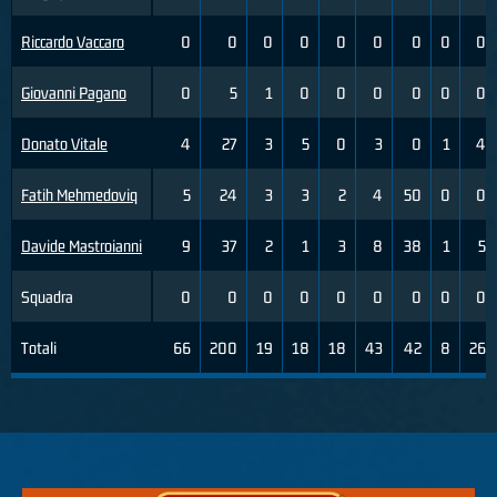
Riccardo Vaccaro
0
0
0
0
0
0
0
0
0
Giovanni Pagano
0
5
1
0
0
0
0
0
0
Donato Vitale
4
27
3
5
0
3
0
1
4
Fatih Mehmedoviq
5
24
3
3
2
4
50
0
0
Davide Mastroianni
9
37
2
1
3
8
38
1
5
Squadra
0
0
0
0
0
0
0
0
0
Totali
66
200
19
18
18
43
42
8
26