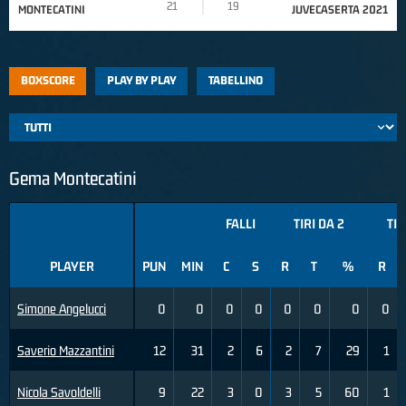
21
19
MONTECATINI
JUVECASERTA 2021
BOXSCORE
PLAY BY PLAY
TABELLINO
Gema Montecatini
FALLI
TIRI DA 2
TIR
PLAYER
PUN
MIN
C
S
R
T
%
R
Simone Angelucci
0
0
0
0
0
0
0
0
Saverio Mazzantini
12
31
2
6
2
7
29
1
Nicola Savoldelli
9
22
3
0
3
5
60
1