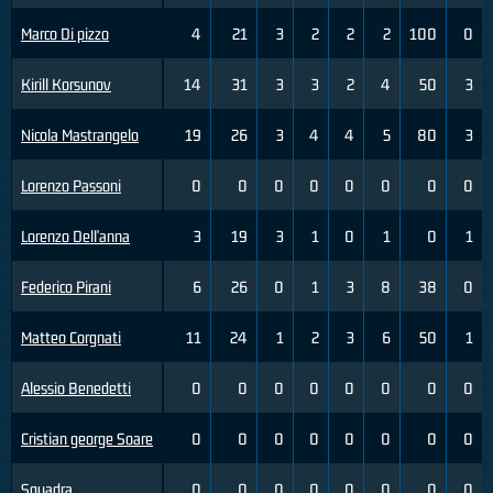
Marco Di pizzo
4
21
3
2
2
2
100
0
Kirill Korsunov
14
31
3
3
2
4
50
3
Nicola Mastrangelo
19
26
3
4
4
5
80
3
Lorenzo Passoni
0
0
0
0
0
0
0
0
Lorenzo Dell'anna
3
19
3
1
0
1
0
1
Federico Pirani
6
26
0
1
3
8
38
0
Matteo Corgnati
11
24
1
2
3
6
50
1
Alessio Benedetti
0
0
0
0
0
0
0
0
Cristian george Soare
0
0
0
0
0
0
0
0
Squadra
0
0
0
0
0
0
0
0