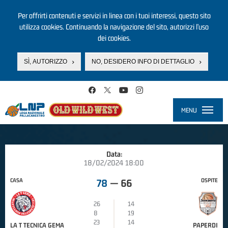
Per offrirti contenuti e servizi in linea con i tuoi interessi, questo sito
utilizza cookies. Continuando la navigazione del sito, autorizzi l’uso
dei cookies.
SÌ, AUTORIZZO
NO, DESIDERO INFO DI DETTAGLIO
Salta al contenuto principale
MENU
Toggle
navigati
Data:
18/02/2024 18:00
CASA
OSPITE
78
—
66
26
14
8
19
23
14
LA T TECNICA GEMA
PAPERDI