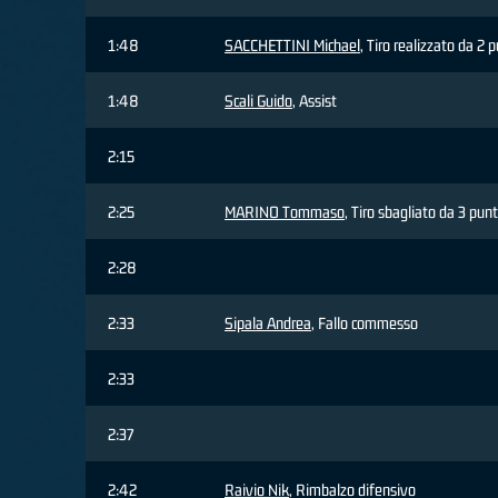
1:48
SACCHETTINI Michael
, Tiro realizzato da 2 
1:48
Scali Guido
, Assist
2:15
2:25
MARINO Tommaso
, Tiro sbagliato da 3 punt
2:28
2:33
Sipala Andrea
, Fallo commesso
2:33
2:37
2:42
Raivio Nik
, Rimbalzo difensivo