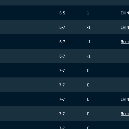
6-5
1
CHIN
6-7
-1
CHIN
6-7
-1
Borto
6-7
-1
7-7
0
7-7
0
7-7
0
CHIN
7-7
0
Borto
7-7
0