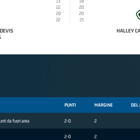
13
18
22
20
20
20
22
21
SOEVIS
HALLEY C
S
PUNTI
MARGINE
DEL 
punti da fuori area
2-0
2
2-0
2