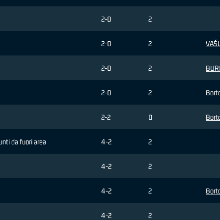
2-0
2
2-0
2
VAŠL
2-0
2
BURI
2-0
2
Borto
2-2
0
Borto
punti da fuori area
4-2
2
4-2
2
4-2
2
Borto
4-2
2