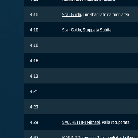
4:10
Scali Guido
, Tiro sbagliato da fuori area
4:10
Scali Guido
, Stoppata Subita
4:10
4:16
4:19
4:21
4:29
4:29
SACCHETTINI Michael
, Palla recuperata
4:43
MARINO Tommaso
, Tiro sbagliato da 3 punt