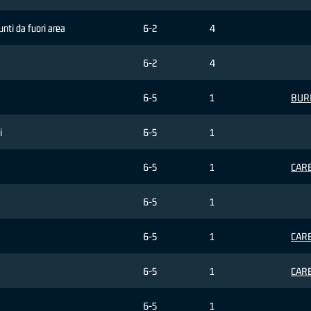
punti da fuori area
6-2
4
6-2
4
6-5
1
BURI
i
6-5
1
6-5
1
CARE
6-5
1
6-5
1
CARE
6-5
1
CARE
6-5
1