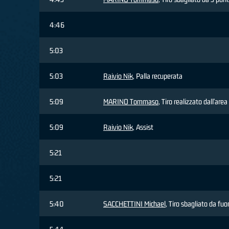
4:46
5:03
5:03
Raivio Nik
, Palla recuperata
5:09
MARINO Tommaso
, Tiro realizzato dall'area
5:09
Raivio Nik
, Assist
5:21
5:21
5:40
SACCHETTINI Michael
, Tiro sbagliato da fuo