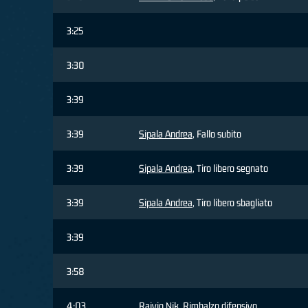
3:25
3:30
3:39
3:39
Sipala Andrea
, Fallo subito
3:39
Sipala Andrea
, Tiro libero segnato
3:39
Sipala Andrea
, Tiro libero sbagliato
3:39
3:58
4:03
Raivio Nik
, Rimbalzo difensivo