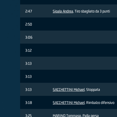
2:47
Sipala Andrea
, Tiro sbagliato da 3 punti
2:50
3:06
3:12
3:13
3:13
3:13
SACCHETTINI Michael
, Stoppata
3:18
SACCHETTINI Michael
, Rimbalzo difensivo
3:25
MARINO Tommaso
, Palla persa