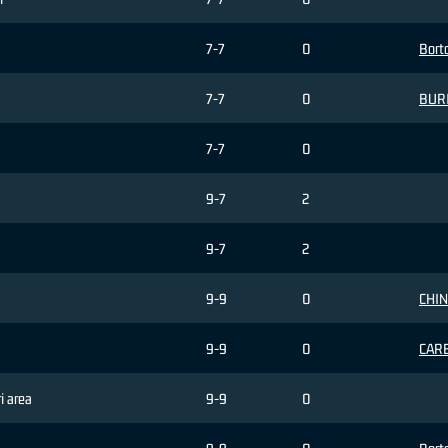
7-7
0
Borto
7-7
0
BURI
7-7
0
9-7
2
9-7
2
9-9
0
CHIN
9-9
0
CARE
ri area
9-9
0