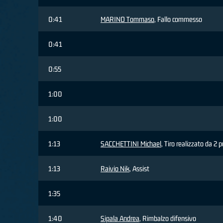
0:41
MARINO Tommaso
, Fallo commesso
0:41
0:55
1:00
1:00
1:13
SACCHETTINI Michael
, Tiro realizzato da 2 
1:13
Raivio Nik
, Assist
1:35
1:40
Sipala Andrea
, Rimbalzo difensivo