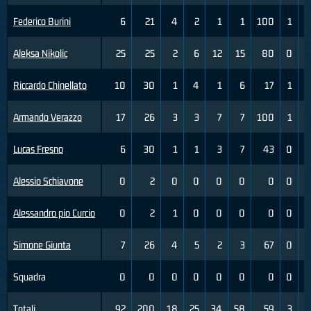
Federico Burini
6
21
4
2
1
1
100
1
Aleksa Nikolic
25
25
2
6
12
15
80
0
Riccardo Chinellato
10
30
1
4
1
6
17
1
Armando Verazzo
17
26
3
3
7
7
100
1
Lucas Fresno
6
30
1
1
3
7
43
0
Alessio Schiavone
0
2
0
0
0
0
0
0
Alessandro pio Curcio
0
2
1
0
0
0
0
0
Simone Giunta
7
26
4
5
2
3
67
0
Squadra
0
0
0
0
0
0
0
0
Totali
92
200
18
25
34
58
59
3
1