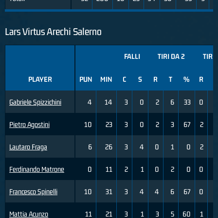
Lars Virtus Arechi Salerno
FALLI
TIRI DA 2
TIRI
PLAYER
PUN
MIN
C
S
R
T
%
R
T
Gabriele Spizzichini
4
14
3
0
2
6
33
0
Pietro Agostini
10
23
3
0
2
3
67
2
Lautaro Fraga
6
26
3
4
0
1
0
2
Ferdinando Matrone
0
11
2
1
0
2
0
0
Francesco Spinelli
10
31
3
4
4
6
67
0
Mattia Acunzo
11
21
3
1
3
5
60
1