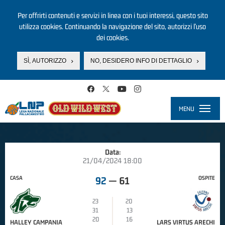
Per offrirti contenuti e servizi in linea con i tuoi interessi, questo sito
utilizza cookies. Continuando la navigazione del sito, autorizzi l’uso
dei cookies.
SÌ, AUTORIZZO
NO, DESIDERO INFO DI DETTAGLIO
Salta al contenuto principale
MENU
Toggle
navigati
Data:
21/04/2024 18:00
CASA
OSPITE
92
—
61
23
20
31
13
20
16
HALLEY CAMPANIA
LARS VIRTUS ARECHI