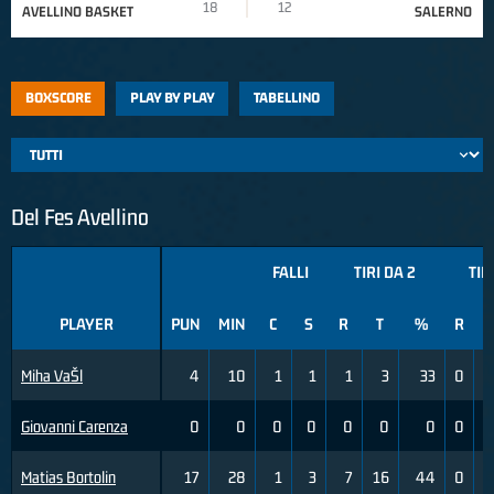
18
12
AVELLINO BASKET
SALERNO
BOXSCORE
PLAY BY PLAY
TABELLINO
Del Fes Avellino
FALLI
TIRI DA 2
TIR
PLAYER
PUN
MIN
C
S
R
T
%
R
T
Miha VaŠl
4
10
1
1
1
3
33
0
Giovanni Carenza
0
0
0
0
0
0
0
0
Matias Bortolin
17
28
1
3
7
16
44
0