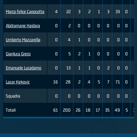
Marco felice Capocotta
4
22
3
2
1
3
33
0
Abdramane Haidara
0
2
0
0
0
0
0
0
Umberto Mazzarella
0
4
1
0
0
0
0
0
Gianluca Greco
0
5
2
1
0
0
0
0
Emanuele Lucadamo
0
13
1
1
0
2
0
0
Lazar Kekovic
16
28
2
4
5
7
71
0
Squadra
0
0
0
0
0
0
0
0
Totali
61
200
26
18
17
35
49
5
1