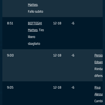
Matteo
,
Fallo subito
8:51
BOTTEGHI
12-18
-6
Matteo
, Tiro
libero
sbagliato
9:00
12-18
-6
Persico
Edoard
Rimbal
difensi
9:05
12-18
-6
Riva
Alessan
Cambio