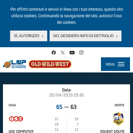
Per offrirti contenuti e servizi in linea con i tuoi interessi, questo sito
utilizza cookies. Continuando la navigazione del sito, autorizzi l’uso
dei cookies.
SÌ, AUTORIZZO
NO, DESIDERO INFO DI DETTAGLIO
Salta al contenuto principale
MENU
Toggle
navigati
Data:
20/04/2019 20:30
CASA
OSPITE
65
—
63
12
19
19
7
13
13
USE COMPUTER
SOLBAT GOLFO