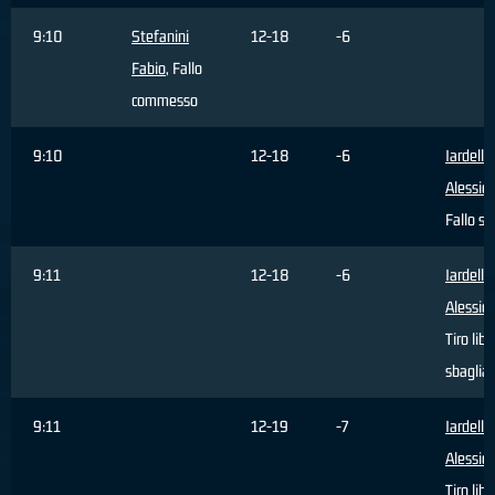
9:10
Stefanini
12-18
-6
Fabio
, Fallo
commesso
9:10
12-18
-6
Iardella
Alessio
,
Fallo su
9:11
12-18
-6
Iardella
Alessio
,
Tiro libe
sbaglia
9:11
12-19
-7
Iardella
Alessio
,
Tiro libe