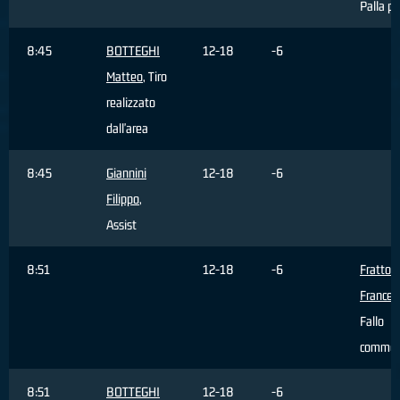
Palla p
8:45
BOTTEGHI
12-18
-6
Matteo
, Tiro
realizzato
dall'area
8:45
Giannini
12-18
-6
Filippo
,
Assist
8:51
12-18
-6
Fratto
Frances
Fallo
commes
8:51
BOTTEGHI
12-18
-6