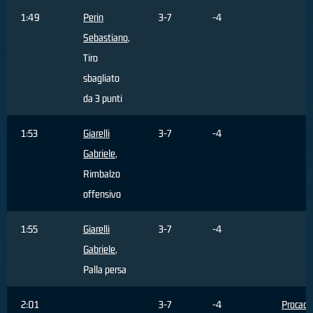
1:49
Perin
3-7
-4
Sebastiano
,
Tiro
sbagliato
da 3 punti
1:53
Giarelli
3-7
-4
Gabriele
,
Rimbalzo
offensivo
1:55
Giarelli
3-7
-4
Gabriele
,
Palla persa
2:01
3-7
-4
Procacci