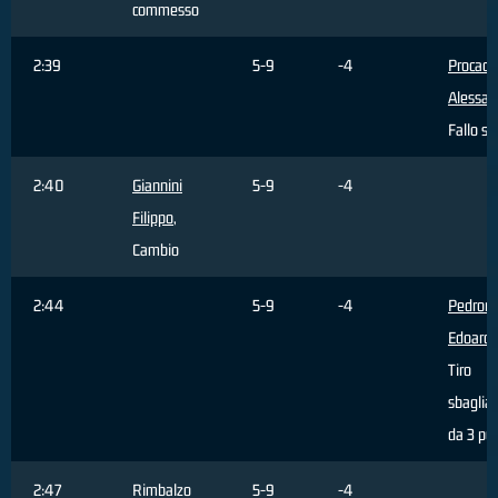
commesso
2:39
5-9
-4
Procacci
Alessan
Fallo su
2:40
Giannini
5-9
-4
Filippo
,
Cambio
2:44
5-9
-4
Pedroni
Edoard
Tiro
sbaglia
da 3 pun
2:47
Rimbalzo
5-9
-4