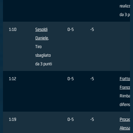
realizza
da 3 pun
1:10
Sesoldi
0-5
-5
Daniele
,
Tiro
sbagliato
da 3 punti
1:12
0-5
-5
Fratto
Frances
Rimbal
difensi
1:19
0-5
-5
Procacci
Alessan