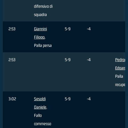
difensivo di
squadra
2:53
Giannini
5-9
-4
Filippo
,
Palla persa
2:53
5-9
-4
Pedroni
Edoard
Palla
recuper
3:02
Sesoldi
5-9
-4
Daniele
,
Fallo
commesso