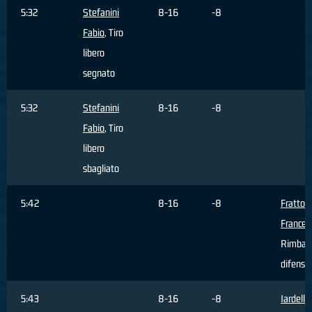
5:32
Stefanini
8-16
-8
Fabio
, Tiro
libero
segnato
5:32
Stefanini
8-16
-8
Fabio
, Tiro
libero
sbagliato
5:42
8-16
-8
Fratto
Frances
Rimbal
difensi
5:43
8-16
-8
Iardella