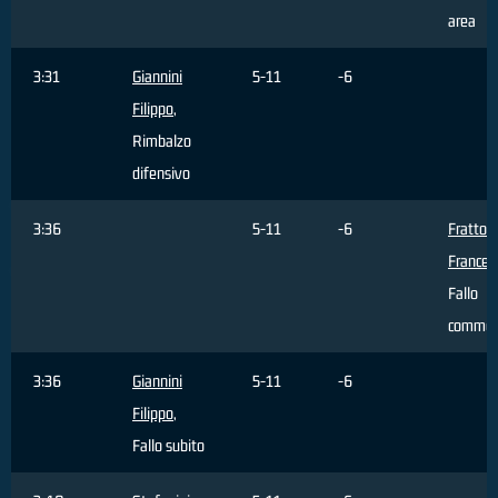
area
3:31
Giannini
5-11
-6
Filippo
,
Rimbalzo
difensivo
3:36
5-11
-6
Fratto
Frances
Fallo
commes
3:36
Giannini
5-11
-6
Filippo
,
Fallo subito