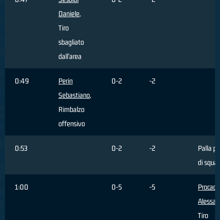
Daniele
,
Tiro
sbagliato
dall'area
0:49
Perin
0-2
-2
Sebastiano
,
Rimbalzo
offensivo
0:53
0-2
-2
Palla p
di squa
1:00
0-5
-5
Procacci
Alessan
Tiro