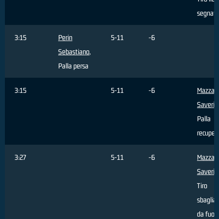
segnat
3:15
Perin
5-11
-6
Sebastiano
,
Palla persa
3:15
5-11
-6
Mazzant
Saverio
Palla
recuper
3:27
5-11
-6
Mazzant
Saverio
Tiro
sbaglia
da fuori