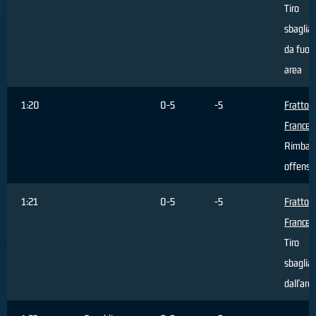
Tiro
sbaglia
da fuori
area
1:20
0-5
-5
Fratto
Frances
Rimbal
offensi
1:21
0-5
-5
Fratto
Frances
Tiro
sbaglia
dall'are