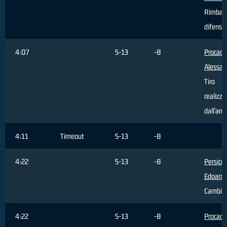
Rimbal
difensi
4:07
5-13
-8
Procacci
Alessan
Tiro
realizza
dall'are
4:11
Timeout
5-13
-8
4:22
5-13
-8
Persico
Edoard
Cambio
4:22
5-13
-8
Procacci