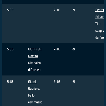
5:02
7-16
-9
Pedroni
Edoard
Tiro
sbaglia
dall'are
5:06
BOTTEGHI
7-16
-9
Matteo
,
Rimbalzo
difensivo
5:18
Giarelli
7-16
-9
Gabriele
,
Fallo
commesso