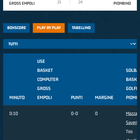
21
24
GROSS EMPOLI
PIOMBINO
BOXSCORE
PLAY BY PLAY
TABELLINO
USE
BASKET
SOLBA
COMPUTER
BASKE
GROSS
GOLFO
MINUTO
EMPOLI
PUNTI
MARGINE
PIOMB
0:10
0-0
0
Mazzant
Saverio
Tiro