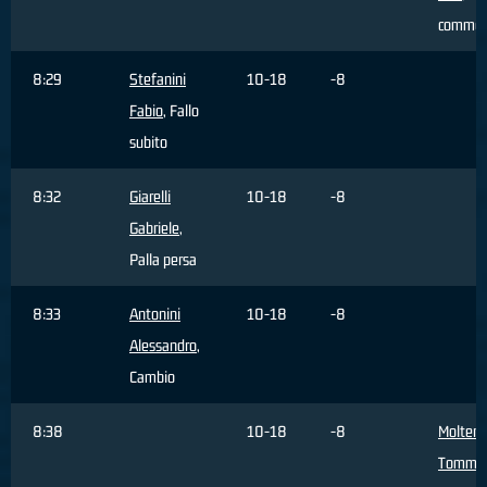
commes
8:29
Stefanini
10-18
-8
Fabio
, Fallo
subito
8:32
Giarelli
10-18
-8
Gabriele
,
Palla persa
8:33
Antonini
10-18
-8
Alessandro
,
Cambio
8:38
10-18
-8
Molteni
Tomma