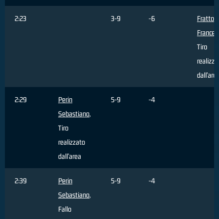
2:23
3-9
-6
Fratto
Frances
Tiro
realizza
dall'are
2:29
Perin
5-9
-4
Sebastiano
,
Tiro
realizzato
dall'area
2:39
Perin
5-9
-4
Sebastiano
,
Fallo