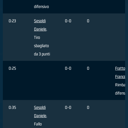
difensivo
0:23
Sesoldi
0-0
0
Daniele
,
Tiro
sbagliato
da 3 punti
0:25
0-0
0
Fratto
Frances
Rimbal
difensi
0:35
Sesoldi
0-0
0
Daniele
,
Fallo