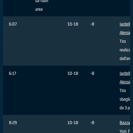
da fuori
area
6:07
10-18
-8
Iardella
Alessio
,
Tiro
realizza
dall'are
6:17
10-18
-8
Iardella
Alessio
,
Tiro
sbaglia
da 3 pun
8:29
10-18
-8
Bazzan
Yuri
, Fa