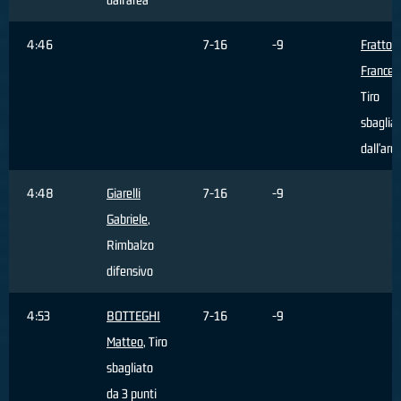
4:46
7-16
-9
Fratto
Frances
Tiro
sbaglia
dall'are
4:48
Giarelli
7-16
-9
Gabriele
,
Rimbalzo
difensivo
4:53
BOTTEGHI
7-16
-9
Matteo
, Tiro
sbagliato
da 3 punti