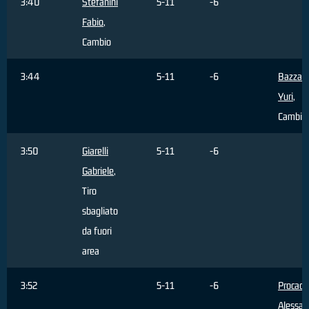
3:40
Stefanini
5-11
-6
Fabio
,
Cambio
3:44
5-11
-6
Bazzan
Yuri
,
Cambio
3:50
Giarelli
5-11
-6
Gabriele
,
Tiro
sbagliato
da fuori
area
3:52
5-11
-6
Procacci
Alessan