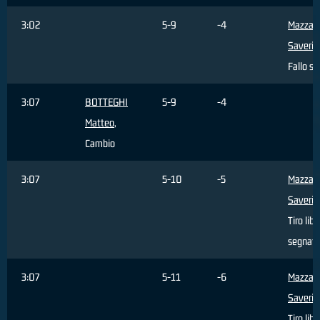
3:02
5-9
-4
Mazzant
Saverio
Fallo su
3:07
BOTTEGHI
5-9
-4
Matteo
,
Cambio
3:07
5-10
-5
Mazzant
Saverio
Tiro libe
segnat
3:07
5-11
-6
Mazzant
Saverio
Tiro libe