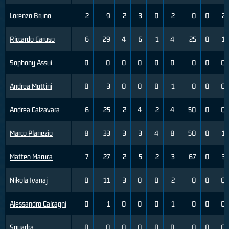
Lorenzo Bruno
2
9
2
3
0
2
0
0
2
Riccardo Caruso
6
29
4
6
1
4
25
0
1
Sophony Assui
0
0
0
0
0
0
0
0
0
Andrea Mottini
0
3
0
0
0
1
0
0
0
Andrea Calzavara
6
25
2
4
2
4
50
0
0
Marco Planezio
8
33
3
3
4
8
50
0
1
Matteo Maruca
7
27
2
5
2
3
67
0
3
Nikola Ivanaj
0
11
3
0
0
2
0
0
0
Alessandro Calcagni
0
1
0
0
0
1
0
0
0
Squadra
0
0
0
0
0
0
0
0
0