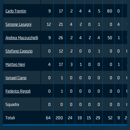
Carlo Trentin
9
17
2
4
4
5
80
0
1
Simone Lasagni
12
21
4
2
0
1
0
4
5
Andrea Mazzucchelli
9
26
2
4
2
4
50
1
5
Stefano Capozio
0
12
2
0
0
1
0
0
0
Matteo Neri
4
17
3
1
0
0
0
1
2
Ismael Ciano
0
1
0
0
0
0
0
0
0
Federico Regoli
0
1
0
0
0
0
0
0
0
Squadra
0
0
0
0
0
0
0
0
0
Totali
64
200
24
19
15
29
52
9
25