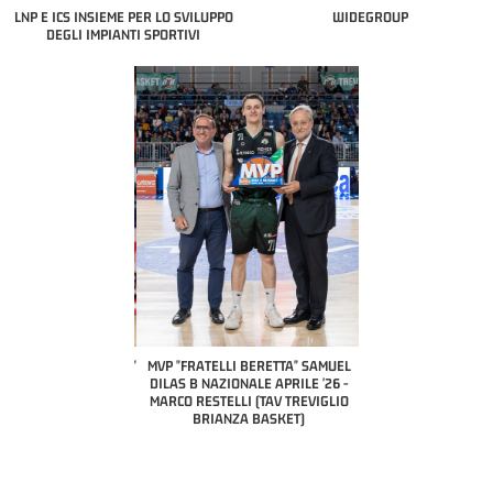
LNP E ICS INSIEME PER LO SVILUPPO
WIDEGROUP
DEGLI IMPIANTI SPORTIVI
COACH OF THE MONTH
A2 APRILE '26 
PILLASTRINI (UE
CIVIDAL
O "FRATELLI BERETTA"
MVP "FRATELLI BERETTA" SAMUEL
 - STACY DAVIS (SELLA
DILAS B NAZIONALE APRILE '26 -
CENTO)
MARCO RESTELLI (TAV TREVIGLIO
BRIANZA BASKET)