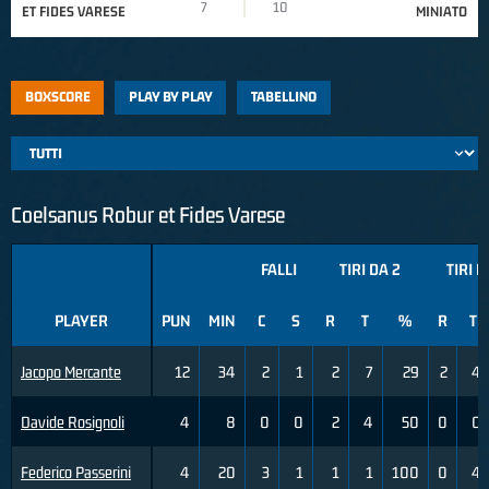
7
10
ET FIDES VARESE
MINIATO
BOXSCORE
PLAY BY PLAY
TABELLINO
Coelsanus Robur et Fides Varese
FALLI
TIRI DA 2
TIRI D
PLAYER
PUN
MIN
C
S
R
T
%
R
T
Jacopo Mercante
12
34
2
1
2
7
29
2
4
Davide Rosignoli
4
8
0
0
2
4
50
0
0
Federico Passerini
4
20
3
1
1
1
100
0
4