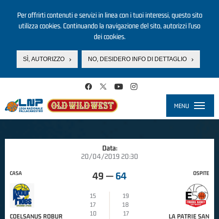
Per offrirti contenuti e servizi in linea con i tuoi interessi, questo sito
utilizza cookies. Continuando la navigazione del sito, autorizzi l’uso
dei cookies.
SÌ, AUTORIZZO
NO, DESIDERO INFO DI DETTAGLIO
Salta al contenuto principale
MENU
Toggle
navigati
Data:
20/04/2019 20:30
CASA
OSPITE
49
—
64
15
19
17
18
10
17
COELSANUS ROBUR
LA PATRIE SAN