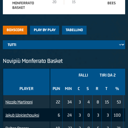
20
15
MONFERRATO
BEES
BASKET
BOXSCORE
PLAY BY PLAY
TABELLINO
Novipiù Monferrato Basket
FALLI
TIRI DA 2
PLAYER
PUN
MIN
C
S
R
T
%
Niccolo Martinoni
22
34
3
4
8
15
53
Jakub Wojciechowksi
6
24
3
0
3
3
100