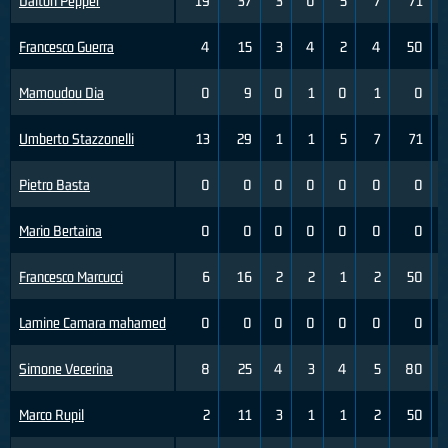
Dalton Pepper
19
37
3
0
5
7
71
Francesco Guerra
4
15
3
4
2
4
50
Mamoudou Dia
0
9
0
1
0
1
0
Umberto Stazzonelli
13
29
1
1
5
7
71
Pietro Basta
0
0
0
0
0
0
0
Mario Bertaina
0
0
0
0
0
0
0
Francesco Marcucci
6
16
2
2
1
2
50
Lamine Camara mahamed
0
0
0
0
0
0
0
Simone Vecerina
8
25
4
3
4
5
80
Marco Rupil
2
11
3
1
1
2
50