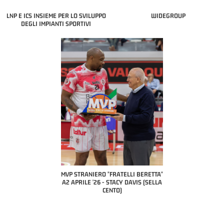
LNP E ICS INSIEME PER LO SVILUPPO
WIDEGROUP
DEGLI IMPIANTI SPORTIVI
COACH OF THE
A2 APRILE
PILLASTRI
CI
ANIERO "FRATELLI BERETTA"
MVP "FRATELLI BERETTA" SAMUEL
LE '26 - STACY DAVIS (SELLA
DILAS B NAZIONALE APRILE '26 -
CENTO)
MARCO RESTELLI (TAV TREVIGLIO
BRIANZA BASKET)