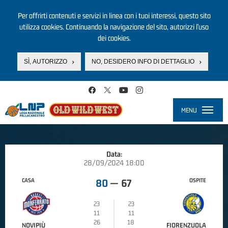
Per offrirti contenuti e servizi in linea con i tuoi interessi, questo sito
utilizza cookies. Continuando la navigazione del sito, autorizzi l’uso
dei cookies.
SÌ, AUTORIZZO
NO, DESIDERO INFO DI DETTAGLIO
Salta al contenuto principale
MENU
Toggle
navigati
Data:
28/09/2024 18:00
CASA
OSPITE
80
—
67
23
23
11
11
26
18
NOVIPIÙ
FIORENZUOLA