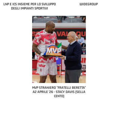
LNP E ICS INSIEME PER LO SVILUPPO
WIDEGROUP
DEGLI IMPIANTI SPORTIVI
COACH OF THE MONTH
A2 APRILE '26 
PILLASTRINI (UE
CIVIDAL
O "FRATELLI BERETTA"
MVP "FRATELLI BERETTA" SAMUEL
 - STACY DAVIS (SELLA
DILAS B NAZIONALE APRILE '26 -
CENTO)
MARCO RESTELLI (TAV TREVIGLIO
BRIANZA BASKET)