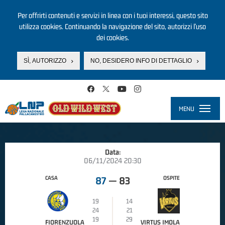
Per offrirti contenuti e servizi in linea con i tuoi interessi, questo sito
utilizza cookies. Continuando la navigazione del sito, autorizzi l’uso
dei cookies.
SÌ, AUTORIZZO
NO, DESIDERO INFO DI DETTAGLIO
Salta al contenuto principale
MENU
Toggle
navigati
Data:
06/11/2024 20:30
CASA
OSPITE
87
—
83
19
14
24
21
19
29
FIORENZUOLA
VIRTUS IMOLA