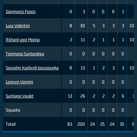
Gianmarco Fiusco
0
3
0
0
0
1
0
Luca Valentini
8
30
5
3
3
3
100
Richard ygor Morina
2
11
2
1
1
1
100
Tommaso Santandrea
0
0
0
0
0
0
0
Seraphin Kadjividi boussounka
8
13
1
2
3
3
100
Lorenzo Vannini
0
0
0
0
0
0
0
Santiago Vaulet
13
26
2
2
2
6
33
Squadra
0
0
0
0
0
0
0
Totali
83
200
24
25
24
35
69