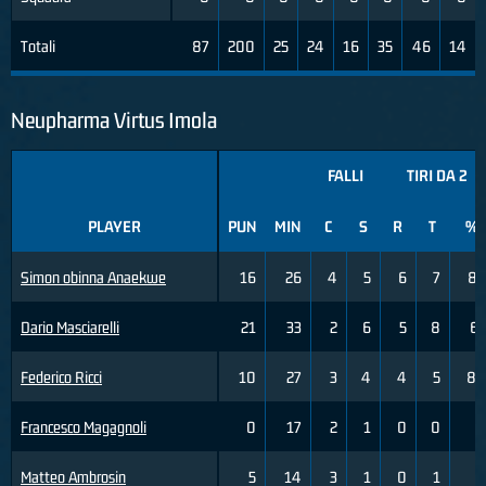
Totali
87
200
25
24
16
35
46
14
Neupharma Virtus Imola
FALLI
TIRI DA 2
PLAYER
PUN
MIN
C
S
R
T
%
Simon obinna Anaekwe
16
26
4
5
6
7
86
Dario Masciarelli
21
33
2
6
5
8
63
Federico Ricci
10
27
3
4
4
5
80
Francesco Magagnoli
0
17
2
1
0
0
0
Matteo Ambrosin
5
14
3
1
0
1
0