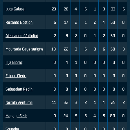
Luca Galassi
23
26
4
6
1
3
33
6
Riccardo Bottioni
6
17
2
1
2
4
50
0
Alessandro Voltolini
2
8
2
0
1
2
50
0
Mourtada Gaye serigne
18
22
3
6
3
6
50
3
Ilija Biorac
0
4
1
0
0
0
0
0
Filippo Clerici
0
0
0
0
0
0
0
0
Sebastian Redini
0
0
0
0
0
0
0
0
Niccolò Venturoli
11
32
3
2
1
4
25
2
Magaye Seck
9
24
5
5
4
5
80
0
Squadra
0
0
0
0
0
0
0
0