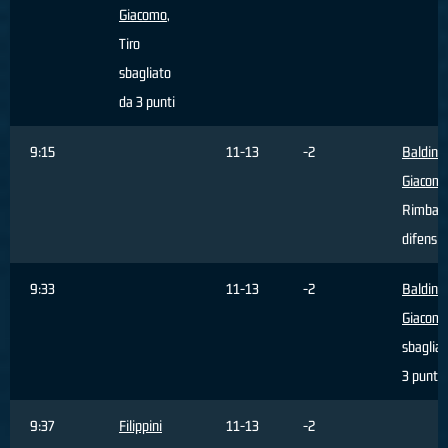
Giacomo
,
Tiro
sbagliato
da 3 punti
9:15
11-13
-2
Baldini
Giacom
Rimbal
difensi
9:33
11-13
-2
Baldini
Giacom
sbagliat
3 punti
9:37
Filippini
11-13
-2