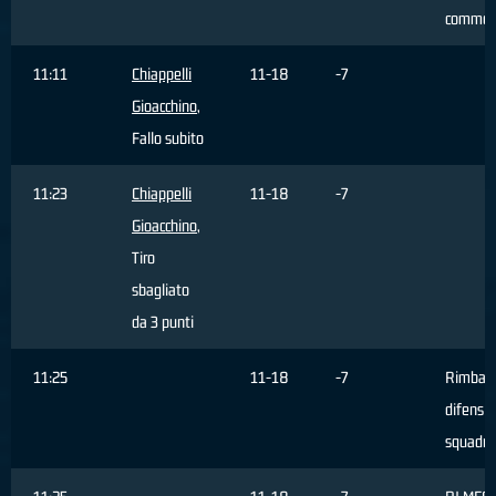
commes
11:11
Chiappelli
11-18
-7
Gioacchino
,
Fallo subito
11:23
Chiappelli
11-18
-7
Gioacchino
,
Tiro
sbagliato
da 3 punti
11:25
11-18
-7
Rimbal
difensiv
squadra