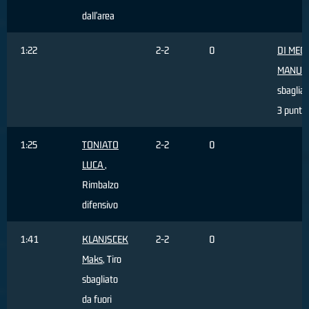
dall'area
1:22
2-2
0
DI MEC
MANUE
sbagliat
3 punti
1:25
TONIATO
2-2
0
LUCA
,
Rimbalzo
difensivo
1:41
KLANJSCEK
2-2
0
Maks
, Tiro
sbagliato
da fuori