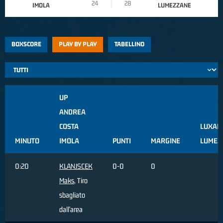
24
28
IMOLA
LUMEZZANE
BOXSCORE
PLAY BY PLAY
TABELLINO
UP
ANDREA
COSTA
LUXAR
MINUTO
IMOLA
PUNTI
MARGINE
LUMEZ
0:20
KLANJSCEK
0-0
0
Maks
, Tiro
sbagliato
dall'area