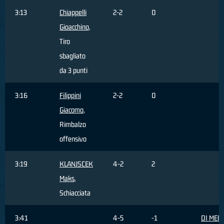
3:13
Chiappelli
2-2
0
Gioacchino
,
Tiro
sbagliato
da 3 punti
3:16
Filippini
2-2
0
Giacomo
,
Rimbalzo
offensivo
3:19
KLANJSCEK
4-2
2
Maks
,
Schiacciata
3:41
4-5
-1
DI MEC