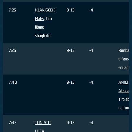
7:25
KLANJSCEK
9-13
-4
Maks
, Tiro
libero
sbagliato
7:25
9-13
-4
Rimbal
difensiv
squadra
7:40
9-13
-4
AMICI
Alessan
Tiro sba
da fuori
7:43
TONIATO
9-13
-4
LUCA
,