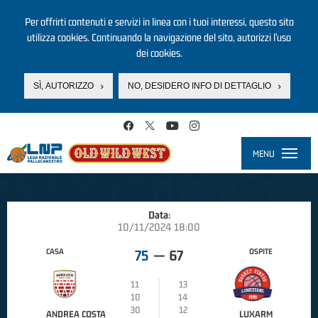
Per offrirti contenuti e servizi in linea con i tuoi interessi, questo sito
utilizza cookies. Continuando la navigazione del sito, autorizzi l’uso
dei cookies.
SÌ, AUTORIZZO
NO, DESIDERO INFO DI DETTAGLIO
Salta al contenuto principale
MENU
Toggle
navigati
Data:
10/11/2024 18:00
CASA
OSPITE
75
—
67
11
13
10
14
30
12
ANDREA COSTA
LUXARM