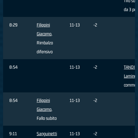
Tiro sba
da 3 pun
8:29
Filippini
11-13
-2
Giacomo
,
Rimbalzo
difensivo
8:54
11-13
-2
TANDIA
Lamine
,
commes
8:54
Filippini
11-13
-2
Giacomo
,
Fallo subito
9:11
Sanguinetti
11-13
-2