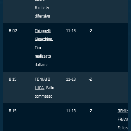
Rimbalzo
difensivo
8:02
Chiappelli
11-13
-2
Gioacchino
,
Tiro
realizzato
dall'area
8:15
TONIATO
11-13
-2
LUCA
, Fallo
commesso
8:15
11-13
-2
DEMINI
FRANC
Fallo su