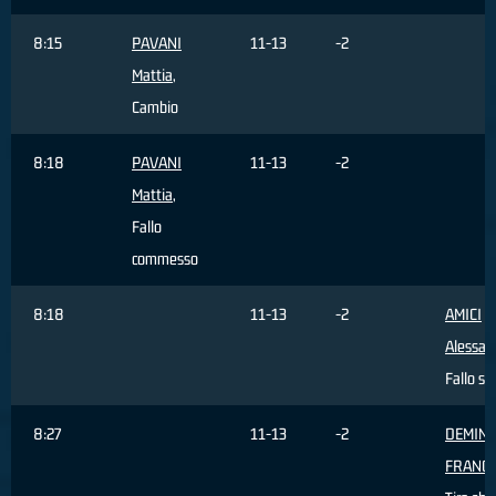
8:15
PAVANI
11-13
-2
Mattia
,
Cambio
8:18
PAVANI
11-13
-2
Mattia
,
Fallo
commesso
8:18
11-13
-2
AMICI
Alessan
Fallo su
8:27
11-13
-2
DEMINI
FRANC