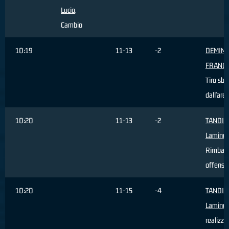
Lucio
,
Cambio
10:19
11-13
-2
DEMINI
FRANC
Tiro sba
dall'are
10:20
11-13
-2
TANDIA
Lamine
,
Rimbal
offensi
10:20
11-15
-4
TANDIA
Lamine
,
realizza