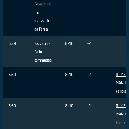
Gioacchino
,
Tiro
realizzato
dall'area
5:39
Fazzi Luca
,
8-10
-2
Fallo
commesso
5:39
8-10
-2
DI MEC
MANUE
Fallo su
5:39
8-10
-2
DI MEC
MANUE
libero