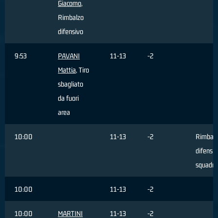
Giacomo
,
Rimbalzo
difensivo
9:53
PAVANI
11-13
-2
Mattia
, Tiro
sbagliato
da fuori
area
10:00
11-13
-2
Rimbal
difensiv
squadra
10:00
11-13
-2
10:00
MARTINI
11-13
-2