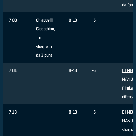
dall'are
7:03
Chiappelli
8-13
-5
Gioacchino
,
Tiro
sbagliato
da 3 punti
7:06
8-13
-5
DI MEC
MANUE
Rimbal
difensi
7:18
8-13
-5
DI MEC
MANUE
sbagliat