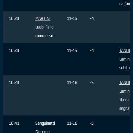
dall'are
10:20
MARTINI
11-15
-4
Lucio
, Fallo
commesso
10:20
11-15
-4
TANDIA
Lamine
,
subito
10:20
11-16
-5
TANDIA
Lamine
,
libero
segnato
10:41
Sanguinetti
11-16
-5
Giacomo
,