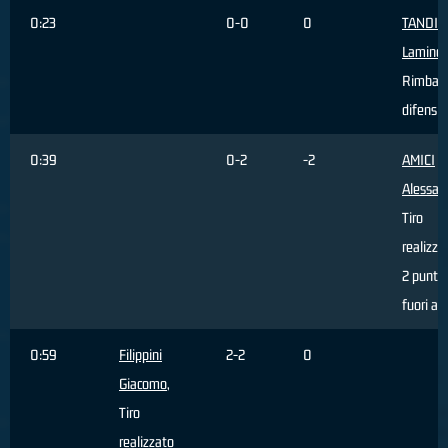
0:23
0-0
0
TANDIA
Lamine
,
Rimbal
difensi
0:39
0-2
-2
AMICI
Alessan
Tiro
realizza
2 punti 
fuori ar
0:59
Filippini
2-2
0
Giacomo
,
Tiro
realizzato