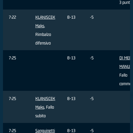
3 punti
7:22
KLANJSCEK
8-13
-5
Maks
,
Rimbalzo
difensivo
7:25
8-13
-5
DI MEC
MANUE
Fallo
commes
7:25
KLANJSCEK
8-13
-5
Maks
, Fallo
subito
7:25
Sanguinetti
8-13
-5