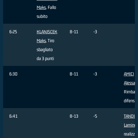
Maks
, Fallo
subito
6:25
KLANJSCEK
8-11
-3
Maks
, Tiro
sbagliato
da 3 punti
6:30
8-11
-3
AMICI
Alessan
Rimbal
difensi
6:41
8-13
-5
TANDIA
Lamine
,
realizza