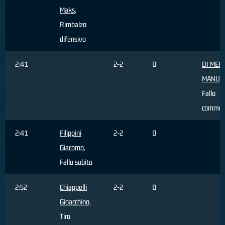
Maks
,
Rimbalzo
difensivo
2:41
2-2
0
DI MEC
MANUE
Fallo
commes
2:41
Filippini
2-2
0
Giacomo
,
Fallo subito
2:52
Chiappelli
2-2
0
Gioacchino
,
Tiro