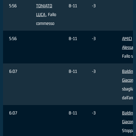
5:56
TONIATO
8-11
-3
LUCA
, Fallo
commesso
5:56
8-11
-3
AMICI
Alessan
Fallo su
6:07
8-11
-3
Baldini
Giacom
sbaglia
dall'are
6:07
8-11
-3
Baldini
Giacom
Stoppa