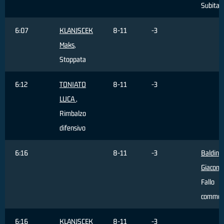
Subita
6:07
KLANJSCEK
8-11
-3
Maks
,
Stoppata
6:12
TONIATO
8-11
-3
LUCA
,
Rimbalzo
difensivo
6:16
8-11
-3
Baldini
Giacom
Fallo
commes
6:16
KLANJSCEK
8-11
-3