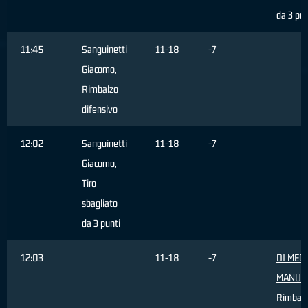
da 3 pun
11:45
Sanguinetti
11-18
-7
Giacomo
,
Rimbalzo
difensivo
12:02
Sanguinetti
11-18
-7
Giacomo
,
Tiro
sbagliato
da 3 punti
12:03
11-18
-7
DI MEC
MANUE
Rimbal