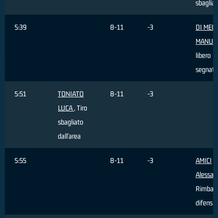
sbaglia
5:39
8-11
-3
DI MEC
MANUE
libero
segnato
5:51
TONIATO
8-11
-3
LUCA
, Tiro
sbagliato
dall'area
5:55
8-11
-3
AMICI
Alessan
Rimbal
difensi