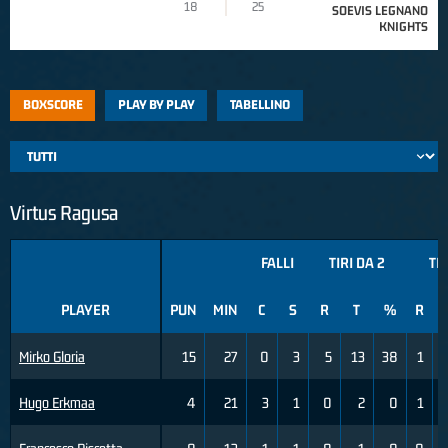
18
25
SOEVIS LEGNANO
KNIGHTS
BOXSCORE
PLAY BY PLAY
TABELLINO
Virtus Ragusa
FALLI
TIRI DA 2
TIR
PLAYER
PUN
MIN
C
S
R
T
%
R
Mirko Gloria
15
27
0
3
5
13
38
1
Hugo Erkmaa
4
21
3
1
0
2
0
1