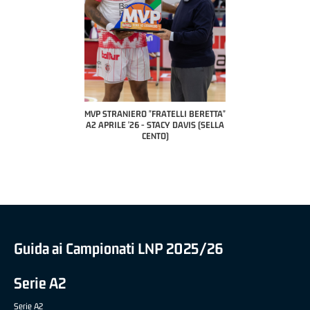
COACH OF THE MONTH
A2 APRILE '26 
PILLASTRINI (UE
CIVIDAL
O "FRATELLI BERETTA"
MVP "FRATELLI BERETTA" SAMUEL
 - STACY DAVIS (SELLA
DILAS B NAZIONALE APRILE '26 -
CENTO)
MARCO RESTELLI (TAV TREVIGLIO
BRIANZA BASKET)
Guida ai Campionati LNP 2025/26
Serie A2
Serie A2