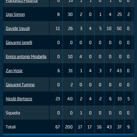
Francesco Piscetta
0
13
1
1
0
1
0
0
Ugo Simon
8
30
2
0
1
4
25
2
Davide Vavoli
11
26
3
4
5
10
50
0
Giovanni Ianelli
0
0
0
0
0
0
0
0
Enrico antonio Mirabella
0
10
4
0
0
0
0
0
Zan Kosic
6
31
1
4
3
7
43
0
Giovanni Tumino
0
2
0
0
0
0
0
0
Nicolò Bertocco
23
40
2
4
2
6
33
5
Squadra
0
0
1
0
0
0
0
0
Totali
67
200
17
17
16
43
37
9