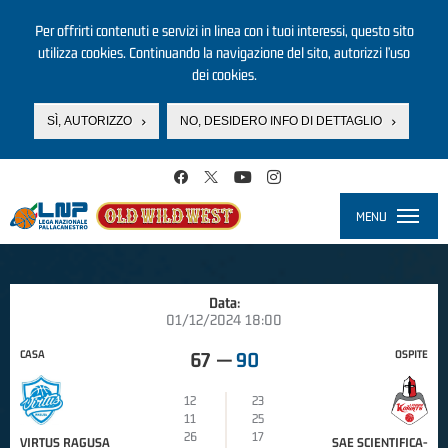
Per offrirti contenuti e servizi in linea con i tuoi interessi, questo sito
utilizza cookies. Continuando la navigazione del sito, autorizzi l’uso
dei cookies.
SÌ, AUTORIZZO
NO, DESIDERO INFO DI DETTAGLIO
Salta al contenuto principale
MENU
Toggle
navigati
Data:
01/12/2024 18:00
CASA
OSPITE
67
—
90
12
23
11
25
26
17
VIRTUS RAGUSA
SAE SCIENTIFICA-