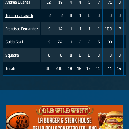
Andrea Quarisa
12
19
4
4
5
7
71
0
Tommaso Lavelli
2
2
0
1
0
0
0
0
Francisco Fernandez
9
14
1
1
1
1
100
2
Guido Scali
9
24
1
2
2
6
33
1
Squadra
0
0
0
0
0
0
0
0
Totali
90
200
18
16
17
41
41
15
2