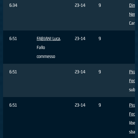
6:34
23-14
9
Dinci
Nem
Camb
6:51
FABIANI Luca
,
23-14
9
Fallo
commesso
6:51
23-14
9
Piran
Fede
subi
6:51
23-14
9
Piran
Fede
liber
sbagl