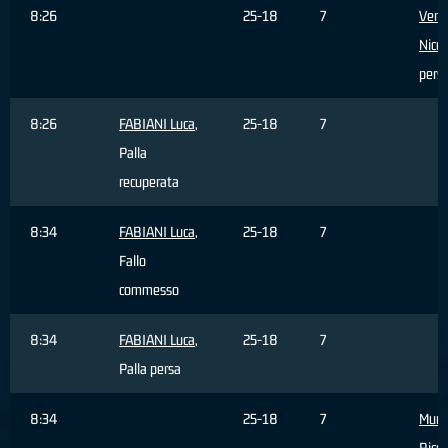
8:26
25-18
7
Ventu
Nicco
pers
8:26
FABIANI Luca
,
25-18
7
Palla
recuperata
8:34
FABIANI Luca
,
25-18
7
Fallo
commesso
8:34
FABIANI Luca
,
25-18
7
Palla persa
8:34
25-18
7
Murri
Ricc