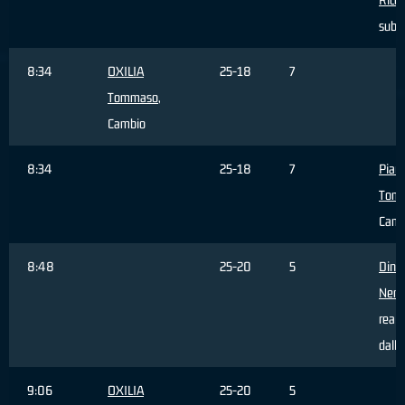
subi
8:34
OXILIA
25-18
7
Tommaso
,
Cambio
8:34
25-18
7
Pian
Tom
Camb
8:48
25-20
5
Dinci
Nem
reali
dall'
9:06
OXILIA
25-20
5