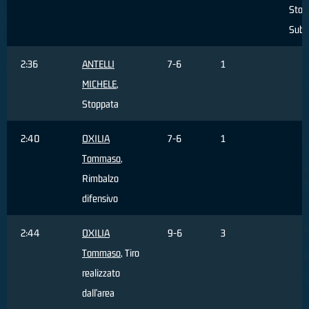
Stop
Subi
2:36
ANTELLI
7-6
1
MICHELE
,
Stoppata
2:40
OXILIA
7-6
1
Tommaso
,
Rimbalzo
difensivo
2:44
OXILIA
9-6
3
Tommaso
, Tiro
realizzato
dall'area