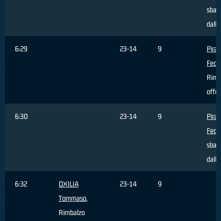
sbagl
dall'
6:29
23-14
9
Piran
Fede
Rimb
offe
6:30
23-14
9
Piran
Fede
sbagl
dall'
6:32
OXILIA
23-14
9
Tommaso
,
Rimbalzo