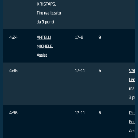
KRISTAPS
,
Tiro realizzato
da 3 punti
4:24
ANTELLI
17-8
9
MICHELE
,
Assist
4:36
17-11
6
VALE
Leon
reali
3 pun
4:36
17-11
6
Piran
Fede
Assis