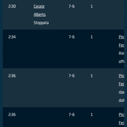
2:30
Cacace
7-6
1
Alberto
,
Stoppata
2:34
7-6
1
Piran
Fede
Rimb
offe
2:36
7-6
1
Piran
Fede
sbagl
dall'
2:36
7-6
1
Piran
Fede