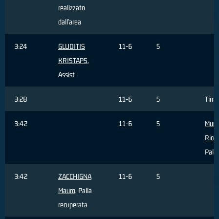
realizzato
dall'area
3:24
GLUDITIS
11-6
5
KRISTAPS
,
Assist
3:28
11-6
5
Time
3:42
11-6
5
Murri
Ricc
Palla
3:42
ZACCHIGNA
11-6
5
Mauro
, Palla
recuperata