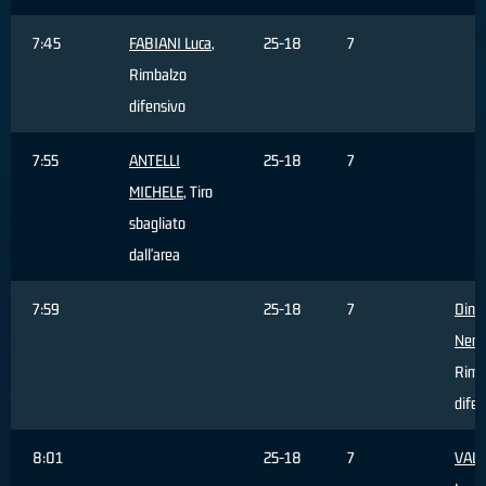
7:45
FABIANI Luca
,
25-18
7
Rimbalzo
difensivo
7:55
ANTELLI
25-18
7
MICHELE
, Tiro
sbagliato
dall'area
7:59
25-18
7
Dinci
Nem
Rimb
difen
8:01
25-18
7
VALE