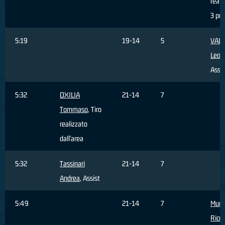
reali
3 pun
5:19
19-14
5
VALE
Leon
Assis
5:32
OXILIA
21-14
7
Tommaso
, Tiro
realizzato
dall'area
5:32
Tassinari
21-14
7
Andrea
, Assist
5:49
21-14
7
Murri
Ricc