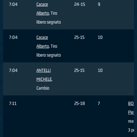
7:04
Cacace
24-15
9
Alberto
, Tiro
libero segnato
7:04
Cacace
25-15
10
Alberto
, Tiro
libero segnato
7:04
ANTELLI
25-15
10
MICHELE
,
Cambio
7:11
25-18
7
BOC
Pietr
reali
3 pun