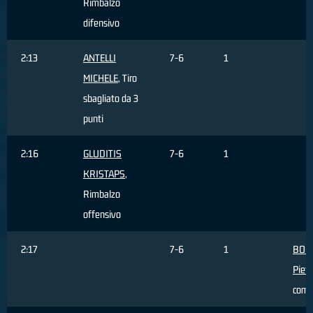
Rimbalzo
difensivo
2:13
ANTELLI
7-6
1
MICHELE
, Tiro
sbagliato da 3
punti
2:16
GLUDITIS
7-6
1
KRISTAPS
,
Rimbalzo
offensivo
2:17
7-6
1
BOC
Pietr
com