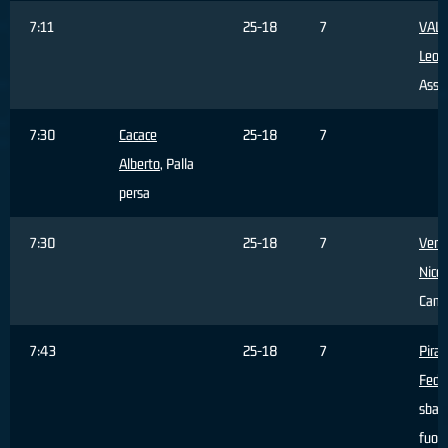
7:11
25-18
7
VALE
Leon
Assis
7:30
Cacace
25-18
7
Alberto
, Palla
persa
7:30
25-18
7
Ventu
Nicco
Camb
7:43
25-18
7
Piran
Fede
sbagl
fuori