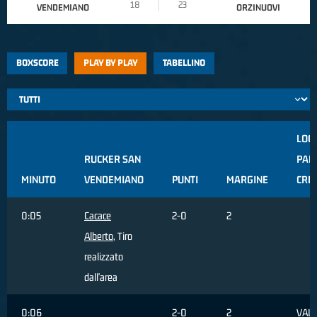
18
23
VENDEMIANO
ORZINUOVI
BOXSCORE
PLAY BY PLAY
TABELLINO
LOG
RUCKER SAN
PALL
MINUTO
VENDEMIANO
PUNTI
MARGINE
CRE
0:05
Cacace
2-0
2
Alberto
, Tiro
realizzato
dall'area
0:06
2-0
2
VALE