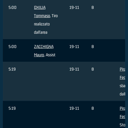
5:00
OXILIA
19-11
8
Tommaso
, Tiro
realizzato
dall'area
5:00
ZACCHIGNA
19-11
8
Mauro
, Assist
5:19
19-11
8
Piran
Fede
sbagl
dall'
5:19
19-11
8
Piran
Fede
Stop