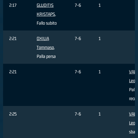
2:17
GLUDITIS
7-6
1
KRISTAPS
,
Fallo subito
2:21
OXILIA
7-6
1
Tommaso
,
Palla persa
2:21
7-6
1
VALE
Leon
Palla
recu
2:25
7-6
1
VALE
Leon
sbagl