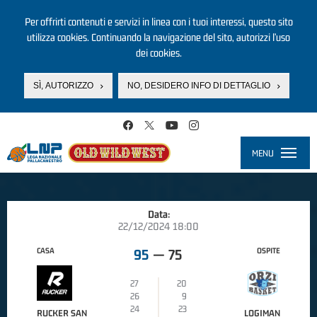
Per offrirti contenuti e servizi in linea con i tuoi interessi, questo sito
utilizza cookies. Continuando la navigazione del sito, autorizzi l’uso
dei cookies.
SÌ, AUTORIZZO
NO, DESIDERO INFO DI DETTAGLIO
Salta al contenuto principale
MENU
Toggle
navigati
Data:
22/12/2024 18:00
CASA
OSPITE
95
—
75
27
20
26
9
24
23
RUCKER SAN
LOGIMAN