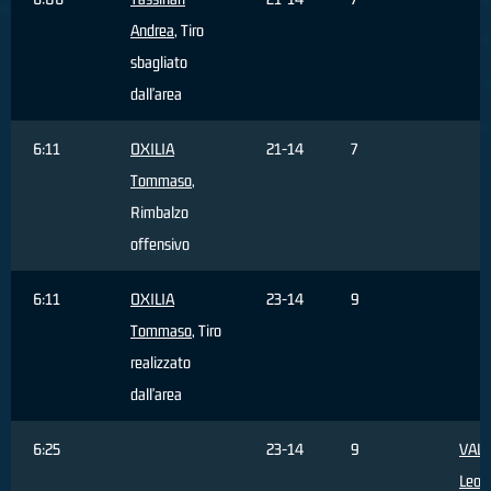
Andrea
, Tiro
sbagliato
dall'area
6:11
OXILIA
21-14
7
Tommaso
,
Rimbalzo
offensivo
6:11
OXILIA
23-14
9
Tommaso
, Tiro
realizzato
dall'area
6:25
23-14
9
VALE
Leon