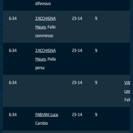
difensivo
6:34
ZACCHIGNA
23-14
9
Mauro
, Fallo
commesso
6:34
ZACCHIGNA
23-14
9
Mauro
, Palla
persa
6:34
23-14
9
VALE
Leon
Fallo
6:34
FABIANI Luca
,
23-14
9
Cambio