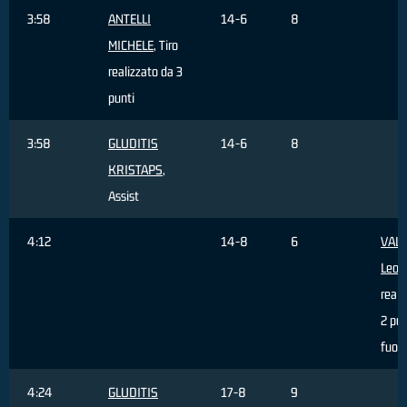
3:58
ANTELLI
14-6
8
MICHELE
, Tiro
realizzato da 3
punti
3:58
GLUDITIS
14-6
8
KRISTAPS
,
Assist
4:12
14-8
6
VALE
Leon
reali
2 pun
fuori
4:24
GLUDITIS
17-8
9