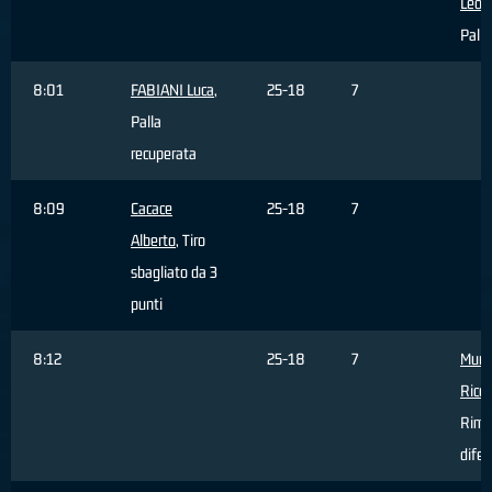
Leon
Palla
8:01
FABIANI Luca
,
25-18
7
Palla
recuperata
8:09
Cacace
25-18
7
Alberto
, Tiro
sbagliato da 3
punti
8:12
25-18
7
Murri
Ricc
Rimb
difen