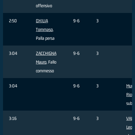
offensivo
2:50
OXILIA
9-6
3
Tommaso
,
Palla persa
3:04
ZACCHIGNA
9-6
3
Mauro
, Fallo
commesso
3:04
9-6
3
Murri
Ricc
subi
3:16
9-6
3
VALE
Leon