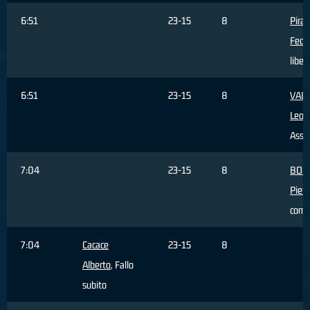
6:51
23-15
8
Piran
Fede
liber
6:51
23-15
8
VALE
Leon
Assis
7:04
23-15
8
BOC
Pietr
com
7:04
Cacace
23-15
8
Alberto
, Fallo
subito