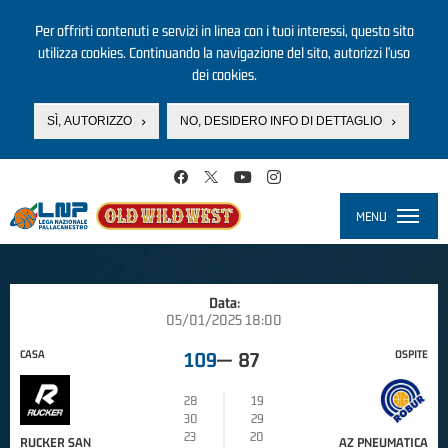
Per offrirti contenuti e servizi in linea con i tuoi interessi, questo sito
utilizza cookies. Continuando la navigazione del sito, autorizzi l’uso
dei cookies.
SÌ, AUTORIZZO
NO, DESIDERO INFO DI DETTAGLIO
Salta al contenuto principale
MENU
Toggle
navigati
Data:
05/01/2025 18:00
CASA
OSPITE
109
—
87
28
19
30
29
23
20
RUCKER SAN
AZ PNEUMATICA