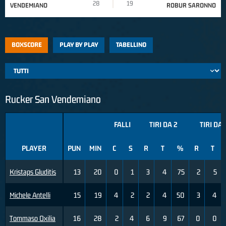
28
19
VENDEMIANO
ROBUR SARONNO
BOXSCORE
PLAY BY PLAY
TABELLINO
Rucker San Vendemiano
FALLI
TIRI DA 2
TIRI DA 
PLAYER
PUN
MIN
C
S
R
T
%
R
T
Kristaps Gluditis
13
20
0
1
3
4
75
2
5
Michele Antelli
15
19
4
2
2
4
50
3
4
Tommaso Oxilia
16
28
2
4
6
9
67
0
0