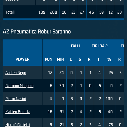
Totali
109
200
18
23
27
46
59
12
28
AZ Pneumatica Robur Saronno
FALLI
TIRI DA 2
TIR
PLAYER
PUN
MIN
C
S
R
T
%
R
Andrea Negri
12
24
0
1
1
4
25
3
Giacomo Maspero
6
30
2
1
0
5
0
2
Pietro Nasini
4
9
3
0
2
2
100
0
Matteo Beretta
16
31
2
4
2
5
40
2
Niccolò Giulietti
8
21
5
2
3
4
75
0