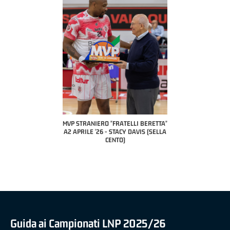
COAC
P
MVP STRANIERO "FRATELLI BERETTA"
MVP "FRATELLI BERETTA" SAMUEL
A2 APRILE '26 - STACY DAVIS (SELLA
DILAS B NAZIONALE APRILE '26 -
CENTO)
MARCO RESTELLI (TAV TREVIGLIO
BRIANZA BASKET)
Guida ai Campionati LNP 2025/26