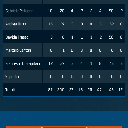
Gabriele Pellegrini
10
20
4
2
2
4
50
2
Andrea Quinti
16
27
3
3
8
13
62
0
Davide Tresso
3
8
1
1
1
2
50
0
Marcello Canton
0
1
0
0
0
0
0
0
Francesco De capitani
12
29
3
4
1
8
13
3
Squadra
0
0
0
0
0
0
0
0
Totali
87
200
23
18
20
47
43
12