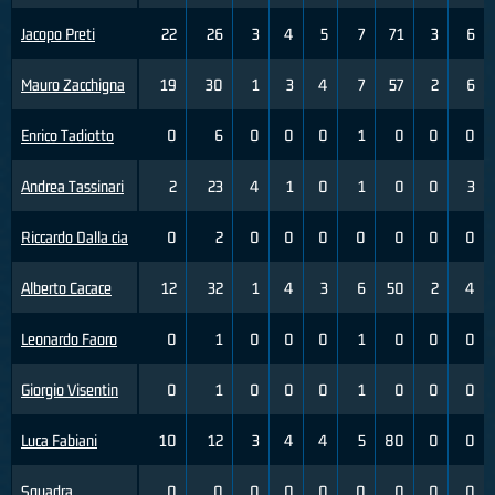
Jacopo Preti
22
26
3
4
5
7
71
3
6
Mauro Zacchigna
19
30
1
3
4
7
57
2
6
Enrico Tadiotto
0
6
0
0
0
1
0
0
0
Andrea Tassinari
2
23
4
1
0
1
0
0
3
Riccardo Dalla cia
0
2
0
0
0
0
0
0
0
Alberto Cacace
12
32
1
4
3
6
50
2
4
Leonardo Faoro
0
1
0
0
0
1
0
0
0
Giorgio Visentin
0
1
0
0
0
1
0
0
0
Luca Fabiani
10
12
3
4
4
5
80
0
0
Squadra
0
0
0
0
0
0
0
0
0