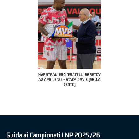
COACH OF THE MONTH
A2 APRILE '26 
PILLASTRINI (UE
CIVIDAL
O "FRATELLI BERETTA"
MVP "FRATELLI BERETTA" SAMUEL
 - STACY DAVIS (SELLA
DILAS B NAZIONALE APRILE '26 -
CENTO)
MARCO RESTELLI (TAV TREVIGLIO
BRIANZA BASKET)
Guida ai Campionati LNP 2025/26