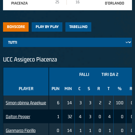
25
16
PIACENZA
D'ORLANDO
BOXSCORE
PLAY BY PLAY
TABELLINO
UCC Assigeco Piacenza
FALLI
TIRI DA 2
T
PLAYER
PUN
MIN
C
S
R
T
%
R
Simon obinna Anaekwe
6
14
3
3
2
2
100
0
Dalton Pepper
1
32
4
3
0
4
0
0
Gianmarco Fiorillo
0
14
1
1
0
1
0
0