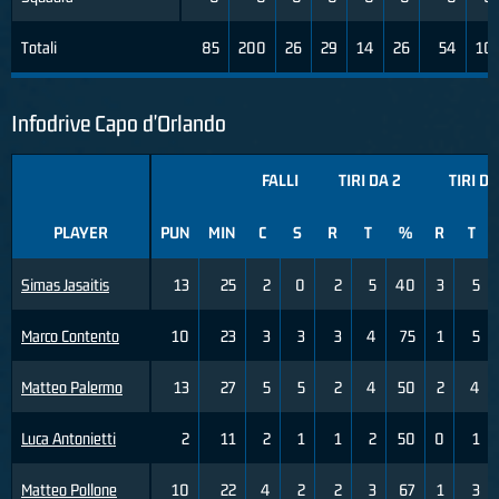
Totali
85
200
26
29
14
26
54
10
Infodrive Capo d'Orlando
FALLI
TIRI DA 2
TIRI DA
PLAYER
PUN
MIN
C
S
R
T
%
R
T
Simas Jasaitis
13
25
2
0
2
5
40
3
5
Marco Contento
10
23
3
3
3
4
75
1
5
Matteo Palermo
13
27
5
5
2
4
50
2
4
Luca Antonietti
2
11
2
1
1
2
50
0
1
Matteo Pollone
10
22
4
2
2
3
67
1
3