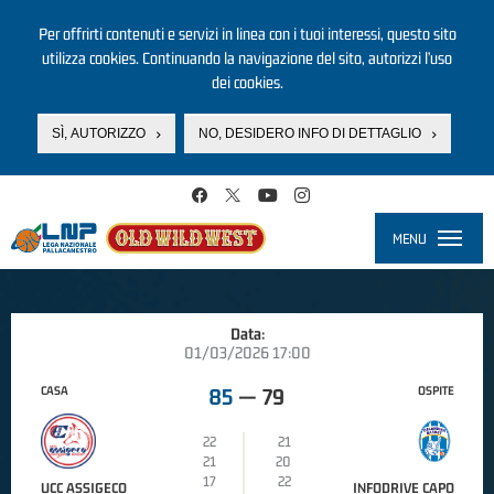
Per offrirti contenuti e servizi in linea con i tuoi interessi, questo sito
utilizza cookies. Continuando la navigazione del sito, autorizzi l’uso
dei cookies.
SÌ, AUTORIZZO
NO, DESIDERO INFO DI DETTAGLIO
Salta al contenuto principale
MENU
Toggle
navigati
Data:
01/03/2026 17:00
CASA
OSPITE
85
—
79
22
21
21
20
17
22
UCC ASSIGECO
INFODRIVE CAPO