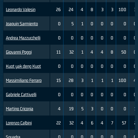
Leonardo Valesin
26
24
4
8
3
3
100
3
Joaquin Sarmiento
0
5
1
0
0
0
0
0
Andrea Mazzucchelli
0
0
0
0
0
0
0
0
Giovanni Poggi
11
32
1
4
4
8
50
0
Kuot yak deng Kuot
0
0
0
0
0
0
0
0
Massimiliano Ferraro
15
28
3
1
1
1
100
4
Gabriele Cattivelli
0
0
0
0
0
0
0
0
Martino Criconia
4
19
5
3
0
0
0
1
Lorenzo Calbini
22
32
4
6
4
7
57
2
Squadra
0
0
0
0
0
0
0
0