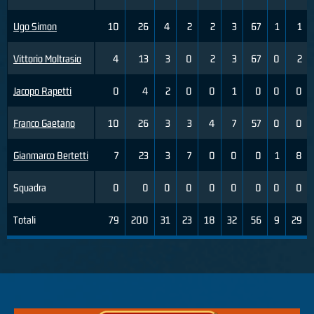
Ugo Simon
10
26
4
2
2
3
67
1
1
Vittorio Moltrasio
4
13
3
0
2
3
67
0
2
Jacopo Rapetti
0
4
2
0
0
1
0
0
0
Franco Gaetano
10
26
3
3
4
7
57
0
0
Gianmarco Bertetti
7
23
3
7
0
0
0
1
8
Squadra
0
0
0
0
0
0
0
0
0
Totali
79
200
31
23
18
32
56
9
29