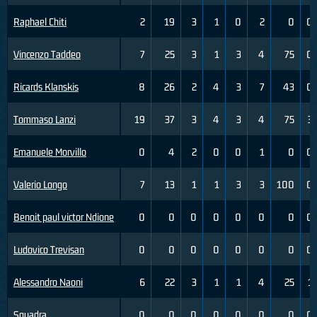
Raphael Chiti
2
19
3
1
0
2
0
0
Vincenzo Taddeo
7
25
3
1
3
4
75
0
Ricards Klanskis
8
26
2
4
3
7
43
0
Tommaso Lanzi
19
37
3
4
3
4
75
3
Emanuele Morvillo
0
4
2
0
0
1
0
0
Valerio Longo
7
13
1
1
3
3
100
0
Benoit paul victor Ndione
0
0
0
0
0
0
0
0
Ludovico Trevisan
0
0
0
0
0
0
0
0
Alessandro Naoni
6
22
3
1
1
4
25
1
Squadra
0
0
0
0
0
0
0
0