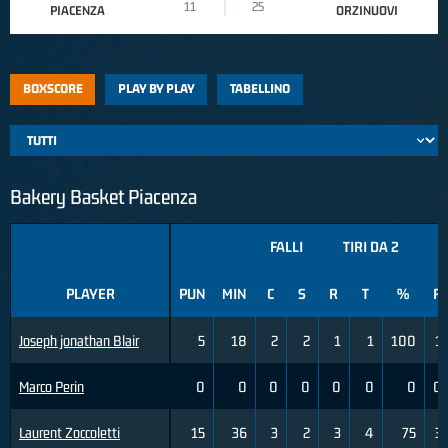
11
25
PIACENZA
ORZINUOVI
BOXSCORE
PLAY BY PLAY
TABELLINO
Bakery Basket Piacenza
FALLI
TIRI DA 2
T
PLAYER
PUN
MIN
C
S
R
T
%
R
Joseph jonathan Blair
5
18
2
2
1
1
100
1
Marco Perin
0
0
0
0
0
0
0
0
Laurent Zoccoletti
15
36
3
2
3
4
75
3