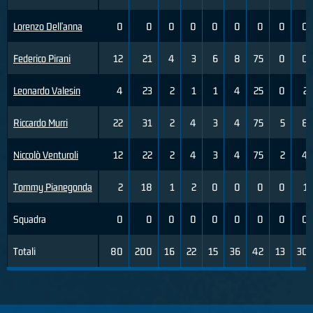
Lorenzo Dell'anna
0
0
0
0
0
0
0
0
0
Federico Pirani
12
21
4
3
6
8
75
0
0
Leonardo Valesin
4
23
2
1
1
4
25
0
2
Riccardo Murri
22
31
2
4
3
4
75
5
8
Niccolò Venturoli
12
22
2
4
3
4
75
2
4
Tommy Pianegonda
2
18
1
2
0
0
0
0
1
Squadra
0
0
0
0
0
0
0
0
0
Totali
80
200
16
22
15
36
42
13
30