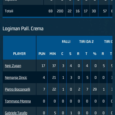
Totali
69
200
22
16
17
30
57
8
Logiman Pall. Crema
FALLI
TIRI DA 2
TIRI D
PLAYER
PUN
MIN
C
S
R
T
%
R
T
Nejc Zupan
17
37
3
4
0
4
0
5
9
Nemanja Dincic
4
21
1
3
0
5
0
0
3
Pietro Bocconcelli
7
22
1
0
2
7
29
1
3
Tommaso Morena
0
0
0
0
0
0
0
0
0
Gabriele Tarallo
0
5
0
1
0
0
0
0
0