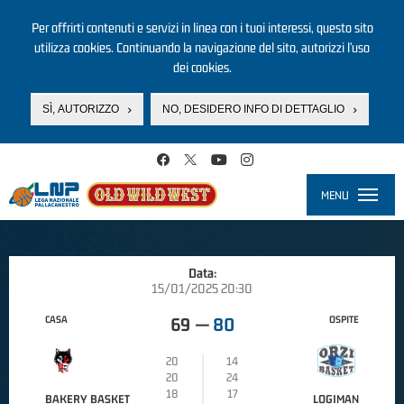
Per offrirti contenuti e servizi in linea con i tuoi interessi, questo sito
utilizza cookies. Continuando la navigazione del sito, autorizzi l’uso
dei cookies.
SÌ, AUTORIZZO
NO, DESIDERO INFO DI DETTAGLIO
Salta al contenuto principale
MENU
Toggle
navigati
Data:
15/01/2025 20:30
CASA
OSPITE
69
—
80
20
14
20
24
18
17
BAKERY BASKET
LOGIMAN