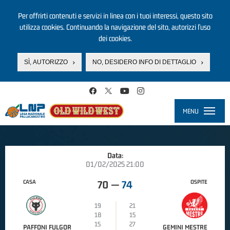
Per offrirti contenuti e servizi in linea con i tuoi interessi, questo sito
utilizza cookies. Continuando la navigazione del sito, autorizzi l’uso
dei cookies.
SÌ, AUTORIZZO
NO, DESIDERO INFO DI DETTAGLIO
Salta al contenuto principale
MENU
Toggle
navigati
Data:
01/02/2025 21:00
CASA
OSPITE
70
—
74
19
21
18
15
15
27
PAFFONI FULGOR
GEMINI MESTRE