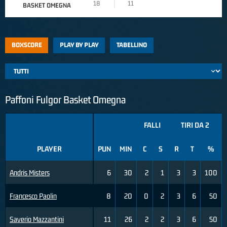
18
11
BASKET OMEGNA
BOXSCORE
PLAY BY PLAY
TABELLINO
Paffoni Fulgor Basket Omegna
FALLI
TIRI DA 2
PLAYER
PUN
MIN
C
S
R
T
%
Andris Misters
6
30
2
1
3
3
100
Francesco Paolin
8
20
0
2
3
6
50
Saverio Mazzantini
11
26
2
2
3
6
50