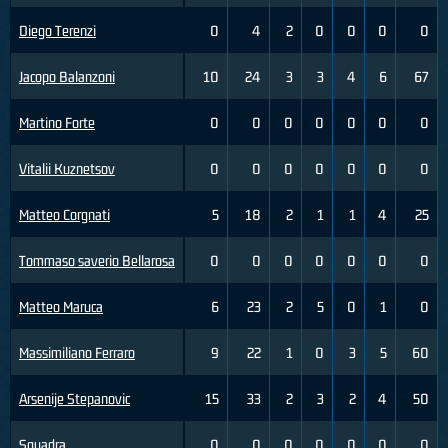
Diego Terenzi
0
4
2
0
0
0
0
Jacopo Balanzoni
10
24
3
3
4
6
67
Martino Forte
0
0
0
0
0
0
0
Vitalii Kuznetsov
0
0
0
0
0
0
0
Matteo Corgnati
5
18
2
1
1
4
25
Tommaso saverio Bellarosa
0
0
0
0
0
0
0
Matteo Maruca
6
23
2
5
0
1
0
Massimiliano Ferraro
9
22
1
0
3
5
60
Arsenije Stepanovic
15
33
2
3
2
4
50
Squadra
0
0
0
0
0
0
0