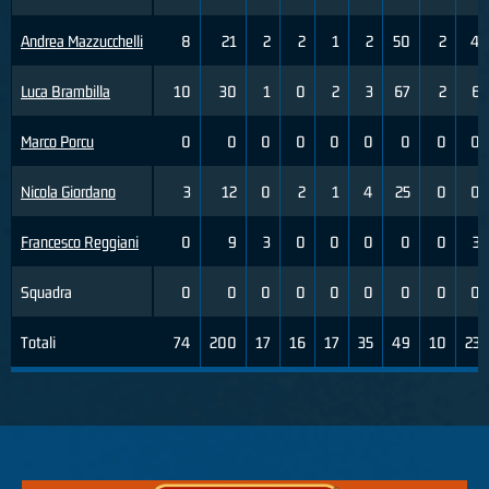
Andrea Mazzucchelli
8
21
2
2
1
2
50
2
4
Luca Brambilla
10
30
1
0
2
3
67
2
6
Marco Porcu
0
0
0
0
0
0
0
0
0
Nicola Giordano
3
12
0
2
1
4
25
0
0
Francesco Reggiani
0
9
3
0
0
0
0
0
3
Squadra
0
0
0
0
0
0
0
0
0
Totali
74
200
17
16
17
35
49
10
23