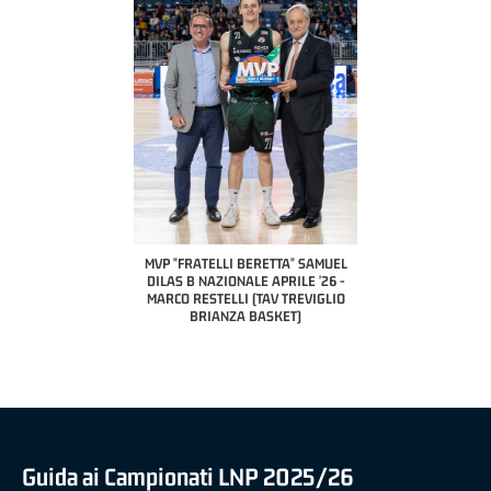
COACH OF THE MONTH
A2 APRILE '26 
PILLASTRINI (UE
CIVIDAL
O "FRATELLI BERETTA"
MVP "FRATELLI BERETTA" SAMUEL
 - STACY DAVIS (SELLA
DILAS B NAZIONALE APRILE '26 -
CENTO)
MARCO RESTELLI (TAV TREVIGLIO
BRIANZA BASKET)
Guida ai Campionati LNP 2025/26