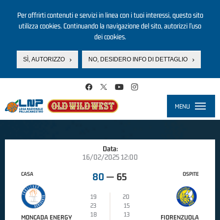
Per offrirti contenuti e servizi in linea con i tuoi interessi, questo sito
utilizza cookies. Continuando la navigazione del sito, autorizzi l’uso
dei cookies.
SÌ, AUTORIZZO
NO, DESIDERO INFO DI DETTAGLIO
Salta al contenuto principale
MENU
Toggle
navigati
Data:
16/02/2025 12:00
CASA
OSPITE
80
—
65
19
20
23
15
18
13
MONCADA ENERGY
FIORENZUOLA