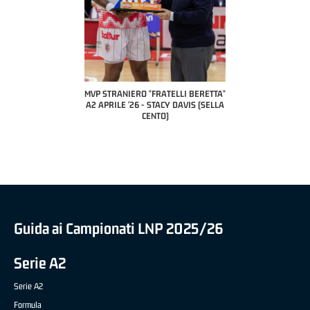
TELLI BERETTA"
MVP STRANIERO "FRATELLI BERETTA"
MVP "FRATELLI BERETTA"
UCA CESANA (UEB
A2 APRILE '26 - STACY DAVIS (SELLA
DILAS B NAZIONALE APRIL
VIDALE)
CENTO)
MARCO RESTELLI (TAV TR
BRIANZA BASKET)
Guida ai Campionati LNP 2025/26
Serie A2
Serie A2
Formula