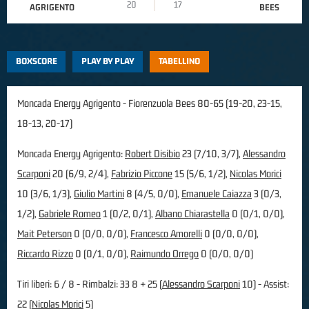
20
17
AGRIGENTO
BEES
BOXSCORE
PLAY BY PLAY
TABELLINO
Moncada Energy Agrigento - Fiorenzuola Bees 80-65 (19-20, 23-15,
18-13, 20-17)
Moncada Energy Agrigento:
Robert Disibio
23 (7/10, 3/7),
Alessandro
Scarponi
20 (6/9, 2/4),
Fabrizio Piccone
15 (5/6, 1/2),
Nicolas Morici
10 (3/6, 1/3),
Giulio Martini
8 (4/5, 0/0),
Emanuele Caiazza
3 (0/3,
1/2),
Gabriele Romeo
1 (0/2, 0/1),
Albano Chiarastella
0 (0/1, 0/0),
Mait Peterson
0 (0/0, 0/0),
Francesco Amorelli
0 (0/0, 0/0),
Riccardo Rizzo
0 (0/1, 0/0),
Raimundo Orrego
0 (0/0, 0/0)
Tiri liberi: 6 / 8 - Rimbalzi: 33 8 + 25 (
Alessandro Scarponi
10) - Assist:
22 (
Nicolas Morici
5)