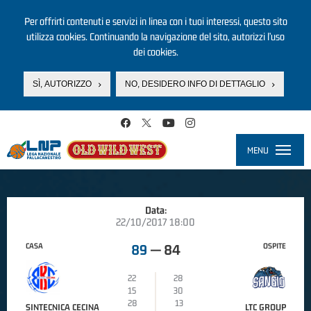
Per offrirti contenuti e servizi in linea con i tuoi interessi, questo sito
utilizza cookies. Continuando la navigazione del sito, autorizzi l’uso
dei cookies.
SÌ, AUTORIZZO
NO, DESIDERO INFO DI DETTAGLIO
Salta al contenuto principale
MENU
Toggle
navigati
Data:
22/10/2017 18:00
CASA
OSPITE
89
—
84
22
28
15
30
28
13
SINTECNICA CECINA
LTC GROUP