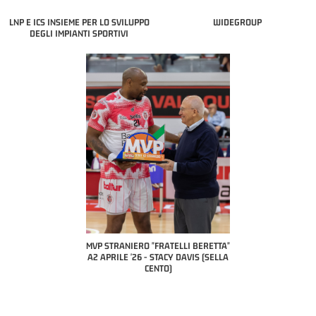
LNP E ICS INSIEME PER LO SVILUPPO
WIDEGROUP
DEGLI IMPIANTI SPORTIVI
COACH O
A2 A
PILL
P STRANIERO "FRATELLI BERETTA"
MVP "FRATELLI BERETTA" SAMUEL
 APRILE '26 - STACY DAVIS (SELLA
DILAS B NAZIONALE APRILE '26 -
CENTO)
MARCO RESTELLI (TAV TREVIGLIO
BRIANZA BASKET)