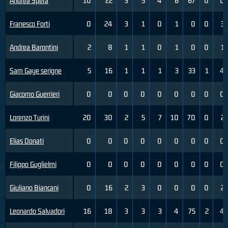
Andrea Spera
10
22
3
5
4
6
67
0
0
Franesco Forti
0
24
3
1
0
1
0
0
3
Andrea Barontini
2
8
1
1
0
1
0
0
1
Sam Gaye serigne
5
16
1
1
1
3
33
1
4
Giacomo Guerrieri
0
0
0
0
0
0
0
0
0
Lorenzo Turini
20
30
2
5
7
10
70
0
2
Elias Donati
0
0
0
0
0
0
0
0
0
Filippo Guglielmi
0
0
0
0
0
0
0
0
0
Giuliano Biancani
0
16
2
3
0
0
0
0
2
Leonardo Salvadori
16
18
3
3
3
4
75
2
4