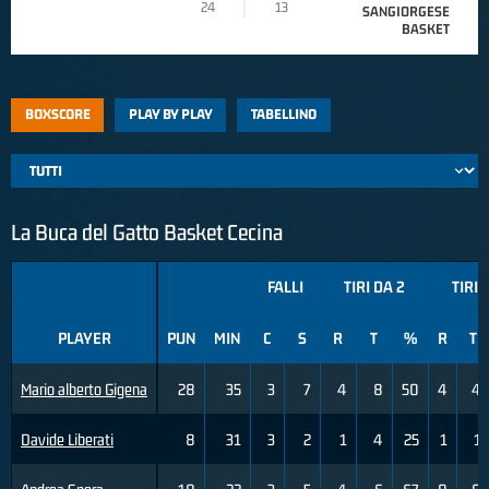
24
13
SANGIORGESE
BASKET
BOXSCORE
PLAY BY PLAY
TABELLINO
La Buca del Gatto Basket Cecina
FALLI
TIRI DA 2
TIRI 
PLAYER
PUN
MIN
C
S
R
T
%
R
T
Mario alberto Gigena
28
35
3
7
4
8
50
4
4
Davide Liberati
8
31
3
2
1
4
25
1
1