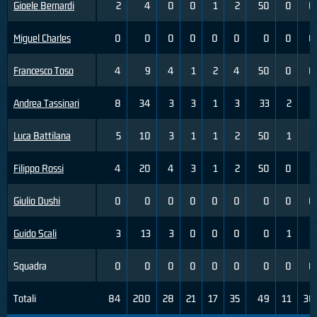
Gioele Bernardi
2
4
0
0
1
2
50
0
0
Miguel Charles
0
0
0
0
0
0
0
0
0
Francesco Toso
4
9
4
1
2
4
50
0
0
Andrea Tassinari
8
34
3
3
1
3
33
2
7
Luca Battilana
5
10
3
1
1
2
50
1
3
Filippo Rossi
4
20
4
3
1
2
50
0
1
Giulio Dushi
0
0
0
0
0
0
0
0
0
Guido Scali
3
13
3
0
0
0
0
1
1
Squadra
0
0
0
0
0
0
0
0
0
Totali
84
200
28
21
17
35
49
11
30