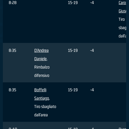
8:28
15-19
-4
Caron
Giuse
Tiro
sbagli
dall'a
8:35
D'Andrea
15-19
-4
Daniele
,
Rimbalzo
difensivo
8:35
Boffelli
15-19
-4
Santiago
,
Tiro sbagliato
dall'area