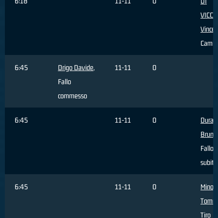
6:18
11-11
0
DI
VICC
Vince
Cambi
6:45
Drigo Davide
,
11-11
0
Fallo
commesso
6:45
11-11
0
Durant
Bruno
Fallo
subito
6:45
11-11
0
Minoli
Tomm
Tiro