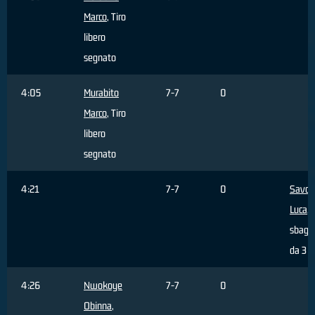
Marco
, Tiro
libero
segnato
4:05
Murabito
7-7
0
Marco
, Tiro
libero
segnato
4:21
7-7
0
Savoc
Luca
, 
sbagli
da 3 p
4:26
Nwokoye
7-7
0
Obinna
,