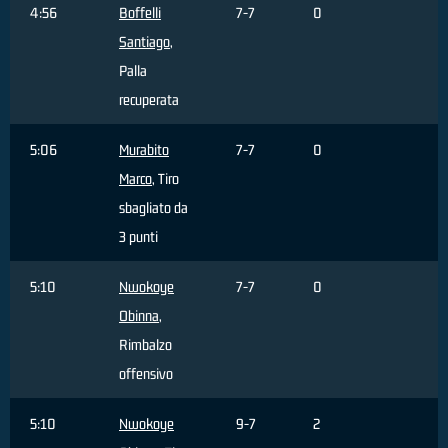
4:56
Boffelli
7-7
0
Santiago
,
Palla
recuperata
5:06
Murabito
7-7
0
Marco
, Tiro
sbagliato da
3 punti
5:10
Nwokoye
7-7
0
Obinna
,
Rimbalzo
offensivo
5:10
Nwokoye
9-7
2