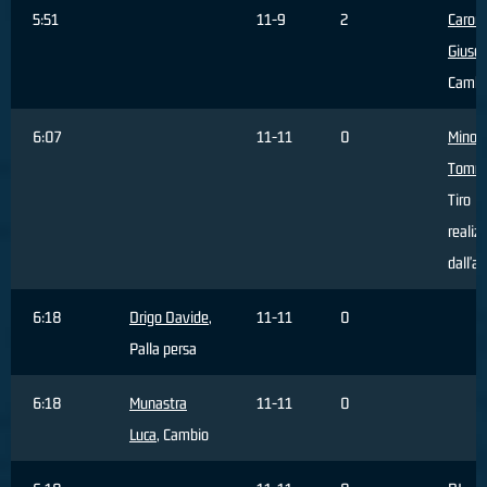
5:51
11-9
2
Caron
Giuse
Cambi
6:07
11-11
0
Minoli
Tomm
Tiro
realiz
dall'a
6:18
Drigo Davide
,
11-11
0
Palla persa
6:18
Munastra
11-11
0
Luca
, Cambio