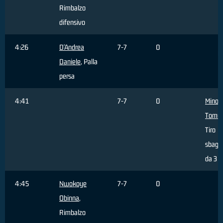
Rimbalzo
difensivo
4:26
D'Andrea
7-7
0
Daniele
, Palla
persa
4:41
7-7
0
Minoli
Tomm
Tiro
sbagli
da 3 p
4:45
Nwokoye
7-7
0
Obinna
,
Rimbalzo