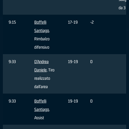
da 3 p
9:15
Boffelli
17-19
-2
Santiago
,
Rimbalzo
difensivo
9:33
D'Andrea
19-19
0
Daniele
, Tiro
realizzato
dall'area
9:33
Boffelli
19-19
0
Santiago
,
Assist