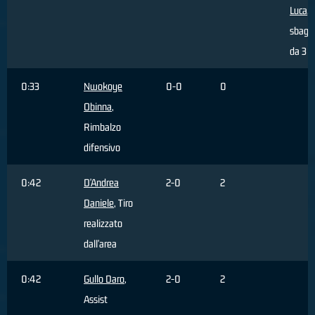
Luca
, 
sbagli
da 3 p
0:33
Nwokoye
0-0
0
Obinna
,
Rimbalzo
difensivo
0:42
D'Andrea
2-0
2
Daniele
, Tiro
realizzato
dall'area
0:42
Gullo Daro
,
2-0
2
Assist