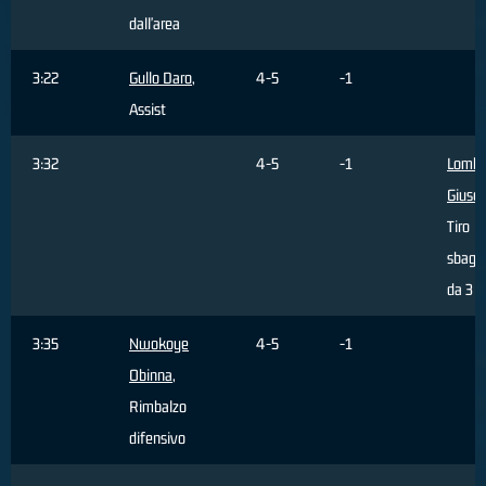
dall'area
3:22
Gullo Daro
,
4-5
-1
Assist
3:32
4-5
-1
Lomba
Giuse
Tiro
sbagli
da 3 p
3:35
Nwokoye
4-5
-1
Obinna
,
Rimbalzo
difensivo