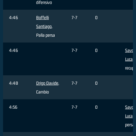
difensivo
4:46
Boffelli
7-7
0
Santiago
,
Palla persa
4:46
7-7
0
Savoc
Luca
, 
recupe
4:48
Drigo Davide
,
7-7
0
Cambio
4:56
7-7
0
Savoc
Luca
, 
persa