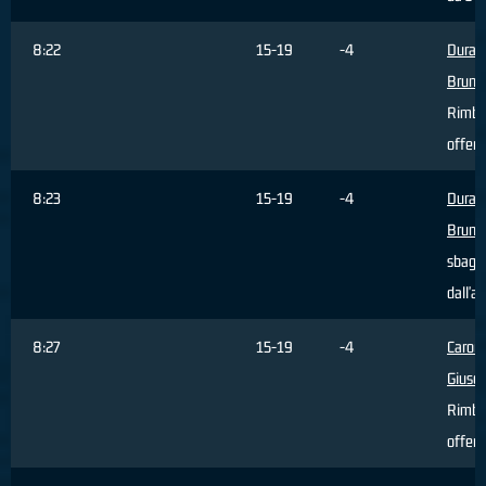
8:22
15-19
-4
Durant
Bruno
Rimba
offens
8:23
15-19
-4
Durant
Bruno
sbagli
dall'a
8:27
15-19
-4
Caron
Giuse
Rimba
offens