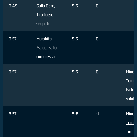
3:49
Gullo Daro
,
5-5
0
Tiro libero
segnato
3:57
Murabito
5-5
0
Marco
, Fallo
commesso
3:57
5-5
0
Minoli
Tomm
Fallo
subito
3:57
5-6
-1
Minoli
Tomm
Tiro li