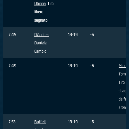
Obinna
, Tiro
libero
segnato
7:45
D'Andrea
13-19
-6
Daniele
,
Cambio
7:49
13-19
-6
Minoli
Tomm
Tiro
sbagli
da fuo
area
7:53
Boffelli
13-19
-6