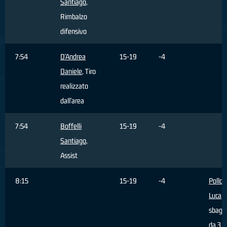
Santiago
,
Rimbalzo
difensivo
7:54
D'Andrea
15-19
-4
Daniele
, Tiro
realizzato
dall'area
7:54
Boffelli
15-19
-4
Santiago
,
Assist
8:15
15-19
-4
Pollon
Luca
, 
sbagli
da 3 p