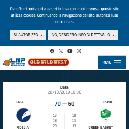
Per offrirti contenuti e servizi in linea con i tuoi interessi, questo sito
utilizza cookies. Continuando la navigazione del sito, autorizzi l’uso
dei cookies.
SÌ, AUTORIZZO
NO, DESIDERO INFO DI DETTAGLIO
Salta al contenuto principale
MENU
Toggle
navigati
Data:
20/10/2019 18:00
CASA
OSPITE
70
—
60
19
19
18
10
20
13
FIDELIA
GREEN BASKET