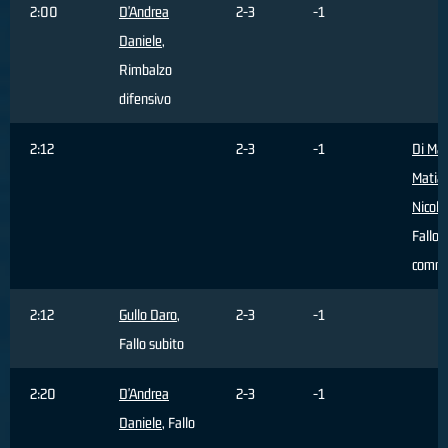
2:00
D'Andrea
2-3
-1
Daniele
,
Rimbalzo
difensivo
2:12
2-3
-1
Di Mar
Matia
Nicola
Fallo
comm
2:12
Gullo Daro
,
2-3
-1
Fallo subito
2:20
D'Andrea
2-3
-1
Daniele
, Fallo