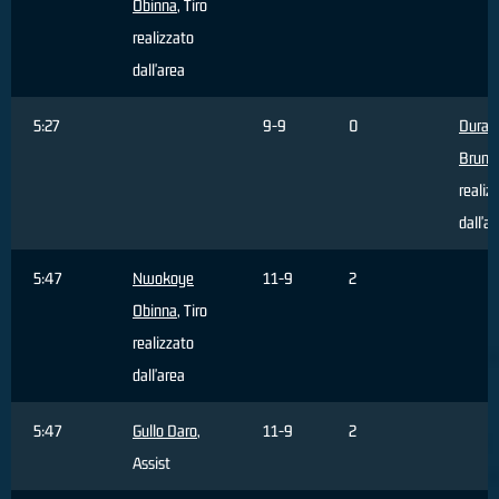
Obinna
, Tiro
realizzato
dall'area
5:27
9-9
0
Durant
Bruno
realiz
dall'a
5:47
Nwokoye
11-9
2
Obinna
, Tiro
realizzato
dall'area
5:47
Gullo Daro
,
11-9
2
Assist