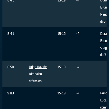
8:40
15-19
-4
Durant
Bruno
Rimba
difens
8:41
15-19
-4
Durant
Bruno
sbagli
da 3 p
8:50
Drigo Davide
,
15-19
-4
Rimbalzo
difensivo
9:03
15-19
-4
Pollon
Luca
, 
comm