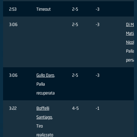
2:53
Timeout
2-5
-3
3:06
2-5
-3
Di Mar
Matia
Nicola
Palla
persa
3:06
Gullo Daro
,
2-5
-3
Palla
recuperata
3:22
Boffelli
4-5
-1
Santiago
,
Tiro
realizzato