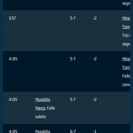
segna
3:57
5-7
-2
Minoli
Tomm
Tiro li
segna
4:05
5-7
-2
Minoli
Tomm
Fallo
comm
4:05
Murabito
5-7
-2
Marco
, Fallo
subito
4:05
Murabito
6-7
-1