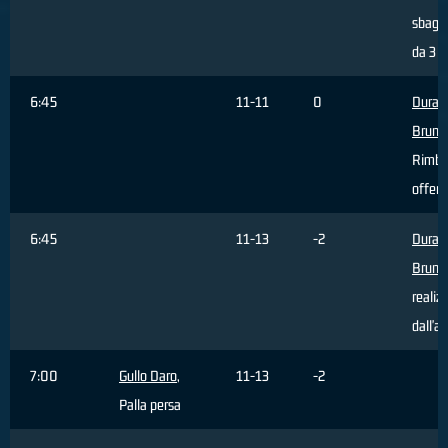
sbagli
da 3 p
6:45
11-11
0
Durant
Bruno
Rimba
offens
6:45
11-13
-2
Durant
Bruno
realiz
dall'a
7:00
Gullo Daro
,
11-13
-2
Palla persa