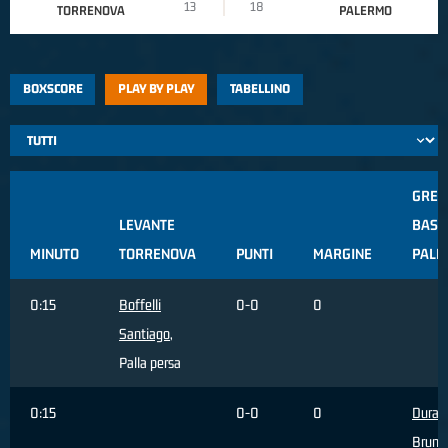
13
18
TORRENOVA
PALERMO
BOXSCORE
PLAY BY PLAY
TABELLINO
GREE
LEVANTE
BASK
MINUTO
TORRENOVA
PUNTI
MARGINE
PALE
0:15
Boffelli
0-0
0
Santiago
,
Palla persa
0:15
0-0
0
Durant
Bruno