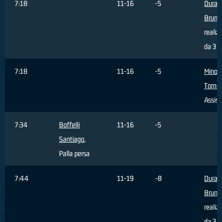
7:18
11-16
-5
Durant
Bruno
realiz
da 3 p
7:18
11-16
-5
Minoli
Tomm
Assist
7:34
Boffelli
11-16
-5
Santiago
,
Palla persa
7:44
11-19
-8
Durant
Bruno
realiz
da 3 p