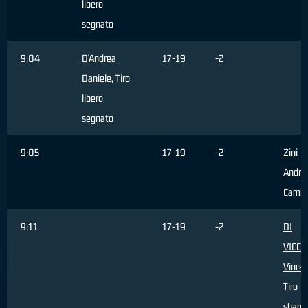
libero
segnato
9:04
D'Andrea
17-19
-2
Daniele
, Tiro
libero
segnato
9:05
17-19
-2
Zini
Andre
Cambi
9:11
17-19
-2
DI
VICC
Vince
Tiro
sbagli