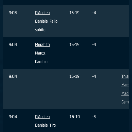
9:03
D'Andrea
15-19
-4
Daniele
, Fallo
subito
9:04
Murabito
15-19
-4
Marco
,
Cambio
9:04
15-19
-4
Thiam
Mame
Madi
Cambi
9:04
D'Andrea
16-19
-3
Daniele
, Tiro