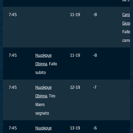
7:45
11-19
-8
Caron
Giuse
Fallo
comm
7:45
Nwokoye
11-19
-8
Obinna
, Fallo
subito
7:45
Nwokoye
12-19
-7
Obinna
, Tiro
libero
segnato
7:45
Nwokoye
13-19
-6