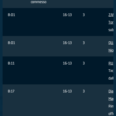
commesso
8:01
16-13
3
ZAN
Tom
subi
8:01
16-13
3
QUA
Nicol
8:11
16-13
3
RUPI
Tiro 
dall'
8:17
16-13
3
Dia
Mam
Rimb
offe