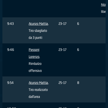
Nicco
liber
9:43
Acunzo Mattia
,
23-17
6
Tiro sbagliato
da 3 punti
9:46
Passoni
23-17
6
Lorenzo
,
Rimbalzo
offensivo
9:54
Acunzo Mattia
,
25-17
8
Tiro realizzato
dall'area