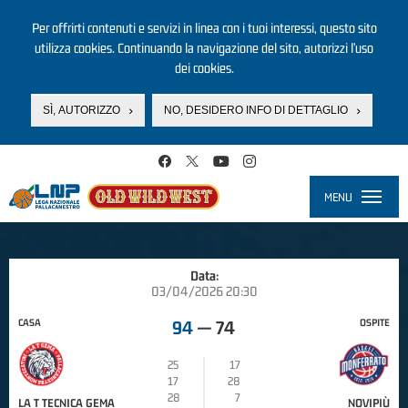
Per offrirti contenuti e servizi in linea con i tuoi interessi, questo sito
utilizza cookies. Continuando la navigazione del sito, autorizzi l’uso
dei cookies.
SÌ, AUTORIZZO
NO, DESIDERO INFO DI DETTAGLIO
Salta al contenuto principale
MENU
Toggle
navigati
Data:
03/04/2026 20:30
CASA
OSPITE
94
—
74
25
17
17
28
28
7
LA T TECNICA GEMA
NOVIPIÙ