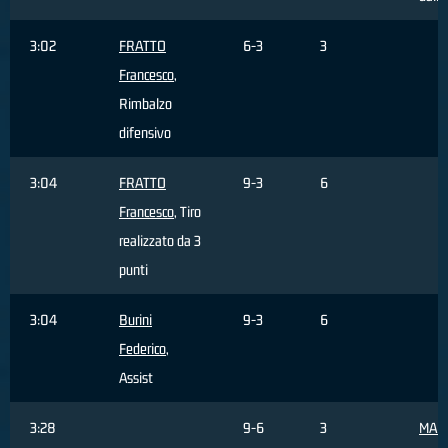
3:02
FRATTO
6-3
3
Francesco
,
Rimbalzo
difensivo
3:04
FRATTO
9-3
6
Francesco
, Tiro
realizzato da 3
punti
3:04
Burini
9-3
6
Federico
,
Assist
3:28
9-6
3
MAR