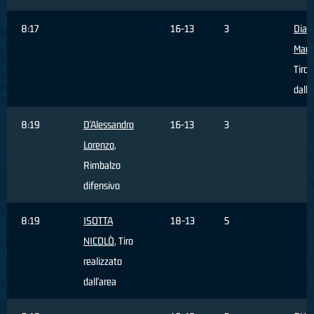
8:17
16-13
3
Dia
Mam
Tiro 
dall'
8:19
D'Alessandro
16-13
3
Lorenzo
,
Rimbalzo
difensivo
8:19
ISOTTA
18-13
5
NICOLÒ
, Tiro
realizzato
dall'area