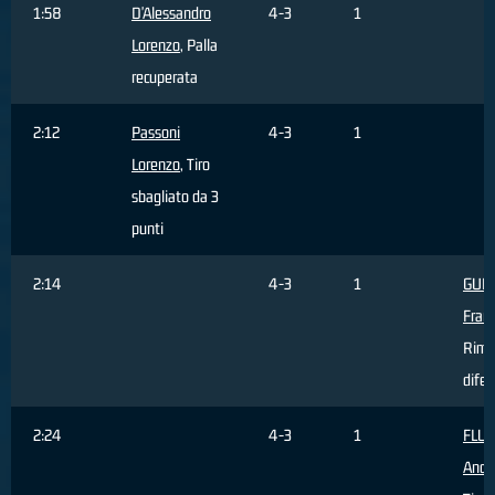
1:58
D'Alessandro
4-3
1
Lorenzo
, Palla
recuperata
2:12
Passoni
4-3
1
Lorenzo
, Tiro
sbagliato da 3
punti
2:14
4-3
1
GUE
Fran
Rimb
difen
2:24
4-3
1
FLU
Andr