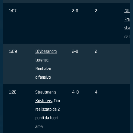
1:07
2-0
2
GUE
Fran
sbagl
dall'
1:09
D'Alessandro
2-0
2
Lorenzo
,
Rimbalzo
difensivo
1:20
Strautmanis
4-0
4
Kristofers
, Tiro
realizzato da 2
punti da fuori
area