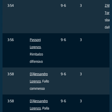
3:54
9-6
3
ZAN
Tom
sbagl
dall'
3:56
Passoni
9-6
3
Lorenzo
,
Rimbalzo
difensivo
3:58
D'Alessandro
9-6
3
Lorenzo
, Fallo
commesso
3:58
D'Alessandro
9-6
3
Lorenzo
, Palla