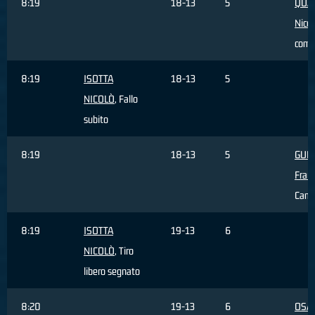
8:19
18-13
5
QUA
Nicol
com
8:19
ISOTTA
18-13
5
NICOLÒ
, Fallo
subito
8:19
18-13
5
GUE
Fran
Camb
8:19
ISOTTA
19-13
6
NICOLÒ
, Tiro
libero segnato
8:20
19-13
6
OSA