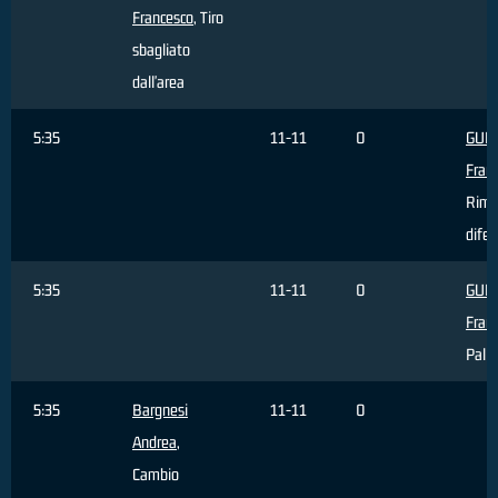
Francesco
, Tiro
sbagliato
dall'area
5:35
11-11
0
GUE
Fran
Rimb
difen
5:35
11-11
0
GUE
Fran
Palla
5:35
Bargnesi
11-11
0
Andrea
,
Cambio