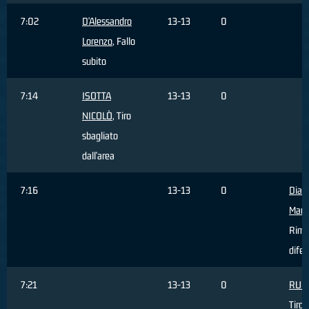
7:02
D'Alessandro
13-13
0
Lorenzo
, Fallo
subito
7:14
ISOTTA
13-13
0
NICOLÒ
, Tiro
sbagliato
dall'area
7:16
13-13
0
Dia
Mam
Rimb
difen
7:21
13-13
0
RUPI
Tiro 