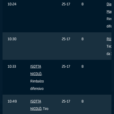
10:24
25-17
8
Dia
Mam
Rimb
difen
10:30
25-17
8
RUPI
Tiro 
da 3 
10:33
ISOTTA
25-17
8
NICOLÒ
,
Rimbalzo
difensivo
10:49
ISOTTA
25-17
8
NICOLÒ
, Tiro