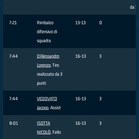
da 3 
7:21
Rimbalzo
13-13
0
difensivo di
squadra
7:44
D'Alessandro
16-13
3
Lorenzo
, Tiro
realizzato da 3
punti
7:44
VEDOVATO
16-13
3
Jacopo
, Assist
8:01
ISOTTA
16-13
3
NICOLÒ
, Fallo