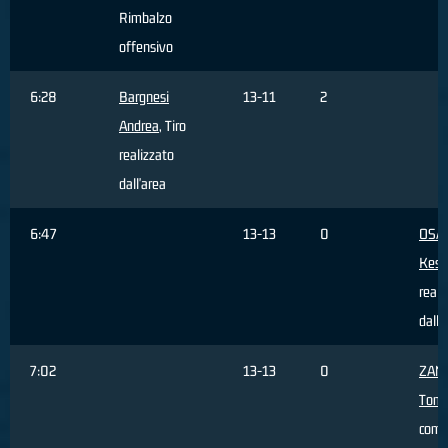
Rimbalzo
offensivo
6:28
Bargnesi
13-11
2
Andrea
, Tiro
realizzato
dall'area
6:47
13-13
0
OSA
Kes
reali
dall'
7:02
13-13
0
ZAN
Tom
com