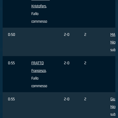
Kristofers
,
Fallo
commesso
0:50
2-0
2
MAR
Nicco
subi
0:55
FRATTO
2-0
2
Francesco
,
Fallo
commesso
0:55
2-0
2
Giuli
Nicco
subi