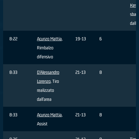
Kes
sbagl
dall'
8:22
Acunzo Mattia
,
19-13
6
Rimbalzo
difensivo
8:33
D'Alessandro
21-13
8
Lorenzo
, Tiro
realizzato
dall'area
8:33
Acunzo Mattia
,
21-13
8
Assist