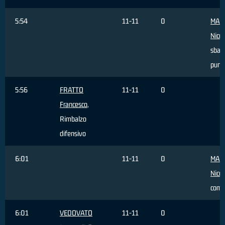
5:54
11-11
0
MAR
Nicco
sbagl
punti
5:56
FRATTO
11-11
0
Francesco
,
Rimbalzo
difensivo
6:01
11-11
0
MAR
Nicco
com
6:01
VEDOVATO
11-11
0