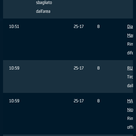
sbagliato
dall'area
10:51
25-17
8
Dia
Mam
Rimb
difen
10:59
25-17
8
RUPI
Tiro 
dall'
10:59
25-17
8
MAR
Nicco
Rimb
offe