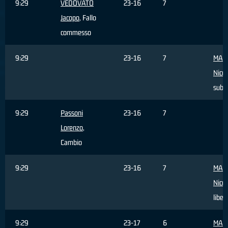
9:29
VEDOVATO
23-16
7
Jacopo
, Fallo
commesso
9:29
23-16
7
MAR
Nicco
subi
9:29
Passoni
23-16
7
Lorenzo
,
Cambio
9:29
23-16
7
MAR
Nicco
liber
9:29
23-17
6
MAR