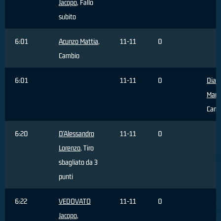
Jacopo
, Fallo
subito
6:01
Acunzo Mattia
,
11-11
0
Cambio
6:01
11-11
0
Dia
Mam
Camb
6:20
D'Alessandro
11-11
0
Lorenzo
, Tiro
sbagliato da 3
punti
6:22
VEDOVATO
11-11
0
Jacopo
,