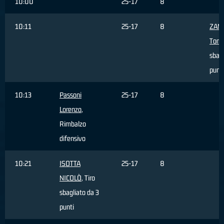
10:00
25-17
8
10:11
25-17
8
ZAN
Tom
sbagl
punti
10:13
Passoni
25-17
8
Lorenzo
,
Rimbalzo
difensivo
10:21
ISOTTA
25-17
8
NICOLÒ
, Tiro
sbagliato da 3
punti