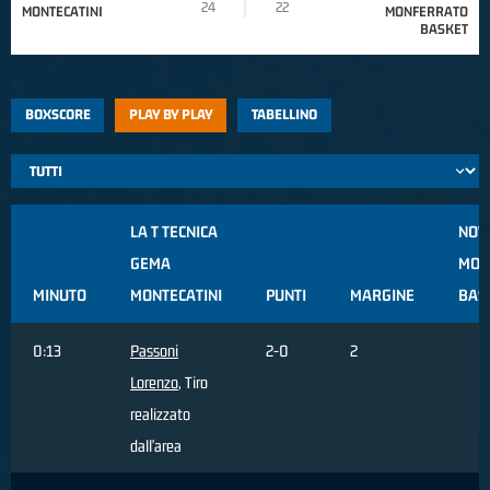
24
22
MONTECATINI
MONFERRATO
BASKET
BOXSCORE
PLAY BY PLAY
TABELLINO
LA T TECNICA
NOV
GEMA
MON
MINUTO
MONTECATINI
PUNTI
MARGINE
BAS
0:13
Passoni
2-0
2
Lorenzo
, Tiro
realizzato
dall'area