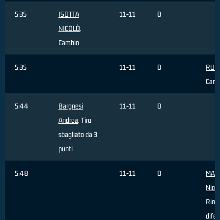
5:35
ISOTTA
11-11
0
NICOLÒ
,
Cambio
5:35
11-11
0
RUPI
Camb
5:44
Bargnesi
11-11
0
Andrea
, Tiro
sbagliato da 3
punti
5:48
11-11
0
MAR
Nicco
Rimb
difen