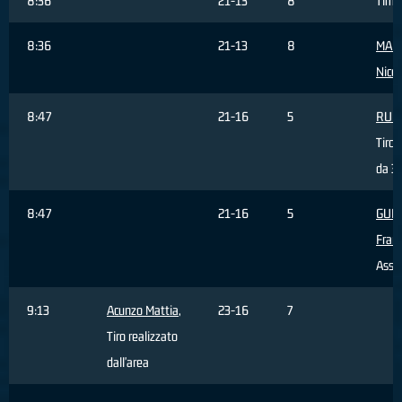
8:36
21-13
8
Time
8:36
21-13
8
MAR
Nicco
8:47
21-16
5
RUPI
Tiro 
da 3 
8:47
21-16
5
GUE
Fran
Assis
9:13
Acunzo Mattia
,
23-16
7
Tiro realizzato
dall'area