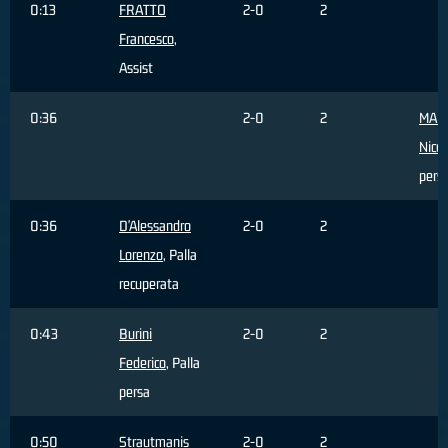
0:13
FRATTO
2-0
2
Francesco
,
Assist
0:36
2-0
2
MAR
Nicco
pers
0:36
D'Alessandro
2-0
2
Lorenzo
, Palla
recuperata
0:43
Burini
2-0
2
Federico
, Palla
persa
0:50
Strautmanis
2-0
2