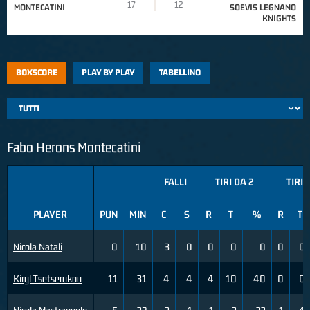
17
12
MONTECATINI
SOEVIS LEGNANO
KNIGHTS
BOXSCORE
PLAY BY PLAY
TABELLINO
Fabo Herons Montecatini
FALLI
TIRI DA 2
TIRI 
PLAYER
PUN
MIN
C
S
R
T
%
R
T
Nicola Natali
0
10
3
0
0
0
0
0
0
Kiryl Tsetserukou
11
31
4
4
4
10
40
0
0