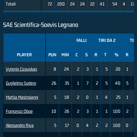
Totali
72
200
24
24
22
41
54
4
17
SAE Scientifica-Soevis Legnano
FALLI
TIRI DA 2
TIR
PLAYER
PUN
MIN
C
S
R
T
%
R
T
Vytenis Cizauskas
8
24
2
3
1
5
20
1
Guglielmo Sodero
26
35
1
7
2
5
40
5
1
Mattia Mastroianni
5
18
2
0
1
4
25
1
Francesco Oboe
10
26
2
3
1
1
100
2
Alessandro Riva
5
17
0
4
2
2
100
0