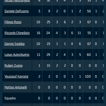
Nicola Mastrangelo
6
32
3
4
1
3
33
1
4
Daniele Dell'uomo
5
9
2
0
1
2
50
1
2
Filippo Rossi
10
25
3
6
2
3
67
0
1
Riccardo Chinellato
16
24
4
3
6
11
55
1
1
Giorgio Sgobba
10
23
1
1
4
6
67
0
1
Lukas Aukstikalnis
11
29
2
4
3
5
60
1
7
Ruben Zugno
1
15
2
2
0
0
0
0
1
Youssouf Kamate
2
2
0
0
1
1
100
0
0
Matteo Antonelli
0
0
0
0
0
0
0
0
0
Squadra
0
0
0
0
0
0
0
0
0