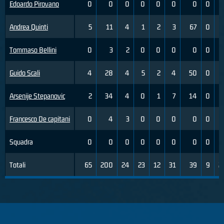
Edoardo Pirovano
0
0
0
0
0
0
0
0
Andrea Quinti
5
11
4
1
2
3
67
0
Tommaso Bellini
0
3
2
0
0
0
0
0
Guido Scali
4
28
4
5
2
4
50
0
Arsenije Stepanovic
2
34
4
0
1
7
14
0
Francesco De capitani
0
4
3
0
0
0
0
0
Squadra
0
0
0
0
0
0
0
0
Totali
65
200
24
23
12
31
39
9
2