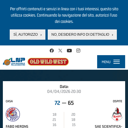
Per offrirti contenuti e servizi in linea con i tuoi interessi, questo sito
utilizza cookies. Continuando la navigazione del sito, autorizzi l’uso
dei cookies.
SÌ, AUTORIZZO
NO, DESIDERO INFO DI DETTAGLIO
Salta al contenuto principale
MENU
Toggle
navigati
Data:
04/04/2026 20:30
CASA
OSPITE
72
—
65
18
20
21
18
16
15
FABO HERONS
SAE SCIENTIFICA-