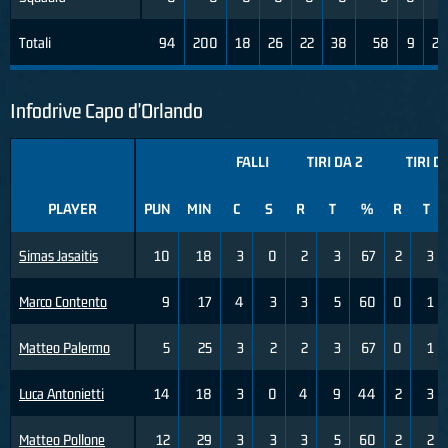
Totali
94
200
18
26
22
38
58
9
21
Infodrive Capo d'Orlando
FALLI
TIRI DA 2
TIRI D
PLAYER
PUN
MIN
C
S
R
T
%
R
T
Simas Jasaitis
10
18
3
0
2
3
67
2
3
Marco Contento
9
17
4
3
3
5
60
0
1
Matteo Palermo
5
25
3
2
2
3
67
0
1
Luca Antonietti
14
18
3
0
4
9
44
2
3
Matteo Pollone
12
29
3
3
3
5
60
2
2