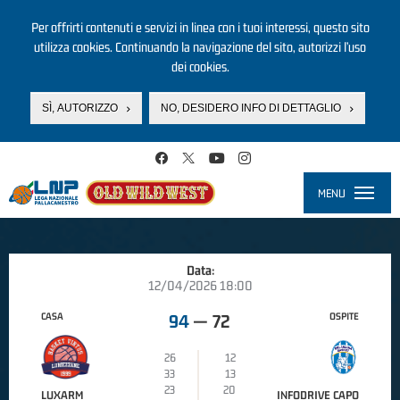
Per offrirti contenuti e servizi in linea con i tuoi interessi, questo sito
utilizza cookies. Continuando la navigazione del sito, autorizzi l’uso
dei cookies.
SÌ, AUTORIZZO
NO, DESIDERO INFO DI DETTAGLIO
Salta al contenuto principale
MENU
Toggle
navigati
Data:
12/04/2026 18:00
CASA
OSPITE
94
—
72
26
12
33
13
23
20
LUXARM
INFODRIVE CAPO