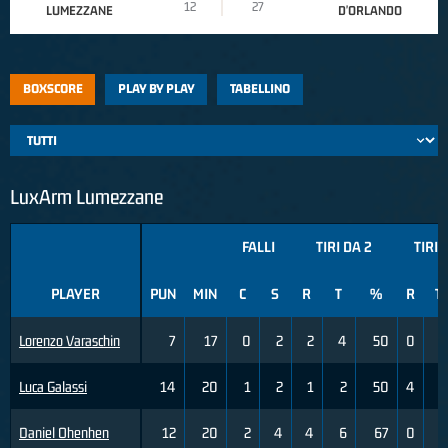
12
27
LUMEZZANE
D'ORLANDO
BOXSCORE
PLAY BY PLAY
TABELLINO
LuxArm Lumezzane
FALLI
TIRI DA 2
TIRI 
PLAYER
PUN
MIN
C
S
R
T
%
R
T
Lorenzo Varaschin
7
17
0
2
2
4
50
0
0
Luca Galassi
14
20
1
2
1
2
50
4
6
Daniel Ohenhen
12
20
2
4
4
6
67
0
0