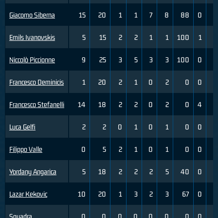
Giacomo Siberna
15
20
1
1
7
8
88
0
1
Emils Ivanovskis
5
15
2
2
1
1
100
1
3
Niccolò Piccionne
9
25
3
5
3
3
100
0
2
Francesco Deminicis
1
20
2
1
0
2
0
0
1
Francesco Stefanelli
14
18
2
2
0
2
0
4
6
Luca Gelfi
2
2
0
1
0
1
0
0
0
Filippo Valle
0
5
2
1
0
1
0
0
1
Yordany Angarica
5
18
2
2
2
5
40
0
1
Lazar Kekovic
10
20
1
3
2
3
67
0
0
Squadra
0
0
0
0
0
0
0
0
0