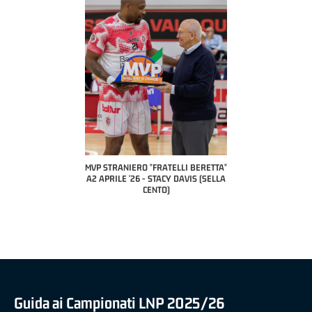
COACH O
A2 A
PILL
P STRANIERO "FRATELLI BERETTA"
MVP "FRATELLI BERETTA" SAMUEL
 APRILE '26 - STACY DAVIS (SELLA
DILAS B NAZIONALE APRILE '26 -
CENTO)
MARCO RESTELLI (TAV TREVIGLIO
BRIANZA BASKET)
Guida ai Campionati LNP 2025/26