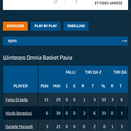
17
7
ET FIDES VARESE
BOXSCORE
PLAY BY PLAY
TABELLINO
Winterass Omnia Basket Pavia
FALLI
TIRI DA 2
TIRI DA 3
PLAYER
PUN
MIN
C
S
R
T
%
R
T
Fabio Di bella
13
29
0
0
1
3
33
3
6
5
Nicolò Benedusi
6
39
0
0
2
6
33
0
1
Daniele Manuelli
3
21
0
0
0
2
0
1
3
3