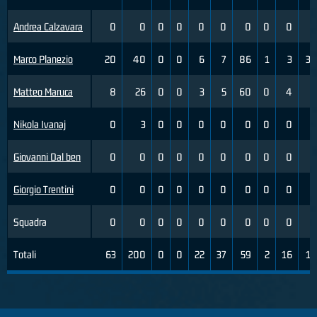
Andrea Calzavara
0
0
0
0
0
0
0
0
0
0
Marco Planezio
20
40
0
0
6
7
86
1
3
33
Matteo Maruca
8
26
0
0
3
5
60
0
4
0
Nikola Ivanaj
0
3
0
0
0
0
0
0
0
0
Giovanni Dal ben
0
0
0
0
0
0
0
0
0
0
Giorgio Trentini
0
0
0
0
0
0
0
0
0
0
Squadra
0
0
0
0
0
0
0
0
0
0
Totali
63
200
0
0
22
37
59
2
16
13