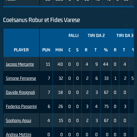
Coelsanus Robur et Fides Varese
FALLI
TIRI DA 2
TIRI DA 3
PLAYER
PUN
MIN
C
S
R
T
%
R
T
%
Jacopo Mercante
11
40
0
0
4
9
44
0
4
0
Simone Ferrarese
7
32
0
0
2
6
33
1
2
50
Davide Rosignoli
7
18
0
0
2
3
67
0
0
0
Federico Passerini
6
26
0
0
3
4
75
0
3
0
Sophony Assui
4
15
0
0
2
3
67
0
0
0
Andrea Mottini
0
0
0
0
0
0
0
0
0
0