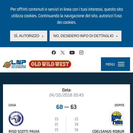
Per offrirti contenuti e servizi in linea con i tuoi interessi, questo sito
utilizza cookies. Continuando la navigazione del sito, autorizzi l’uso
dei cookies.
SÌ, AUTORIZZO
NO, DESIDERO INFO DI DETTAGLIO
Salta al contenuto principale
MENU
Toggle
navigati
Data:
24/10/2018 20:45
CASA
OSPITE
68
—
63
15
21
21
19
15
16
RISO SCOTTI PAVIA
COELSANUS ROBUR