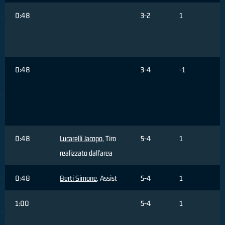
0:48
3-2
1
0:48
3-4
-1
0:48
Lucarelli Jacopo
, Tiro
5-4
1
realizzato dall'area
0:48
Berti Simone
, Assist
5-4
1
1:00
5-4
1