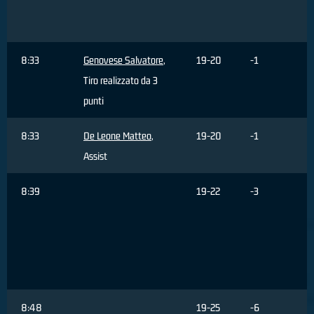
8:33
Genovese Salvatore
,
19-20
-1
Tiro realizzato da 3
punti
8:33
De Leone Matteo
,
19-20
-1
Assist
8:39
19-22
-3
8:48
19-25
-6