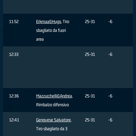
11:52
Erkmaa&Hugo
, Tiro
25-31
-6
sbagliato da fuori
area
12:33
25-31
-6
12:36
Mazzucchelli&Andrea
,
25-31
-6
Rimbalzo difensivo
12:41
Genovese Salvatore
,
25-31
-6
Tiro sbagliato da 3