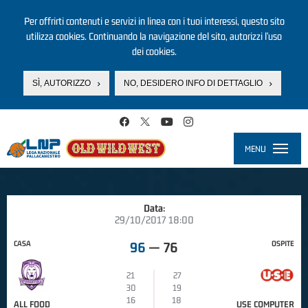
Per offrirti contenuti e servizi in linea con i tuoi interessi, questo sito
utilizza cookies. Continuando la navigazione del sito, autorizzi l’uso
dei cookies.
SÌ, AUTORIZZO
NO, DESIDERO INFO DI DETTAGLIO
Salta al contenuto principale
MENU
Toggle
navigati
Data:
29/10/2017 18:00
CASA
OSPITE
96
—
76
21
27
30
19
16
18
ALL FOOD
USE COMPUTER