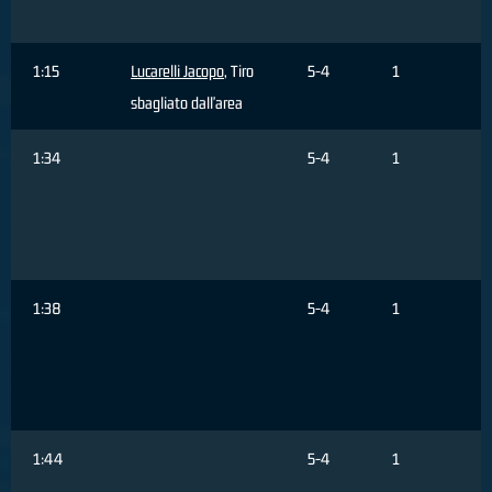
1:15
Lucarelli Jacopo
, Tiro
5-4
1
sbagliato dall'area
1:34
5-4
1
1:38
5-4
1
1:44
5-4
1