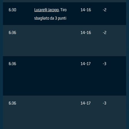
6:30
Lucarelli Jacopo
, Tiro
14-16
-2
sbagliato da 3 punti
6:36
14-16
-2
6:36
14-17
-3
6:36
14-17
-3