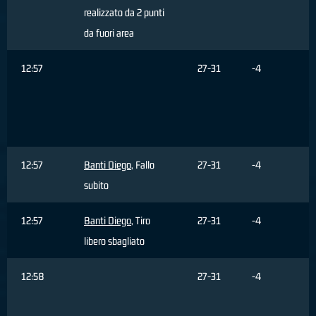
realizzato da 2 punti
da fuori area
12:57
27-31
-4
12:57
Banti Diego
, Fallo
27-31
-4
subito
12:57
Banti Diego
, Tiro
27-31
-4
libero sbagliato
12:58
27-31
-4