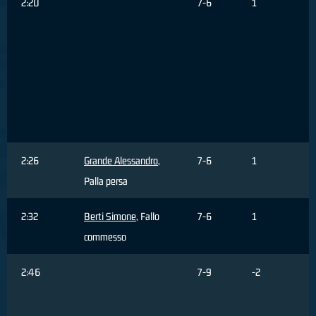
2:20
7-6
1
2:26
Grande Alessandro
,
7-6
1
Palla persa
2:32
Berti Simone
, Fallo
7-6
1
commesso
2:46
7-9
-2