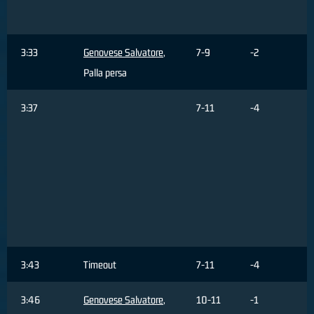
3:33
Genovese Salvatore
,
7-9
-2
Palla persa
3:37
7-11
-4
3:43
Timeout
7-11
-4
3:46
Genovese Salvatore
,
10-11
-1