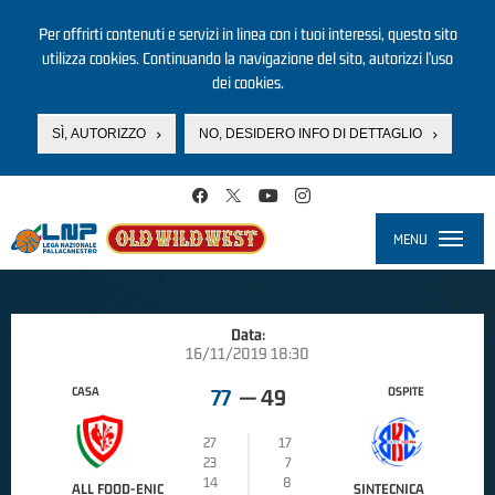
Per offrirti contenuti e servizi in linea con i tuoi interessi, questo sito
utilizza cookies. Continuando la navigazione del sito, autorizzi l’uso
dei cookies.
SÌ, AUTORIZZO
NO, DESIDERO INFO DI DETTAGLIO
Salta al contenuto principale
MENU
Toggle
navigati
Data:
16/11/2019 18:30
CASA
OSPITE
77
—
49
27
17
23
7
14
8
ALL FOOD-ENIC
SINTECNICA