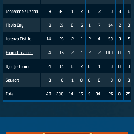
Leonardo Salvadori
9
34
1
2
0
2
0
3
6
Flavio Gay
9
27
0
5
1
7
14
2
8
Lorenzo Pistillo
14
23
2
1
2
4
50
3
5
Enrico Trassinelli
4
15
2
1
2
2
100
0
1
Djordje Tomcic
4
11
0
2
0
1
0
0
0
Squadra
0
0
1
0
0
0
0
0
0
Totali
49
200
14
15
9
34
26
8
25