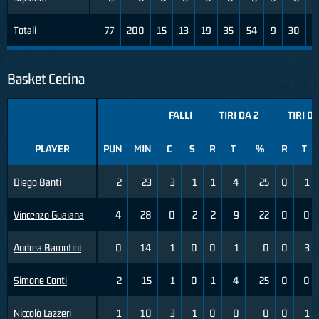
Totali
77
200
15
13
19
35
54
9
30
Basket Cecina
FALLI
TIRI DA 2
TIRI DA
PLAYER
PUN
MIN
C
S
R
T
%
R
T
Diego Banti
2
23
3
1
1
4
25
0
1
Vincenzo Guaiana
4
28
0
2
2
9
22
0
0
Andrea Barontini
0
14
1
0
0
1
0
0
3
Simone Conti
2
15
1
0
1
4
25
0
0
Niccolò Lazzeri
1
10
3
1
0
0
0
0
1