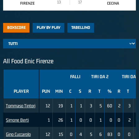
13
17
FIRENZE
CECINA
BOXSCORE
PLAY BY PLAY
TABELLINO
All Food Enic Firenze
FALLI
TIRI DA 2
TIRI DA 
PLAYER
PUN
MIN
C
S
R
T
%
R
T
Tommaso Tintori
12
19
1
1
3
5
60
2
3
Simone Berti
1
26
1
0
0
1
0
0
2
Gino Cuccarolo
12
15
0
4
5
6
83
0
0