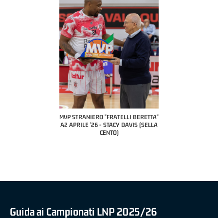
COACH OF THE MONTH
A2 APRILE '26 
PILLASTRINI (UE
CIVIDAL
O "FRATELLI BERETTA"
MVP "FRATELLI BERETTA" SAMUEL
 - STACY DAVIS (SELLA
DILAS B NAZIONALE APRILE '26 -
CENTO)
MARCO RESTELLI (TAV TREVIGLIO
BRIANZA BASKET)
Guida ai Campionati LNP 2025/26