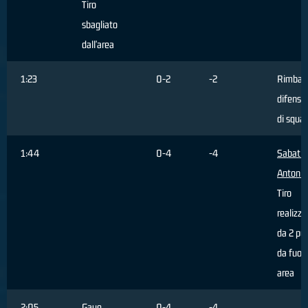
Tiro
sbagliato
dall'area
1:23
0-2
-2
Rimbal
difensi
di squa
1:44
0-4
-4
Sabatin
Antonin
Tiro
realizza
da 2 pun
da fuori
area
2:05
Gaye
0-4
-4