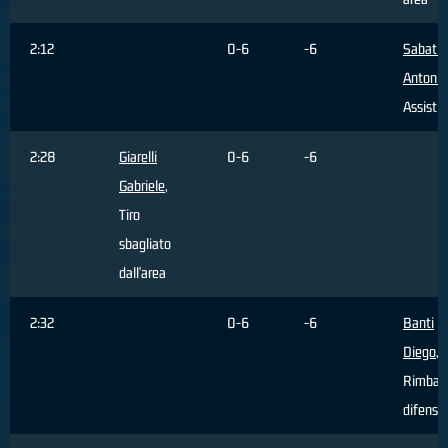
2:12
0-6
-6
Sabatin
Antonin
Assist
2:28
Giarelli
0-6
-6
Gabriele
,
Tiro
sbagliato
dall'area
2:32
0-6
-6
Banti
Diego
,
Rimbal
difensi