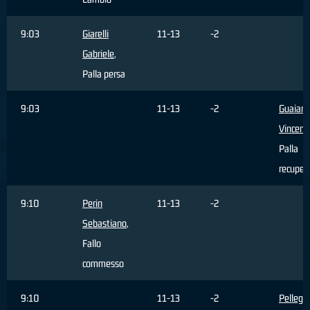
9:03
Giarelli
11-13
-2
Gabriele
,
Palla persa
9:03
11-13
-2
Guaian
Vincenz
Palla
recuper
9:10
Perin
11-13
-2
Sebastiano
,
Fallo
commesso
9:10
11-13
-2
Pellegri