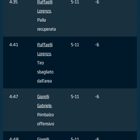
4:35
Raffaelli
5-11
-6
Lorenzo
,
Palla
recuperata
4:41
Raffaelli
5-11
-6
Lorenzo
,
Tiro
sbagliato
dall'area
4:47
Giarelli
5-11
-6
Gabriele
,
Rimbalzo
offensivo
4:48
Giarelli
5-11
-6