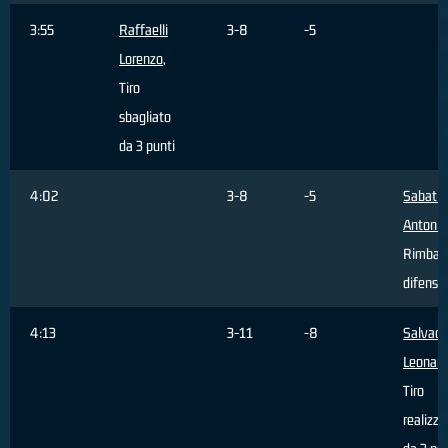
3:55
Raffaelli
3-8
-5
Lorenzo
,
Tiro
sbagliato
da 3 punti
4:02
3-8
-5
Sabatin
Antonin
Rimbal
difensi
4:13
3-11
-8
Salvado
Leonar
Tiro
realizza