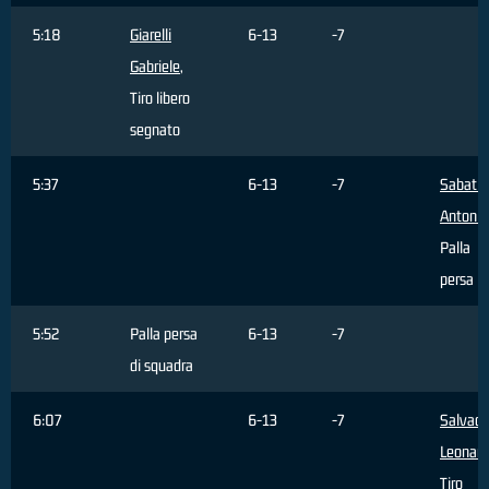
5:18
Giarelli
6-13
-7
Gabriele
,
Tiro libero
segnato
5:37
6-13
-7
Sabatin
Antonin
Palla
persa
5:52
Palla persa
6-13
-7
di squadra
6:07
6-13
-7
Salvado
Leonar
Tiro