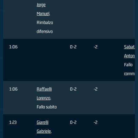
Jorge
Manuel
,
Rimbalzo
difensivo
1:06
0-2
-2
Sabatin
Antonin
Fallo
commes
1:06
Raffaelli
0-2
-2
Lorenzo
,
Fallo subito
1:23
Giarelli
0-2
-2
Gabriele
,