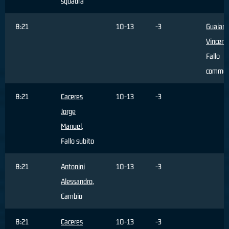
squadra
8:21
10-13
-3
Guaian
Vincenz
Fallo
commes
8:21
Caceres
10-13
-3
Jorge
Manuel
,
Fallo subito
8:21
Antonini
10-13
-3
Alessandro
,
Cambio
8:21
Caceres
10-13
-3