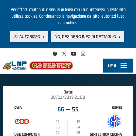
Per offrirti contenuti e servizi in linea con i tuoi interessi, questo sito
utilizza cookies. Continuando la navigazione del sito, autorizzi l’uso
dei cookies.
SÌ, AUTORIZZO
NO, DESIDERO INFO DI DETTAGLIO
Salta al contenuto principale
MENU
Toggle
navigati
Data:
30/11/2019 21:00
CASA
OSPITE
66
—
55
11
15
15
14
17
19
USE COMPUTER
SINTECNICA CECINA