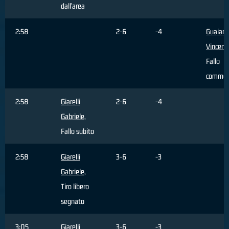
dall'area
2:58
2-6
-4
Guaian
Vincenz
Fallo
commes
2:58
Giarelli
2-6
-4
Gabriele
,
Fallo subito
2:58
Giarelli
3-6
-3
Gabriele
,
Tiro libero
segnato
3:05
Giarelli
3-6
-3