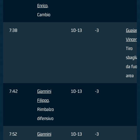
Enrico
,
Cambio
7:38
10-13
-3
Guaian
Vincenz
Tiro
sbaglia
da fuori
area
7:42
Giannini
10-13
-3
Filippo
,
Rimbalzo
difensivo
7:52
Giannini
10-13
-3