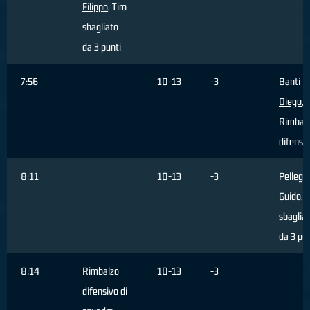
Filippo
, Tiro
sbagliato
da 3 punti
7:56
10-13
-3
Banti
Diego
,
Rimbal
difensi
8:11
10-13
-3
Pellegri
Guido
, 
sbaglia
da 3 pun
8:14
Rimbalzo
10-13
-3
difensivo di