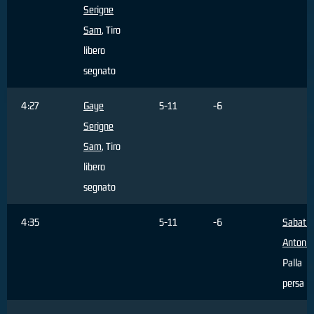
Serigne
Sam
, Tiro
libero
segnato
4:27
Gaye
5-11
-6
Serigne
Sam
, Tiro
libero
segnato
4:35
5-11
-6
Sabatin
Antonin
Palla
persa