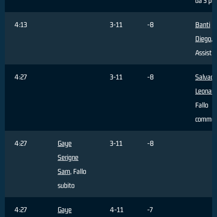
da 3 pun
4:13
3-11
-8
Banti
Diego
,
Assist
4:27
3-11
-8
Salvado
Leonar
Fallo
commes
4:27
Gaye
3-11
-8
Serigne
Sam
, Fallo
subito
4:27
Gaye
4-11
-7