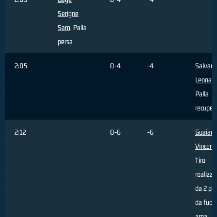
Serigne
Sam
, Palla
persa
2:05
0-4
-4
Salvado
Leonar
Palla
recuper
2:12
0-6
-6
Guaian
Vincenz
Tiro
realizza
da 2 pun
da fuori
area