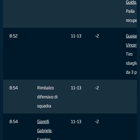
Guido
,
Palla
recuper
8:52
11-13
-2
Guaian
Vincenz
Tiro
sbaglia
da 3 pun
8:54
Rimbalzo
11-13
-2
difensivo di
squadra
8:54
Giarelli
11-13
-2
Gabriele
,
Cambio