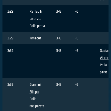
3:29
Raffaelli
3-8
-5
Lorenzo
,
Palla persa
3:29
Timeout
3-8
-5
3:39
3-8
-5
Guaian
Vincenz
Palla
persa
3:39
Giannini
3-8
-5
Filippo
,
Palla
recuperata