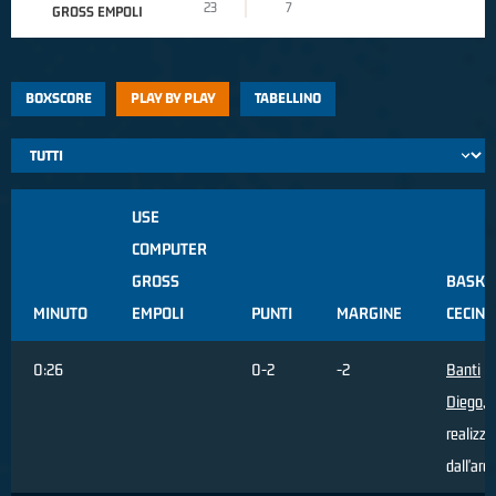
23
7
GROSS EMPOLI
BOXSCORE
PLAY BY PLAY
TABELLINO
USE
COMPUTER
GROSS
BASKE
MINUTO
EMPOLI
PUNTI
MARGINE
CECINA
0:26
0-2
-2
Banti
Diego
, 
realizza
dall'are