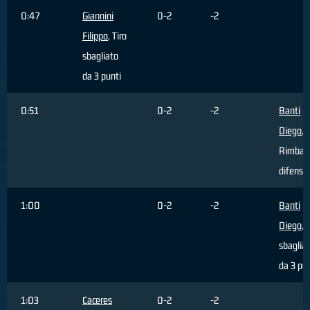
0:47
Giannini
0-2
-2
Filippo
, Tiro
sbagliato
da 3 punti
0:51
0-2
-2
Banti
Diego
,
Rimbal
difensi
1:00
0-2
-2
Banti
Diego
, 
sbaglia
da 3 pun
1:03
Caceres
0-2
-2