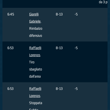
da 3 pun
6:45
Giarelli
8-13
-5
Gabriele
,
Rimbalzo
difensivo
6:53
Raffaelli
8-13
-5
Lorenzo
,
Tiro
sbagliato
dall'area
6:53
Raffaelli
8-13
-5
Lorenzo
,
Stoppata
Subita