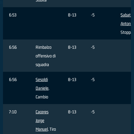
6:53
8-13
-5
Sabatin
Antonin
Stoppa
6:56
Rimbalzo
8-13
-5
offensivo di
squadra
6:56
Sesoldi
8-13
-5
Daniele
,
Cambio
7:10
Caceres
8-13
-5
Jorge
Manuel
, Tiro