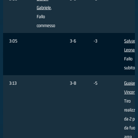
Gabriele
,
Fallo
commesso
3:05
3-6
-3
Salvado
Leonar
Fallo
subito
3:13
3-8
-5
Guaian
Vincenz
Tiro
realizza
da 2 pun
da fuori
area