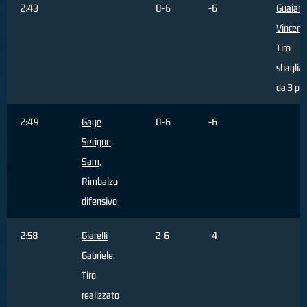
2:43
0-6
-6
Guaian
Vincenz
Tiro
sbaglia
da 3 pun
2:49
Gaye
0-6
-6
Serigne
Sam
,
Rimbalzo
difensivo
2:58
Giarelli
2-6
-4
Gabriele
,
Tiro
realizzato