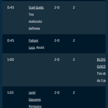
0:45
Scali Guido
,
2-0
2
Tiro
realizzato
dall'area
0:45
Falconi
2-0
2
Luca
, Assist
1:00
2-0
2
BLOISE
GIACO
Tiro sba
da 3 pun
1:03
Lenti
2-0
2
Giovanni
,
Rimbalzo