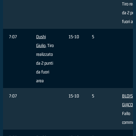
Tiro rea
da 2 pun
fuori ar
7:07
Dushi
15-10
5
Giulio
, Tiro
realizzato
da 2 punti
da fuori
area
7:07
15-10
5
BLOISE
GIACO
Fallo
commes