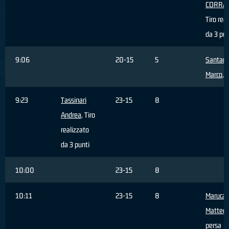
CORRA
Tiro rea
da 3 pun
9:06
20-15
5
Santam
Marco
, 
9:23
Tassinari
23-15
8
Andrea
, Tiro
realizzato
da 3 punti
10:00
23-15
8
10:11
23-15
8
Maruca
Matteo
,
persa