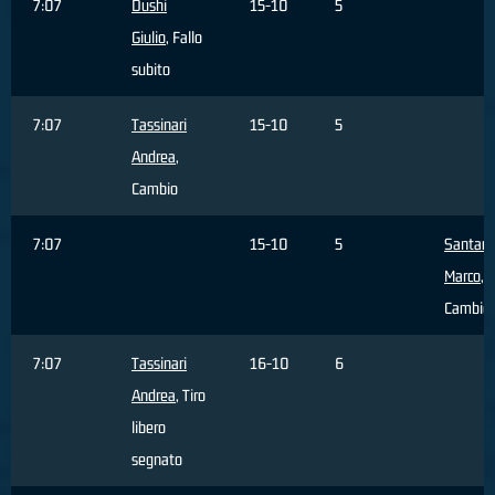
7:07
Dushi
15-10
5
Giulio
, Fallo
subito
7:07
Tassinari
15-10
5
Andrea
,
Cambio
7:07
15-10
5
Santam
Marco
,
Cambio
7:07
Tassinari
16-10
6
Andrea
, Tiro
libero
segnato