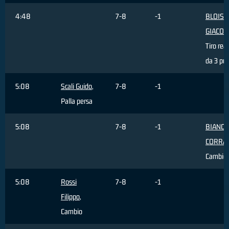
4:48
7-8
-1
BLOISE
GIACO
Tiro rea
da 3 pun
5:08
Scali Guido
,
7-8
-1
Palla persa
5:08
7-8
-1
BIANCO
CORRA
Cambio
5:08
Rossi
7-8
-1
Filippo
,
Cambio