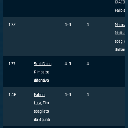
GIACO
Fallo su
1:32
4-0
4
Maruca
Matteo
,
sbaglia
dall'are
1:37
Scali Guido
,
4-0
4
Rimbalzo
difensivo
1:46
Falconi
4-0
4
Luca
, Tiro
sbagliato
da 3 punti