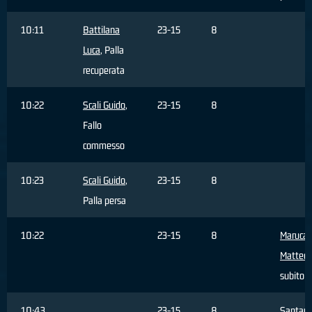
10:11
Battilana
23-15
8
Luca
, Palla
recuperata
10:22
Scali Guido
,
23-15
8
Fallo
commesso
10:23
Scali Guido
,
23-15
8
Palla persa
10:22
23-15
8
Maruca
Matteo
,
subito
10:43
23-15
8
Santam