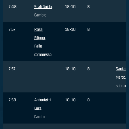
7:48
Scali Guido
,
18-10
8
Cambio
7:57
Rossi
18-10
8
Filippo
,
Fallo
commesso
7:57
18-10
8
Santam
Marco
, 
subito
7:58
Antonietti
18-10
8
Luca
,
Cambio