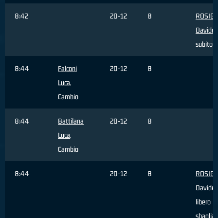
8:42
20-12
8
ROSIGN
Davide
,
subito
8:44
Falconi
20-12
8
Luca
,
Cambio
8:44
Battilana
20-12
8
Luca
,
Cambio
8:44
20-12
8
ROSIGN
Davide
,
libero
sbaglia