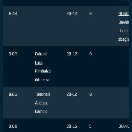
8:44
20-12
8
ROSIGN
Davide
,
libero
sbaglia
9:02
Falconi
20-12
8
Luca
,
Rimbalzo
difensivo
9:05
Tassinari
20-12
8
Andrea
,
Cambio
9:06
20-15
5
BIANCO