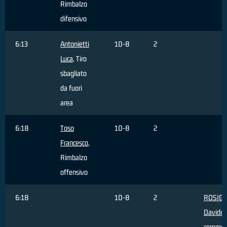
Rimbalzo
difensivo
6:13
Antonietti
10-8
2
Luca
, Tiro
sbagliato
da fuori
area
6:18
Toso
10-8
2
Francesco
,
Rimbalzo
offensivo
6:18
10-8
2
ROSIGN
Davide
,
commes