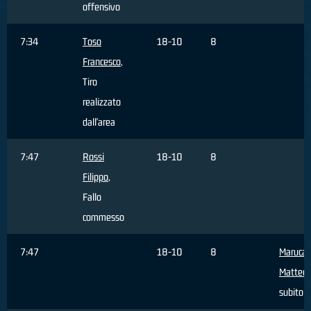
offensivo
7:34
Toso
18-10
8
Francesco
,
Tiro
realizzato
dall'area
7:47
Rossi
18-10
8
Filippo
,
Fallo
commesso
7:47
18-10
8
Maruca
Matteo
,
subito