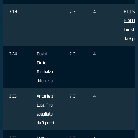
3:18
7-3
4
BLOISE
GIACO
Tiro sba
da 3 pun
3:24
Dushi
7-3
4
Giulio
,
Rimbalzo
difensivo
3:33
Antonietti
7-3
4
Luca
, Tiro
sbagliato
da 3 punti