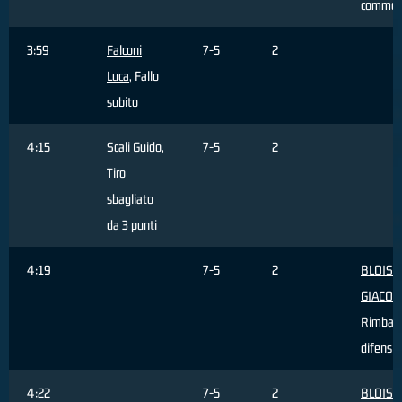
commes
3:59
Falconi
7-5
2
Luca
, Fallo
subito
4:15
Scali Guido
,
7-5
2
Tiro
sbagliato
da 3 punti
4:19
7-5
2
BLOISE
GIACO
Rimbal
difensi
4:22
7-5
2
BLOISE