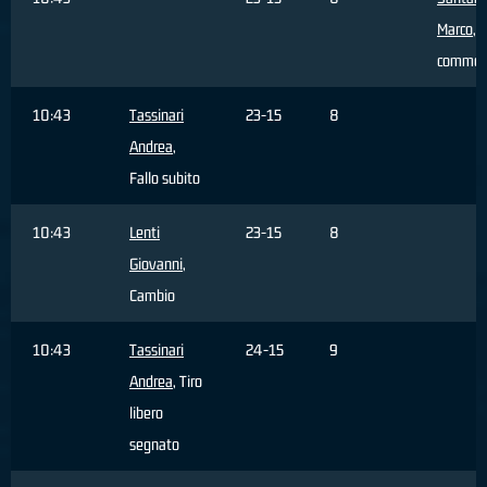
Marco
, 
commes
10:43
Tassinari
23-15
8
Andrea
,
Fallo subito
10:43
Lenti
23-15
8
Giovanni
,
Cambio
10:43
Tassinari
24-15
9
Andrea
, Tiro
libero
segnato