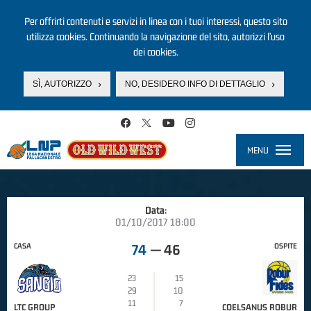
Per offrirti contenuti e servizi in linea con i tuoi interessi, questo sito
utilizza cookies. Continuando la navigazione del sito, autorizzi l’uso
dei cookies.
SÌ, AUTORIZZO
NO, DESIDERO INFO DI DETTAGLIO
Salta al contenuto principale
MENU
Toggle
navigati
Data:
01/10/2017 18:00
CASA
OSPITE
74
—
46
23
15
29
10
11
7
LTC GROUP
COELSANUS ROBUR