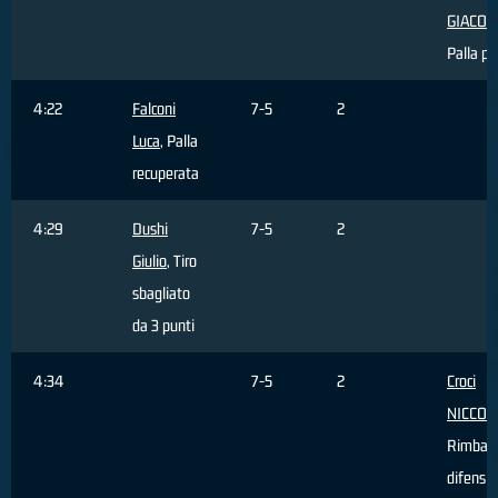
GIACO
Palla pe
4:22
Falconi
7-5
2
Luca
, Palla
recuperata
4:29
Dushi
7-5
2
Giulio
, Tiro
sbagliato
da 3 punti
4:34
7-5
2
Croci
NICCOL
Rimbal
difensi