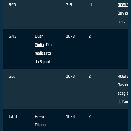
5:29
7-8
-1
ROSIGN
Davide
,
persa
5:42
Dushi
10-8
2
Giulio
, Tiro
realizzato
da 3 punti
5:57
10-8
2
ROSIGN
Davide
,
sbaglia
dall'are
6:00
Rossi
10-8
2
Filippo
,