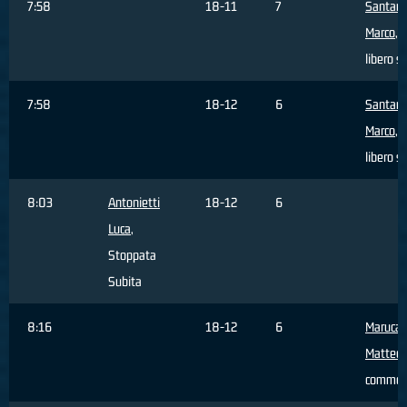
7:58
18-11
7
Santam
Marco
, 
libero s
7:58
18-12
6
Santam
Marco
, 
libero s
8:03
Antonietti
18-12
6
Luca
,
Stoppata
Subita
8:16
18-12
6
Maruca
Matteo
,
commes