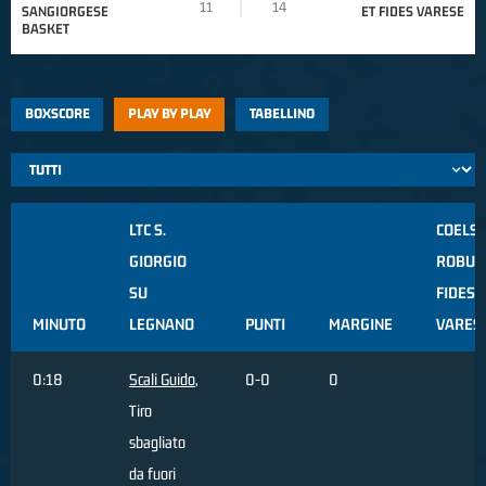
11
14
SANGIORGESE
ET FIDES VARESE
BASKET
BOXSCORE
PLAY BY PLAY
TABELLINO
LTC S.
COELS
GIORGIO
ROBUR
SU
FIDES
MINUTO
LEGNANO
PUNTI
MARGINE
VARES
0:18
Scali Guido
,
0-0
0
Tiro
sbagliato
da fuori