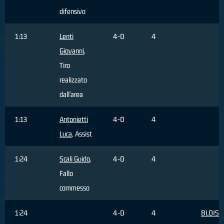
difensivo
1:13
Lenti
4-0
4
Giovanni
,
Tiro
realizzato
dall'area
1:13
Antonietti
4-0
4
Luca
, Assist
1:24
Scali Guido
,
4-0
4
Fallo
commesso
1:24
4-0
4
BLOISE