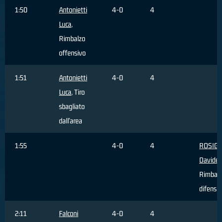
1:50
Antonietti
4-0
4
Luca
,
Rimbalzo
offensivo
1:51
Antonietti
4-0
4
Luca
, Tiro
sbagliato
dall'area
1:55
4-0
4
ROSIGN
Davide
,
Rimbal
difensi
2:11
Falconi
4-0
4