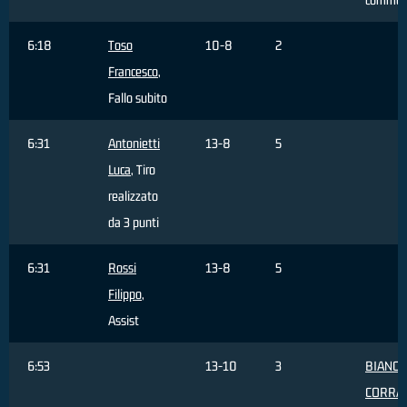
6:18
Toso
10-8
2
Francesco
,
Fallo subito
6:31
Antonietti
13-8
5
Luca
, Tiro
realizzato
da 3 punti
6:31
Rossi
13-8
5
Filippo
,
Assist
6:53
13-10
3
BIANCO
CORRA