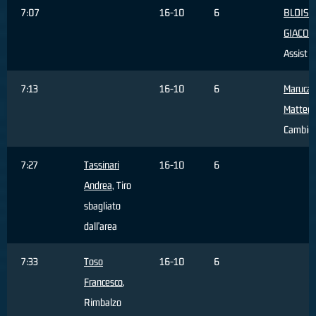
7:07
16-10
6
BLOISE
GIACO
Assist
7:13
16-10
6
Maruca
Matteo
,
Cambio
7:27
Tassinari
16-10
6
Andrea
, Tiro
sbagliato
dall'area
7:33
Toso
16-10
6
Francesco
,
Rimbalzo