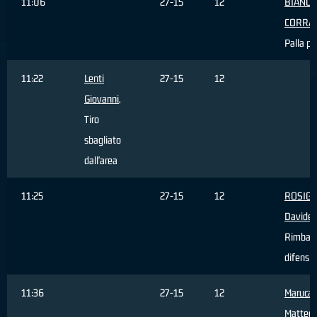
11:06
27-15
12
BIANCO
CORRA
Palla pe
11:22
Lenti
27-15
12
Giovanni
,
Tiro
sbagliato
dall'area
11:25
27-15
12
ROSIGN
Davide
,
Rimbal
difensi
11:36
27-15
12
Maruca
Matteo
,