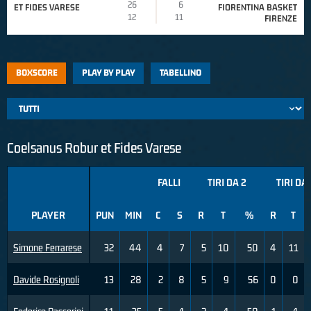
26
6
ET FIDES VARESE
FIORENTINA BASKET
12
11
FIRENZE
BOXSCORE
PLAY BY PLAY
TABELLINO
Coelsanus Robur et Fides Varese
FALLI
TIRI DA 2
TIRI DA 
PLAYER
PUN
MIN
C
S
R
T
%
R
T
Simone Ferrarese
32
44
4
7
5
10
50
4
11
Davide Rosignoli
13
28
2
8
5
9
56
0
0