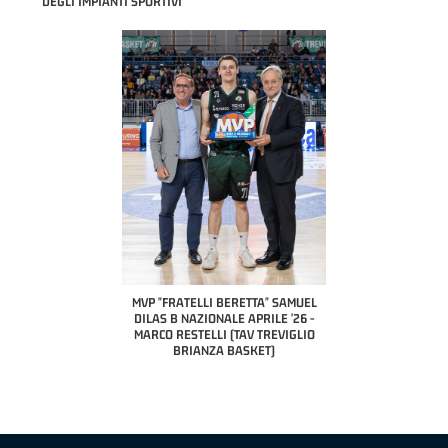
DEGLI IMPIANTI SPORTIVI
COACH OF THE MONTH
A2 APRILE '26 
PILLASTRINI (UE
CIVIDAL
O "FRATELLI BERETTA"
MVP "FRATELLI BERETTA" SAMUEL
 - STACY DAVIS (SELLA
DILAS B NAZIONALE APRILE '26 -
CENTO)
MARCO RESTELLI (TAV TREVIGLIO
BRIANZA BASKET)