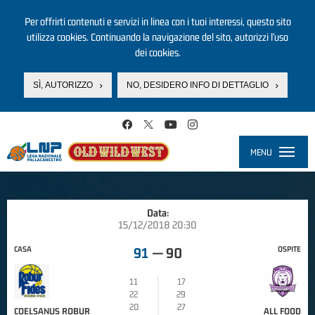
Per offrirti contenuti e servizi in linea con i tuoi interessi, questo sito
utilizza cookies. Continuando la navigazione del sito, autorizzi l’uso
dei cookies.
SÌ, AUTORIZZO
NO, DESIDERO INFO DI DETTAGLIO
Salta al contenuto principale
MENU
Toggle
navigati
Data:
15/12/2018 20:30
CASA
OSPITE
91
—
90
11
17
22
29
20
27
COELSANUS ROBUR
ALL FOOD