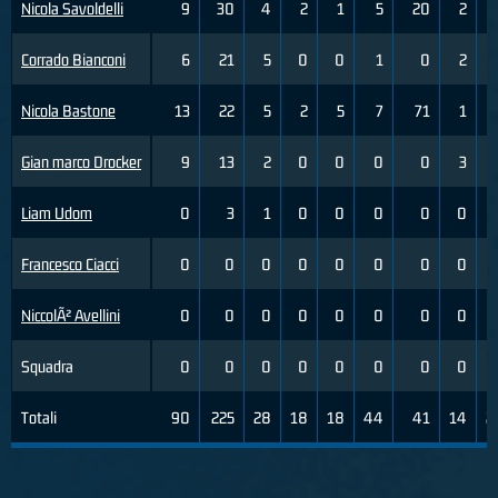
Nicola Savoldelli
9
30
4
2
1
5
20
2
Corrado Bianconi
6
21
5
0
0
1
0
2
Nicola Bastone
13
22
5
2
5
7
71
1
Gian marco Drocker
9
13
2
0
0
0
0
3
Liam Udom
0
3
1
0
0
0
0
0
Francesco Ciacci
0
0
0
0
0
0
0
0
NiccolÃ² Avellini
0
0
0
0
0
0
0
0
Squadra
0
0
0
0
0
0
0
0
Totali
90
225
28
18
18
44
41
14
2