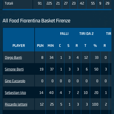
Totali
91
225
21
27
23
42
55
9
29
All Food Fiorentina Basket Firenze
FALLI
TIRI DA 2
TIRI
PLAYER
PUN
MIN
C
S
R
T
%
R
T
Diego Banti
8
34
1
3
4
12
33
0
Simone Berti
19
37
1
3
3
6
50
3
Gino Cuccarolo
0
0
0
0
0
0
0
0
Sebastian Vico
14
40
4
7
2
10
20
1
Riccardo Iattoni
12
25
5
1
3
3
100
2