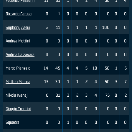
Federico Passerini
11
35
5
4
2
4
50
1
4
Riccardo Caruso
0
1
0
0
0
0
0
0
0
Sophony Assui
2
11
1
1
1
1
100
0
0
Andrea Mottini
0
0
0
0
0
0
0
0
0
Andrea Calzavara
0
0
0
0
0
0
0
0
0
Marco Planezio
14
45
4
4
5
10
50
1
5
Matteo Maruca
13
30
1
1
2
4
50
3
7
Nikola Ivanaj
6
31
3
2
3
4
75
0
2
Giorgio Trentini
0
0
0
0
0
0
0
0
0
Squadra
0
0
1
0
0
0
0
0
0