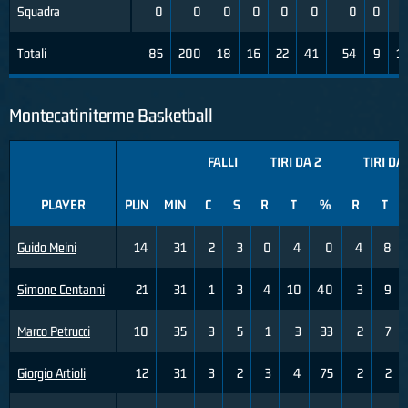
Squadra
0
0
0
0
0
0
0
0
Totali
85
200
18
16
22
41
54
9
1
Montecatiniterme Basketball
FALLI
TIRI DA 2
TIRI DA
PLAYER
PUN
MIN
C
S
R
T
%
R
T
Guido Meini
14
31
2
3
0
4
0
4
8
Simone Centanni
21
31
1
3
4
10
40
3
9
Marco Petrucci
10
35
3
5
1
3
33
2
7
Giorgio Artioli
12
31
3
2
3
4
75
2
2