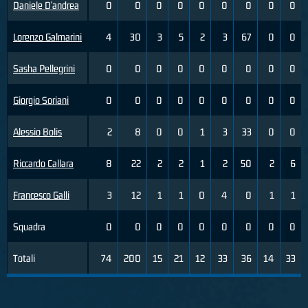
Daniele D'andrea
0
0
0
0
0
0
0
0
0
Lorenzo Galmarini
4
30
3
5
2
3
67
0
0
Sasha Pellegrini
0
0
0
0
0
0
0
0
0
Giorgio Soriani
0
0
0
0
0
0
0
0
0
Alessio Bolis
2
8
0
0
1
3
33
0
0
Riccardo Callara
8
22
2
2
1
2
50
2
6
Francesco Galli
3
12
1
1
0
4
0
1
1
Squadra
0
0
0
0
0
0
0
0
0
Totali
74
200
15
21
12
33
36
14
33