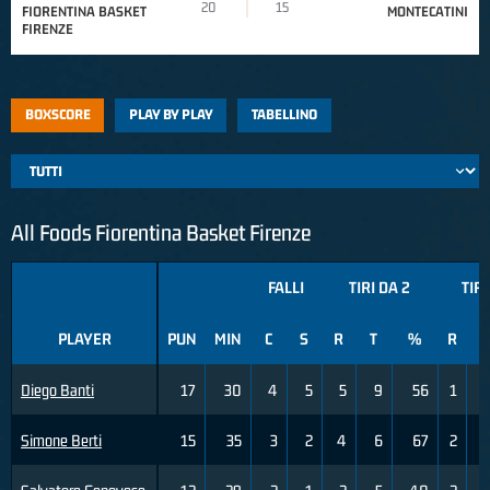
20
15
FIORENTINA BASKET
MONTECATINI
FIRENZE
BOXSCORE
PLAY BY PLAY
TABELLINO
All Foods Fiorentina Basket Firenze
FALLI
TIRI DA 2
TIRI
PLAYER
PUN
MIN
C
S
R
T
%
R
T
Diego Banti
17
30
4
5
5
9
56
1
Simone Berti
15
35
3
2
4
6
67
2