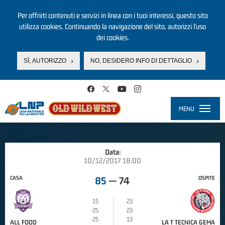
Per offrirti contenuti e servizi in linea con i tuoi interessi, questo sito
utilizza cookies. Continuando la navigazione del sito, autorizzi l’uso
dei cookies.
SÌ, AUTORIZZO
NO, DESIDERO INFO DI DETTAGLIO
Salta al contenuto principale
MENU
Toggle
navigati
Data:
10/12/2017 18:00
CASA
OSPITE
85
—
74
15
23
25
23
25
13
ALL FOOD
LA T TECNICA GEMA