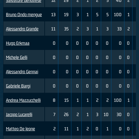
Salvatore Genovese
12
29
2
1
2
5
40
2
Bruno Ondo mengue
13
19
3
1
5
5
100
1
Alessandro Grande
11
35
2
3
1
3
33
2
Hugo Erkmaa
0
0
0
0
0
0
0
0
Michele Gelli
0
0
0
0
0
0
0
0
Alessandro Gennai
0
0
0
0
0
0
0
0
Gabriele Bargi
0
0
0
0
0
0
0
0
Andrea Mazzucchelli
8
15
1
1
2
2
100
1
Jacopo Lucarelli
7
26
2
1
3
10
30
0
Matteo De leone
2
11
1
2
0
1
0
0