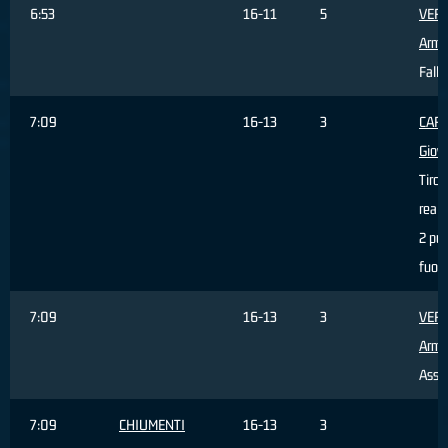
6:53
16-11
5
VER
Arm
Fallo
7:09
16-13
3
CAR
Giov
Tiro
reali
2 pun
fuori
7:09
16-13
3
VER
Arm
Assis
7:09
CHIUMENTI
16-13
3