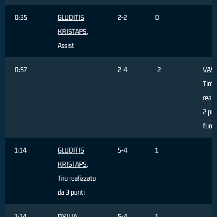
0:35
GLUDITIS
2-2
0
KRISTAPS
,
Assist
0:57
2-4
-2
VAŠL
Tiro
reali
2 pun
fuori
1:14
GLUDITIS
5-4
1
KRISTAPS
,
Tiro realizzato
da 3 punti
1:14
OXILIA
5-4
1