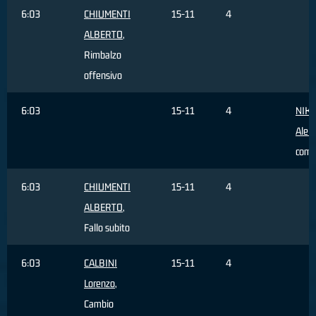
6:03
CHIUMENTI
15-11
4
ALBERTO
,
Rimbalzo
offensivo
6:03
15-11
4
NIKO
Alek
com
6:03
CHIUMENTI
15-11
4
ALBERTO
,
Fallo subito
6:03
CALBINI
15-11
4
Lorenzo
,
Cambio