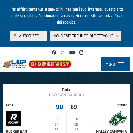
Per offrirti contenuti e servizi in linea con i tuoi interessi, questo sito
utilizza cookies. Continuando la navigazione del sito, autorizzi l’uso
dei cookies.
SÌ, AUTORIZZO
NO, DESIDERO INFO DI DETTAGLIO
Salta al contenuto principale
MENU
Toggle
navigati
Data:
05/05/2024 18:00
CASA
OSPITE
90
—
69
26
18
17
20
29
12
RUCKER SAN
HALLEY CAMPANIA