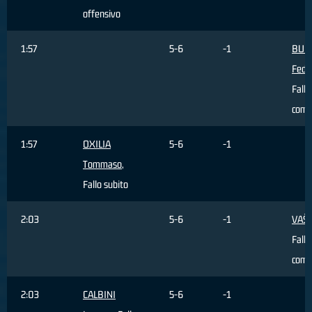
offensivo
1:57
5-6
-1
BUR
Fede
Fallo
com
1:57
OXILIA
5-6
-1
Tommaso
,
Fallo subito
2:03
5-6
-1
VAŠL
Fallo
com
2:03
CALBINI
5-6
-1