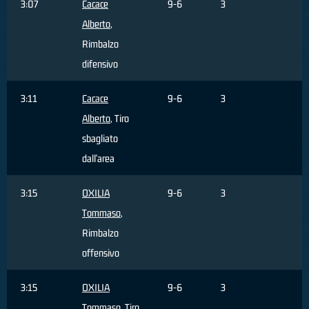
3:07
Cacace
9-6
3
Alberto
,
Rimbalzo
difensivo
3:11
Cacace
9-6
3
Alberto
, Tiro
sbagliato
dall'area
3:15
OXILIA
9-6
3
Tommaso
,
Rimbalzo
offensivo
3:15
OXILIA
9-6
3
Tommaso
, Tiro