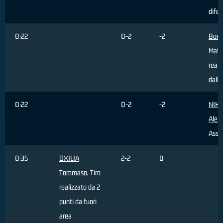
difen
0:22
0-2
-2
Borto
Mati
reali
dall'
0:22
0-2
-2
NIKO
Alek
Assis
0:35
OXILIA
2-2
0
Tommaso
, Tiro
realizzato da 2
punti da fuori
area