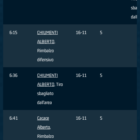
sbagl
dall'
6:15
CHIUMENTI
16-11
5
ALBERTO
,
Rimbalzo
difensivo
6:36
CHIUMENTI
16-11
5
ALBERTO
, Tiro
sbagliato
dall'area
6:41
Cacace
16-11
5
Alberto
,
Rimbalzo