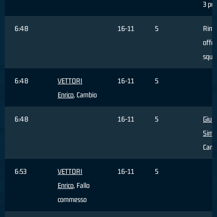
3 pun
6:48
16-11
5
Rimb
offen
squa
6:48
VETTORI
16-11
5
Enrico
, Cambio
6:48
16-11
5
Giun
Simo
Camb
6:53
VETTORI
16-11
5
Enrico
, Fallo
commesso