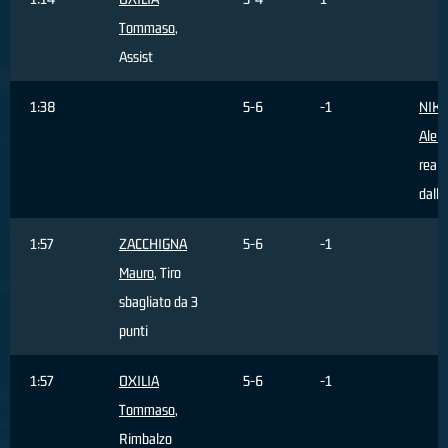
Tommaso
,
Assist
1:38
5-6
-1
NIKO
Alek
reali
dall'
1:57
ZACCHIGNA
5-6
-1
Mauro
, Tiro
sbagliato da 3
punti
1:57
OXILIA
5-6
-1
Tommaso
,
Rimbalzo