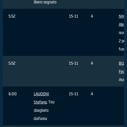
libero segnato
5:52
15-11
4
NIKO
Alek
reali
2 pun
fuori
5:52
15-11
4
BUR
Fede
Assis
6:00
LAUDONI
15-11
4
Stefano
, Tiro
sbagliato
dall'area