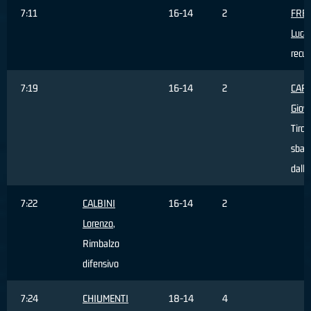
7:11
16-14
2
FRE
Luca
recu
7:19
16-14
2
CAR
Giov
Tiro
sbagl
dall'
7:22
CALBINI
16-14
2
Lorenzo
,
Rimbalzo
difensivo
7:24
CHIUMENTI
18-14
4