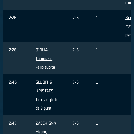
com
2:26
7-6
1
Borto
Mati
pers
2:26
OXILIA
7-6
1
Tommaso
,
Fallo subito
2:45
GLUDITIS
7-6
1
KRISTAPS
,
Tiro sbagliato
da 3 punti
2:47
ZACCHIGNA
7-6
1
Mauro
,