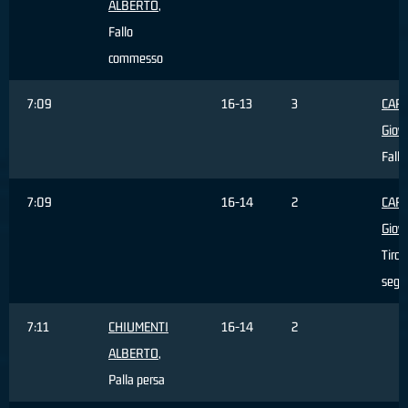
ALBERTO
,
Fallo
commesso
7:09
16-13
3
CAR
Giov
Fallo
7:09
16-14
2
CAR
Giov
Tiro 
segn
7:11
CHIUMENTI
16-14
2
ALBERTO
,
Palla persa