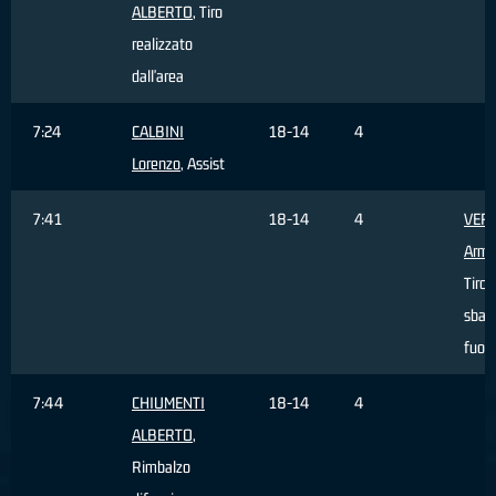
ALBERTO
, Tiro
realizzato
dall'area
7:24
CALBINI
18-14
4
Lorenzo
, Assist
7:41
18-14
4
VER
Arm
Tiro
sbagl
fuori
7:44
CHIUMENTI
18-14
4
ALBERTO
,
Rimbalzo