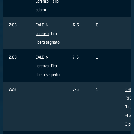
Lorenzo
, Fallo
subito
2:03
CALBINI
6-6
0
Lorenzo
, Tiro
libero segnato
2:03
CALBINI
7-6
1
Lorenzo
, Tiro
libero segnato
2:23
7-6
1
CHIN
RIC
Tiro
sbagl
3 pun