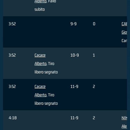
Alberto
, Fallo
subito
3:52
9-9
0
CAR
Giov
Camb
3:52
Cacace
10-9
1
Alberto
, Tiro
libero segnato
3:52
Cacace
11-9
2
Alberto
, Tiro
libero segnato
4:18
11-9
2
NIKO
Alek