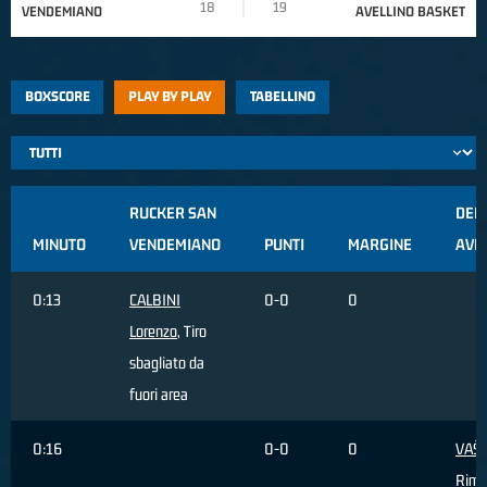
18
19
VENDEMIANO
AVELLINO BASKET
BOXSCORE
PLAY BY PLAY
TABELLINO
RUCKER SAN
DEL 
MINUTO
VENDEMIANO
PUNTI
MARGINE
AVE
0:13
CALBINI
0-0
0
Lorenzo
, Tiro
sbagliato da
fuori area
0:16
0-0
0
VAŠL
Rimb