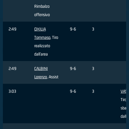
Rimbalzo
offensivo
2:49
OXILIA
9-6
3
Tommaso
, Tiro
realizzato
dall'area
2:49
CALBINI
9-6
3
Lorenzo
, Assist
3:03
9-6
3
VAŠL
Tiro
sbagl
dall'