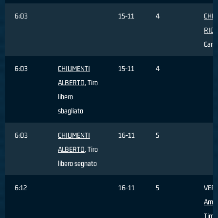
6:03
15-11
4
CHIN
RIC
Camb
6:03
CHIUMENTI
15-11
4
ALBERTO
, Tiro
libero
sbagliato
6:03
CHIUMENTI
16-11
5
ALBERTO
, Tiro
libero segnato
6:12
16-11
5
VER
Arm
Tiro