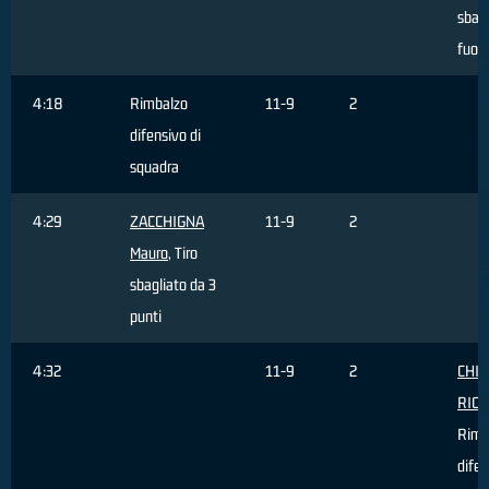
sbagl
fuori
4:18
Rimbalzo
11-9
2
difensivo di
squadra
4:29
ZACCHIGNA
11-9
2
Mauro
, Tiro
sbagliato da 3
punti
4:32
11-9
2
CHIN
RIC
Rimb
difen