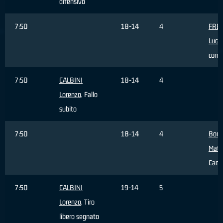
difensivo
7:50
18-14
4
FRE
Luca
com
7:50
CALBINI
18-14
4
Lorenzo
, Fallo
subito
7:50
18-14
4
Borto
Mati
Camb
7:50
CALBINI
19-14
5
Lorenzo
, Tiro
libero segnato