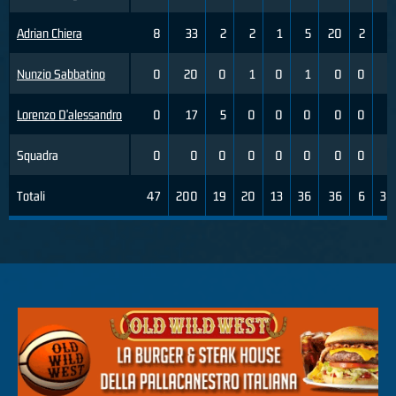
Adrian Chiera
8
33
2
2
1
5
20
2
8
Nunzio Sabbatino
0
20
0
1
0
1
0
0
2
Lorenzo D'alessandro
0
17
5
0
0
0
0
0
3
Squadra
0
0
0
0
0
0
0
0
0
Totali
47
200
19
20
13
36
36
6
30