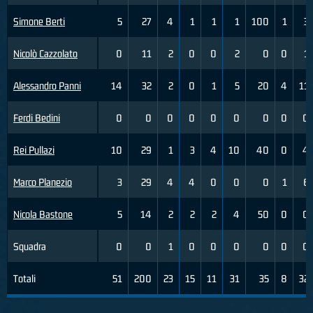
Simone Berti
5
27
4
1
1
1
100
1
3
Nicolò Cazzolato
0
11
2
0
0
2
0
0
1
Alessandro Panni
14
32
2
0
1
5
20
4
11
Ferdi Bedini
0
0
0
0
0
0
0
0
0
Rei Pullazi
10
29
1
3
4
10
40
0
4
Marco Planezio
3
29
4
4
0
0
0
1
6
Nicola Bastone
5
14
2
2
2
4
50
0
0
Squadra
0
0
1
0
0
0
0
0
0
Totali
51
200
23
15
11
31
35
8
32