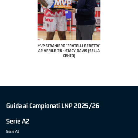
COACH OF THE MONTH
A2 APRILE '26 
PILLASTRINI (UE
CIVIDAL
O "FRATELLI BERETTA"
MVP "FRATELLI BERETTA" SAMUEL
 - STACY DAVIS (SELLA
DILAS B NAZIONALE APRILE '26 -
CENTO)
MARCO RESTELLI (TAV TREVIGLIO
BRIANZA BASKET)
Guida ai Campionati LNP 2025/26
Serie A2
Serie A2