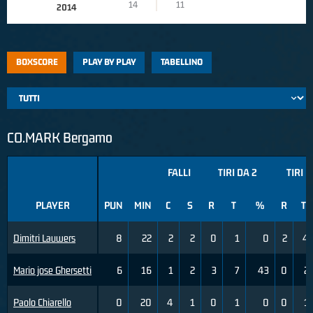
14
11
2014
BOXSCORE
PLAY BY PLAY
TABELLINO
CO.MARK Bergamo
FALLI
TIRI DA 2
TIRI D
PLAYER
PUN
MIN
C
S
R
T
%
R
T
Dimitri Lauwers
8
22
2
2
0
1
0
2
4
Mario jose Ghersetti
6
16
1
2
3
7
43
0
2
Paolo Chiarello
0
20
4
1
0
1
0
0
1