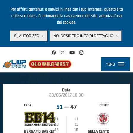
Per offrirti contenuti e servizi in linea con i tuoi interessi, questo sito
utilizza cookies. Continuando la navigazione del sito, autorizzi l’uso
dei cookies.
SÌ, AUTORIZZO
NO, DESIDERO INFO DI DETTAGLIO
Salta al contenuto principale
MENU
Toggle
navigati
Data:
28/05/2017 18:00
CASA
OSPITE
51
—
47
11
11
10
15
16
10
BERGAMO BASKET
SELLA CENTO