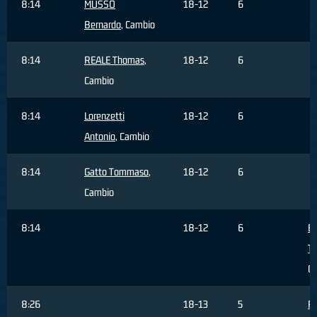
8:14
MUSSO
18-12
6
Bernardo
, Cambio
8:14
REALE Thomas
,
18-12
6
Cambio
8:14
Lorenzetti
18-12
6
Antonio
, Cambio
8:14
Gatto Tommaso
,
18-12
6
Cambio
8:14
18-12
6
BE
T
C
8:26
18-13
5
R