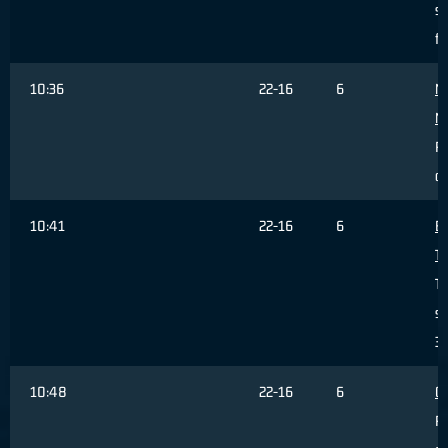
sb
fu
10:36
22-16
6
M
M
R
of
10:41
22-16
6
BE
T
Ti
sb
3 
10:48
22-16
6
GA
R