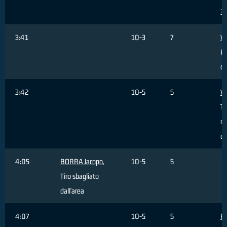
3 
3:41
10-3
7
V
R
of
3:42
10-5
5
V
Ti
re
da
4:05
BORRA Jacopo
,
10-5
5
Tiro sbagliato
dall'area
4:07
10-5
5
R