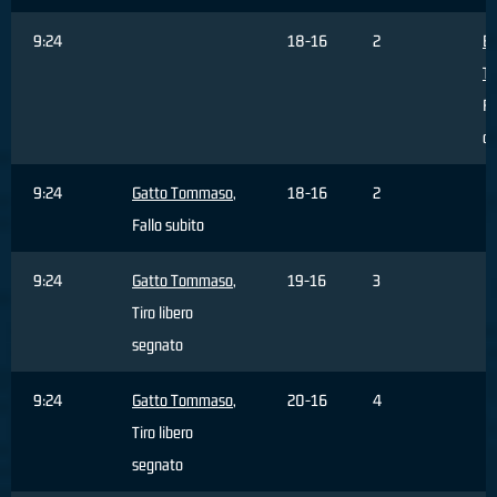
9:24
18-16
2
BE
T
Fa
c
9:24
Gatto Tommaso
,
18-16
2
Fallo subito
9:24
Gatto Tommaso
,
19-16
3
Tiro libero
segnato
9:24
Gatto Tommaso
,
20-16
4
Tiro libero
segnato