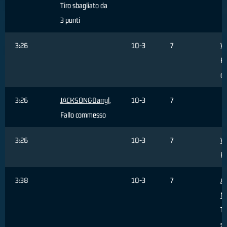
Tiro sbagliato da
3 punti
3:26
10-3
7
V
R
di
3:26
JACKSON&Darryl
,
10-3
7
Fallo commesso
3:26
10-3
7
V
Fa
3:38
10-3
7
AL
M
Ti
sb