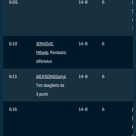
6:06
14-8
6
V
S
sb
3 
6:10
JERKOVIC
14-8
6
Mihajlo
, Rimbalzo
difensivo
6:13
JACKSON&Darryl
,
14-8
6
Tiro sbagliato da
3 punti
6:16
14-8
6
M
M
R
di