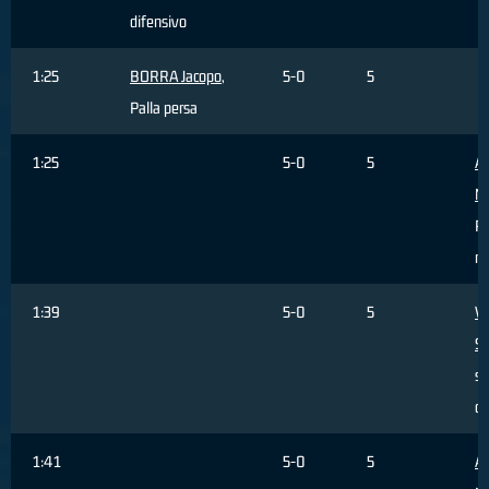
difensivo
1:25
BORRA Jacopo
,
5-0
5
Palla persa
1:25
5-0
5
AL
M
Pa
re
1:39
5-0
5
V
S
sb
da
1:41
5-0
5
AL