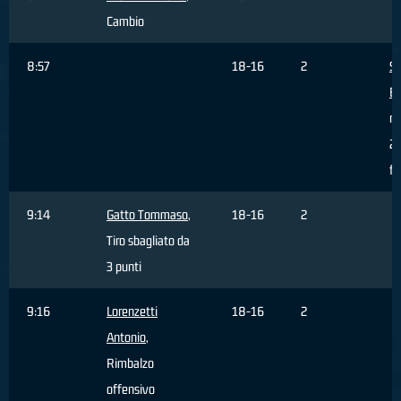
Cambio
8:57
18-16
2
S
E
re
2 
fu
9:14
Gatto Tommaso
,
18-16
2
Tiro sbagliato da
3 punti
9:16
Lorenzetti
18-16
2
Antonio
,
Rimbalzo
offensivo