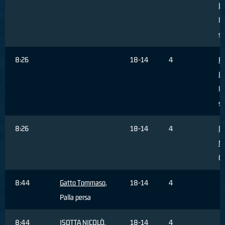
Lo
li
s
8:26
18-14
4
R
Lo
li
s
8:26
18-14
4
D
M
C
8:44
Gatto Tommaso
,
18-14
4
Palla persa
8:44
ISOTTA NICOLÒ
,
18-14
4