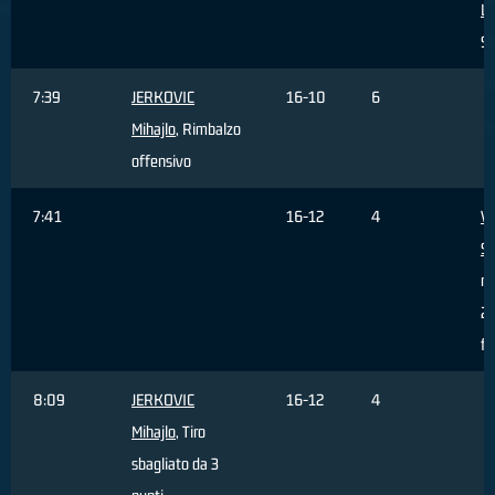
Lo
S
7:39
JERKOVIC
16-10
6
Mihajlo
, Rimbalzo
offensivo
7:41
16-12
4
V
S
re
2 
fu
8:09
JERKOVIC
16-12
4
Mihajlo
, Tiro
sbagliato da 3