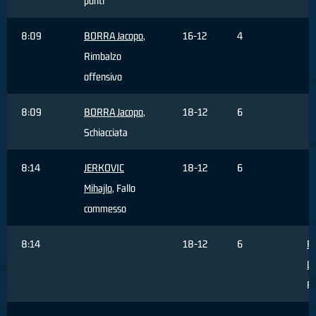
punti
8:09
BORRA Jacopo
,
16-12
4
Rimbalzo
offensivo
8:09
BORRA Jacopo
,
18-12
6
Schiacciata
8:14
JERKOVIC
18-12
6
Mihajlo
, Fallo
commesso
8:14
18-12
6
R
Lo
Fa