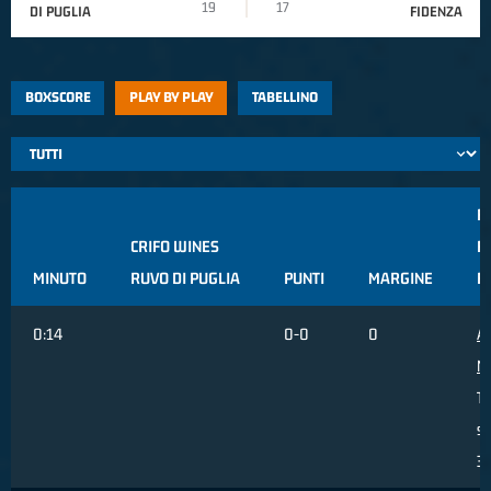
19
17
DI PUGLIA
FIDENZA
BOXSCORE
PLAY BY PLAY
TABELLINO
F
CRIFO WINES
F
MINUTO
RUVO DI PUGLIA
PUNTI
MARGINE
F
0:14
0-0
0
AL
M
Ti
sb
3 