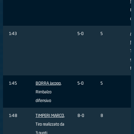
M
R
of
1:43
5-0
5
AL
M
Ti
sb
fu
1:45
BORRA Jacopo
,
5-0
5
Rimbalzo
difensivo
1:48
TIMPERI MARCO
,
8-0
8
Tiro realizzato da
3 punti