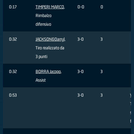
0:17
TIMPERI MARCO
,
0-0
0
Rimbalzo
difensivo
0:32
JACKSON&Darryl
,
3-0
3
Tiro realizzato da
3 punti
0:32
BORRA Jacopo
,
3-0
3
Assist
0:53
3-0
3
V
Ti
sb
fu