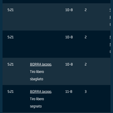
5:21
10-8
2
S
E
C
5:21
10-8
2
M
M
C
5:21
BORRA Jacopo
,
10-8
2
Tiro libero
sbagliato
5:21
BORRA Jacopo
,
11-8
3
Tiro libero
segnato