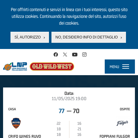
Per offrirti contenuti e servizi in linea con i tuoi interessi, questo sito
utilizza cookies. Continuando la navigazione del sito, autorizzi l’uso
dei cookies.
SÌ, AUTORIZZO
NO, DESIDERO INFO DI DETTAGLIO
Salta al contenuto principale
MENU
Toggle
navigati
Data:
11/05/2025 19:00
CASA
OSPITE
77
—
70
22
16
18
21
18
16
CRIFO WINES RUVO
FOPPIANI FULGOR