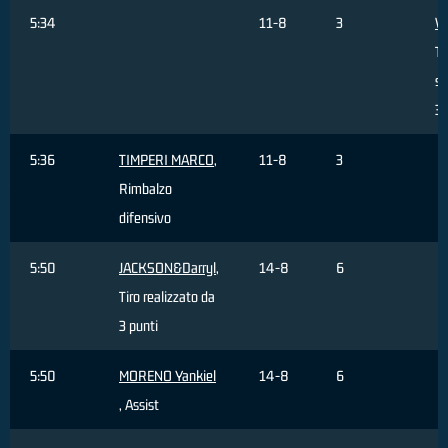
5:34
11-8
3
V
Ti
sb
3 
5:36
TIMPERI MARCO
,
11-8
3
Rimbalzo
difensivo
5:50
JACKSON&Darryl
,
14-8
6
Tiro realizzato da
3 punti
5:50
MORENO Yankiel
14-8
6
, Assist