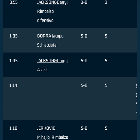
0:55
JACKSON&Darryl
,
3-0
3
Rimbalzo
difensivo
1:05
BORRA Jacopo
,
5-0
5
Schiacciata
1:05
JACKSON&Darryl
,
5-0
5
Assist
1:14
5-0
5
V
S
sb
3 
1:18
JERKOVIC
5-0
5
Mihajlo
, Rimbalzo