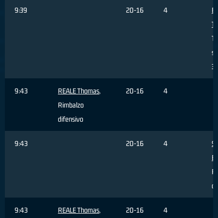
9:39
20-16
4
BE
T
Ti
sb
3 
9:43
REALE Thomas
,
20-16
4
Rimbalzo
difensivo
9:43
20-16
4
S
E
Fa
c
9:43
REALE Thomas
,
20-16
4