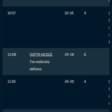
of
10:57
22-18
4
M
M
re
2 
fu
11:08
ISOTTA NICOLÒ
,
24-18
6
Tiro realizzato
dall'area
11:39
24-20
4
M
M
re
da