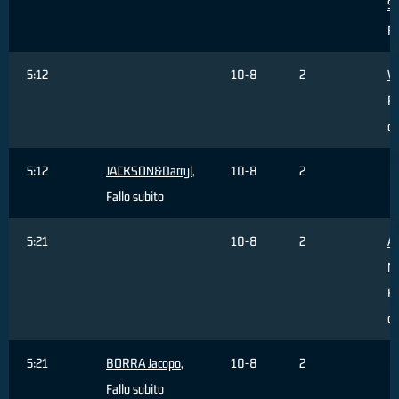
S
Pa
5:12
10-8
2
V
Fa
c
5:12
JACKSON&Darryl
,
10-8
2
Fallo subito
5:21
10-8
2
AL
M
Fa
c
5:21
BORRA Jacopo
,
10-8
2
Fallo subito