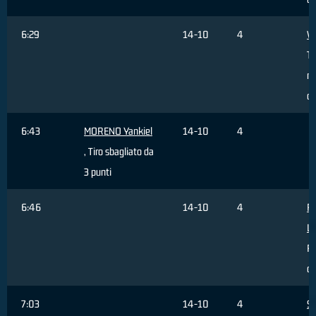
6:29
14-10
4
V
Ti
re
da
6:43
MORENO Yankiel
14-10
4
, Tiro sbagliato da
3 punti
6:46
14-10
4
R
Lo
R
di
7:03
14-10
4
S