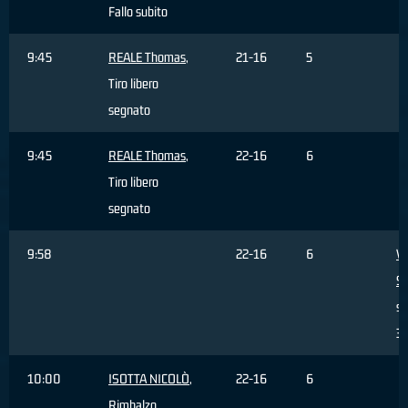
Fallo subito
9:45
REALE Thomas
,
21-16
5
Tiro libero
segnato
9:45
REALE Thomas
,
22-16
6
Tiro libero
segnato
9:58
22-16
6
V
S
sb
3 
10:00
ISOTTA NICOLÒ
,
22-16
6
Rimbalzo