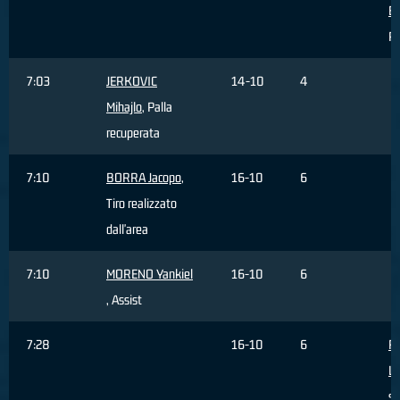
E
Pa
7:03
JERKOVIC
14-10
4
Mihajlo
, Palla
recuperata
7:10
BORRA Jacopo
,
16-10
6
Tiro realizzato
dall'area
7:10
MORENO Yankiel
16-10
6
, Assist
7:28
16-10
6
R
Lo
sb