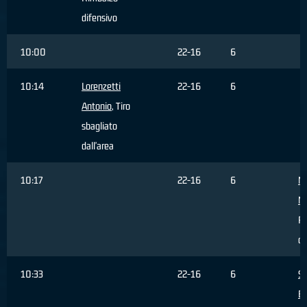
difensivo
10:00
22-16
6
10:14
Lorenzetti
22-16
6
Antonio
, Tiro
sbagliato
dall'area
10:17
22-16
6
M
M
R
di
10:33
22-16
6
S
E