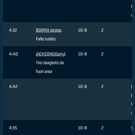
Fa
c
4:32
BORRA Jacopo
,
10-8
2
Fallo subito
4:40
JACKSON&Darryl
,
10-8
2
Tiro sbagliato da
fuori area
4:42
10-8
2
R
Pi
R
di
4:55
10-8
2
V