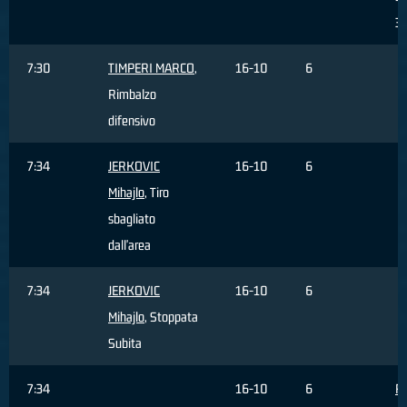
3 
7:30
TIMPERI MARCO
,
16-10
6
Rimbalzo
difensivo
7:34
JERKOVIC
16-10
6
Mihajlo
, Tiro
sbagliato
dall'area
7:34
JERKOVIC
16-10
6
Mihajlo
, Stoppata
Subita
7:34
16-10
6
R