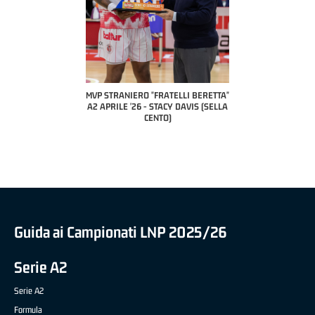
COACH OF THE
A2 APRILE
PILLASTRI
CI
ANIERO "FRATELLI BERETTA"
MVP "FRATELLI BERETTA" SAMUEL
LE '26 - STACY DAVIS (SELLA
DILAS B NAZIONALE APRILE '26 -
CENTO)
MARCO RESTELLI (TAV TREVIGLIO
BRIANZA BASKET)
Guida ai Campionati LNP 2025/26
Serie A2
Serie A2
Formula