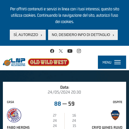
Per offrirti contenuti e servizi in linea con i tuoi interessi, questo sito
utilizza cookies. Continuando la navigazione del sito, autorizzi l’uso
dei cookies.
SÌ, AUTORIZZO
NO, DESIDERO INFO DI DETTAGLIO
Salta al contenuto principale
MENU
Toggle
navigati
Data:
24/05/2024 20:30
CASA
OSPITE
88
—
59
27
16
24
24
24
15
FABO HERONS
CRIFO WINES RUVO