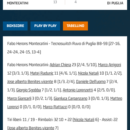
13
4
MONTECATINI
DI PUGLIA
BOXSCORE
PLAY BY PLAY
TABELLINO
Fabo Herons Montecatini - Tecnoswitch Ruvo di Puglia 88-59 (27-16,
24-24, 24-15, 13-4)
Fabo Herons Montecatini:
Adrian Chiera
23 (2/4, 5/10),
Marco Arrigoni
12 (3/3, 1/3),
Matej Radunic
11 (4/6, 1/1),
Nicola Natali
10 (1/1, 2/2),
Jose alberto Benites vicente
8 (1/3, 2/4),
Daniele Dell'uomo
7 (2/4,
1/3),
Giorgio Sgobba
7 (1/2, 1/1),
Antonio Lorenzetti
4 (2/5, 0/0),
Marco Giancarli
3 (0/2, 1/3),
Gianluca Carpanzano
3 (0/0, 1/3),
Matteo
Lorenzi
0 (0/1, 0/0),
Marco Rattazzi
0 (0/0, 0/0)
Tiri liberi: 11 / 19 - Rimbalzi: 32 10 + 22 (
Nicola Natali
6) - Assist: 22
(
Jose alberto Benites vicente
7)