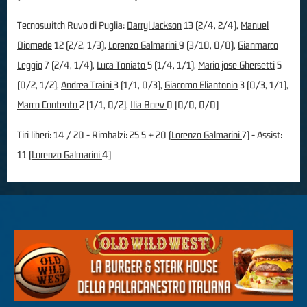
Tecnoswitch Ruvo di Puglia:
Darryl Jackson
13 (2/4, 2/4),
Manuel
Diomede
12 (2/2, 1/3),
Lorenzo Galmarini
9 (3/10, 0/0),
Gianmarco
Leggio
7 (2/4, 1/4),
Luca Toniato
5 (1/4, 1/1),
Mario jose Ghersetti
5
(0/2, 1/2),
Andrea Traini
3 (1/1, 0/3),
Giacomo Eliantonio
3 (0/3, 1/1),
Marco Contento
2 (1/1, 0/2),
Ilia Boev
0 (0/0, 0/0)
Tiri liberi: 14 / 20 - Rimbalzi: 25 5 + 20 (
Lorenzo Galmarini
7) - Assist:
11 (
Lorenzo Galmarini
4)