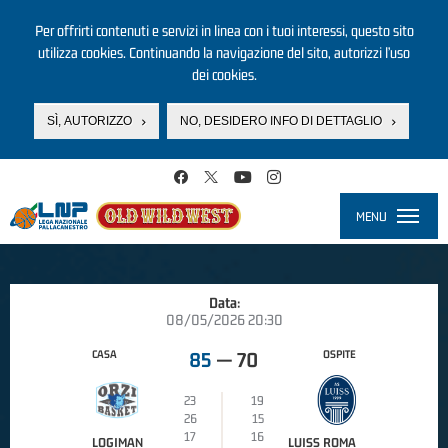
Per offrirti contenuti e servizi in linea con i tuoi interessi, questo sito
utilizza cookies. Continuando la navigazione del sito, autorizzi l’uso
dei cookies.
SÌ, AUTORIZZO
NO, DESIDERO INFO DI DETTAGLIO
Salta al contenuto principale
MENU
Toggle
navigati
Data:
08/05/2026 20:30
CASA
OSPITE
85
—
70
23
19
26
15
17
16
LOGIMAN
LUISS ROMA