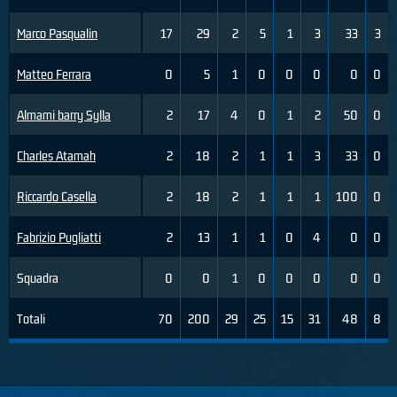
Marco Pasqualin
17
29
2
5
1
3
33
3
Matteo Ferrara
0
5
1
0
0
0
0
0
Almami barry Sylla
2
17
4
0
1
2
50
0
Charles Atamah
2
18
2
1
1
3
33
0
Riccardo Casella
2
18
2
1
1
1
100
0
Fabrizio Pugliatti
2
13
1
1
0
4
0
0
Squadra
0
0
1
0
0
0
0
0
Totali
70
200
29
25
15
31
48
8