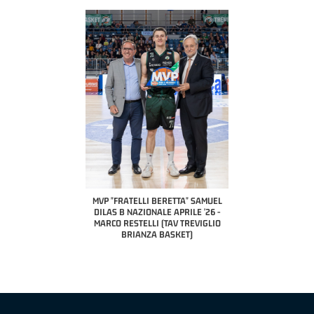
COACH OF THE MONTH
A2 APRILE '26 
PILLASTRINI (UE
CIVIDAL
O "FRATELLI BERETTA"
MVP "FRATELLI BERETTA" SAMUEL
 - STACY DAVIS (SELLA
DILAS B NAZIONALE APRILE '26 -
CENTO)
MARCO RESTELLI (TAV TREVIGLIO
BRIANZA BASKET)