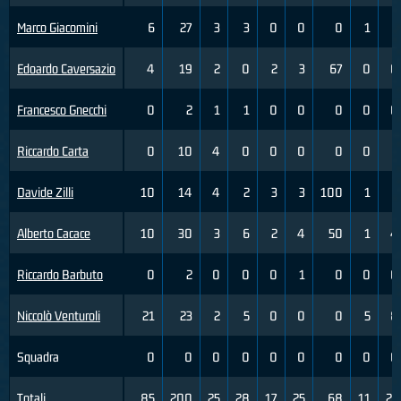
Marco Giacomini
6
27
3
3
0
0
0
1
3
Edoardo Caversazio
4
19
2
0
2
3
67
0
0
Francesco Gnecchi
0
2
1
1
0
0
0
0
0
Riccardo Carta
0
10
4
0
0
0
0
0
2
Davide Zilli
10
14
4
2
3
3
100
1
1
Alberto Cacace
10
30
3
6
2
4
50
1
4
Riccardo Barbuto
0
2
0
0
0
1
0
0
0
Niccolò Venturoli
21
23
2
5
0
0
0
5
8
Squadra
0
0
0
0
0
0
0
0
0
Totali
85
200
25
28
17
25
68
11
25