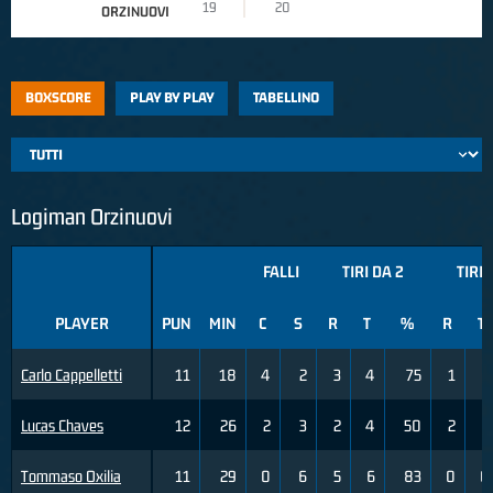
19
20
ORZINUOVI
BOXSCORE
PLAY BY PLAY
TABELLINO
Logiman Orzinuovi
FALLI
TIRI DA 2
TIRI 
PLAYER
PUN
MIN
C
S
R
T
%
R
T
Carlo Cappelletti
11
18
4
2
3
4
75
1
1
Lucas Chaves
12
26
2
3
2
4
50
2
6
Tommaso Oxilia
11
29
0
6
5
6
83
0
0