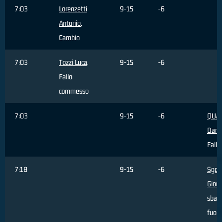
7:03
Lorenzetti
9-15
-6
Antonio
,
Cambio
7:03
Tozzi Luca
,
9-15
-6
Fallo
commesso
7:03
9-15
-6
QUAR
Dani
Fallo
7:18
9-15
-6
Sgob
Giorg
sbagl
fuori