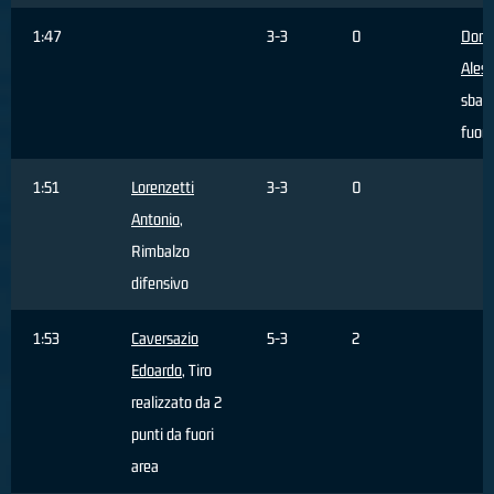
1:47
3-3
0
Dona
Aless
sbagl
fuori
1:51
Lorenzetti
3-3
0
Antonio
,
Rimbalzo
difensivo
1:53
Caversazio
5-3
2
Edoardo
, Tiro
realizzato da 2
punti da fuori
area