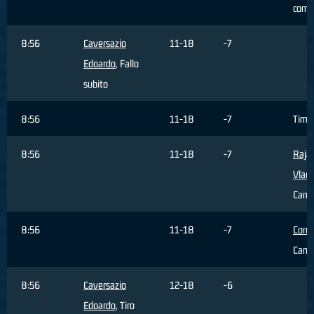
comm
8:56
Caversazio
11-18
-7
Edoardo
, Fallo
subito
8:56
11-18
-7
Time
8:56
11-18
-7
Rajac
Vladi
Camb
8:56
11-18
-7
Corra
Camb
8:56
Caversazio
12-18
-6
Edoardo
, Tiro