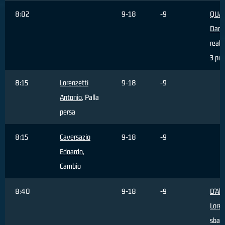
8:02
9-18
-9
QUAR
Dani
reali
3 pun
8:15
Lorenzetti
9-18
-9
Antonio
, Palla
persa
8:15
Caversazio
9-18
-9
Edoardo
,
Cambio
8:40
9-18
-9
D'Ale
Lore
sbagl