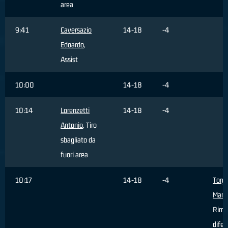
area
9:41
Caversazio
14-18
-4
Edoardo
,
Assist
10:00
14-18
-4
10:14
Lorenzetti
14-18
-4
Antonio
, Tiro
sbagliato da
fuori area
10:17
14-18
-4
Torg
Marc
Rimb
difen