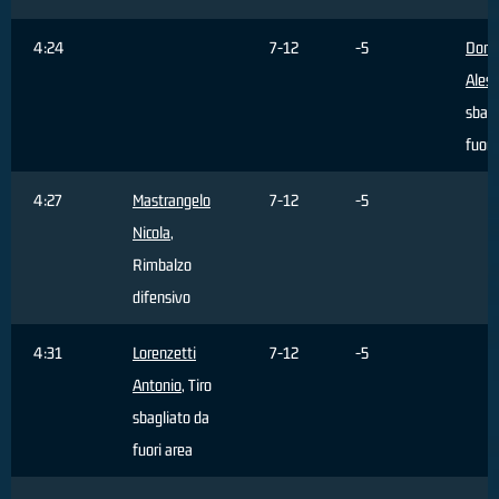
4:24
7-12
-5
Dona
Aless
sbagl
fuori
4:27
Mastrangelo
7-12
-5
Nicola
,
Rimbalzo
difensivo
4:31
Lorenzetti
7-12
-5
Antonio
, Tiro
sbagliato da
fuori area