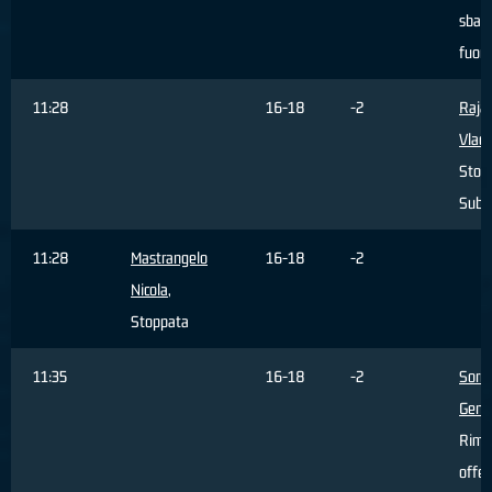
sbagl
fuori
11:28
16-18
-2
Rajac
Vladi
Stop
Subi
11:28
Mastrangelo
16-18
-2
Nicola
,
Stoppata
11:35
16-18
-2
Sorre
Genn
Rimb
offen