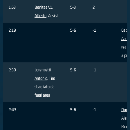
1:53
Benites V.J.
5-3
2
Alberto
, Assist
2:19
5-6
-1
Calz
Andr
reali
3 pun
2:39
Lorenzetti
5-6
-1
Antonio
, Tiro
sbagliato da
fuori area
2:43
5-6
-1
Dona
Aless
Rimb