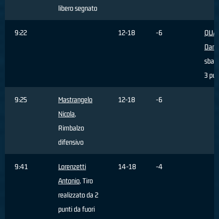
libero segnato
9:22
12-18
-6
QUAR
Dani
sbagl
3 pun
9:25
Mastrangelo
12-18
-6
Nicola
,
Rimbalzo
difensivo
9:41
Lorenzetti
14-18
-4
Antonio
, Tiro
realizzato da 2
punti da fuori