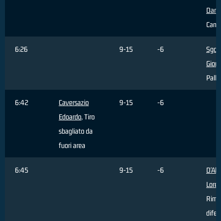
Dani
Camb
6:26
9-15
-6
Sgob
Giorg
Palla
6:42
Caversazio
9-15
-6
Edoardo
, Tiro
sbagliato da
fuori area
6:45
9-15
-6
D'Ale
Lore
Rimb
difen