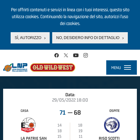
Per offrirti contenuti e servizi in linea con i tuoi interessi, questo sito
utilizza cookies. Continuando la navigazione del sito, autorizzi l’uso
dei cookies.
SÌ, AUTORIZZO
NO, DESIDERO INFO DI DETTAGLIO
Salta al contenuto principale
MENU
Toggle
navigati
Data:
29/05/2022 18:00
CASA
OSPITE
71
—
68
14
18
18
19
15
11
LA PATRIE SAN
RISO SCOTTI