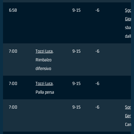
6:58
9-15
-6
Sgob
Giorg
sbagl
dall'
7:00
Tozzi Luca
,
9-15
-6
Rimbalzo
difensivo
7:00
Tozzi Luca
,
9-15
-6
Palla persa
7:00
9-15
-6
Sorre
Genn
Camb