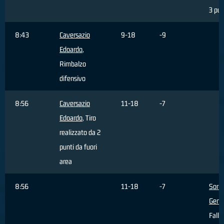
3 pun
8:43
Caversazio
9-18
-9
Edoardo
,
Rimbalzo
difensivo
8:56
Caversazio
11-18
-7
Edoardo
, Tiro
realizzato da 2
punti da fuori
area
8:56
11-18
-7
Sorre
Genn
Fallo