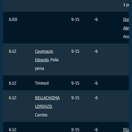
3 pun
6:00
9-15
-6
Dona
Aless
Assis
6:12
Caversazio
9-15
-6
Edoardo
, Palla
persa
6:12
Timeout
9-15
-6
6:12
BELLACHIOMA
9-15
-6
LORENZO
,
Cambio
6:12
9-15
-6
QUAR