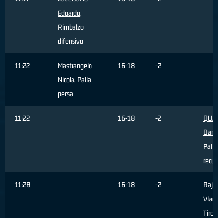
Edoardo
,
Rimbalzo
difensivo
11:22
Mastrangelo
16-18
-2
Nicola
, Palla
persa
11:22
16-18
-2
QUAR
Dani
Palla
recup
11:28
16-18
-2
Rajac
Vladi
Tiro