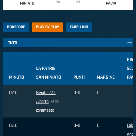
24
20
MINIATO
PAVIA
BOXSCORE
PLAY BY PLAY
TABELLINO
RISO
LA PATRIE
SCOT
MINUTO
SAN MINIATO
PUNTI
MARGINE
PAV
0:10
Benites V.J.
0-0
0
Alberto
, Fallo
commesso
0:10
0-0
0
Calz
Andr