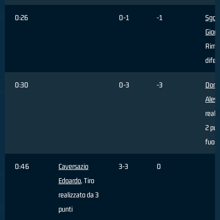
0:26
0-1
-1
Sgob
Giorg
Rimb
difen
0:30
0-3
-3
Dona
Aless
reali
2 pun
fuori
0:46
Caversazio
3-3
0
Edoardo
, Tiro
realizzato da 3
punti