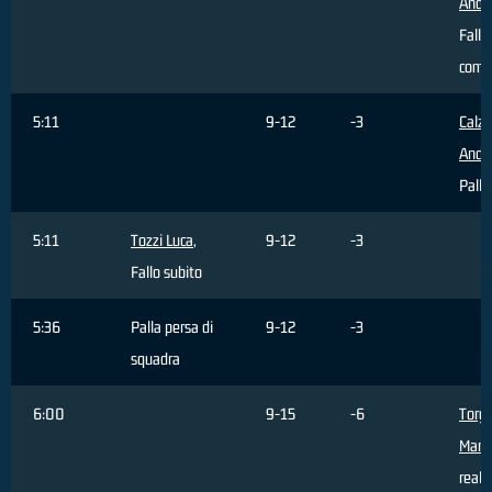
Andr
Fallo
comm
5:11
9-12
-3
Calz
Andr
Palla
5:11
Tozzi Luca
,
9-12
-3
Fallo subito
5:36
Palla persa di
9-12
-3
squadra
6:00
9-15
-6
Torg
Marc
reali