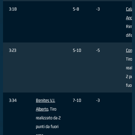
3:18
5-8
-3
Calz
Andr
Rimb
difen
3:23
5-10
-5
Corra
Tiro
reali
2 pun
fuori
3:34
Benites V.J.
7-10
-3
Alberto
, Tiro
realizzato da 2
punti da fuori