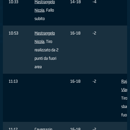
10:33
Mastrangelo
14-18
-4
Nicola
, Fallo
subito
10:53
Mastrangelo
16-18
-2
Nicola
, Tiro
realizzato da 2
punti da fuori
area
11:13
16-18
-2
Rajac
Vladi
Tiro
sbagl
fuori
11:17
Caversazio
16-18
-2