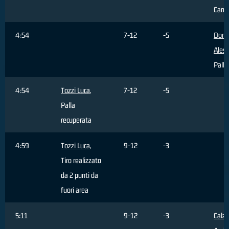
Camb
4:54
7-12
-5
Dona
Aless
Palla
4:54
Tozzi Luca
,
7-12
-5
Palla
recuperata
4:59
Tozzi Luca
,
9-12
-3
Tiro realizzato
da 2 punti da
fuori area
5:11
9-12
-3
Calz