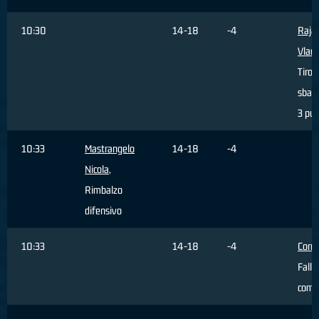
10:30
14-18
-4
Rajac
Vladi
Tiro
sbagl
3 pun
10:33
Mastrangelo
14-18
-4
Nicola
,
Rimbalzo
difensivo
10:33
14-18
-4
Corra
Fallo
comm