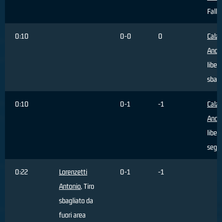
Fallo
0:10
0-0
0
Calz
Andr
liber
sbagl
0:10
0-1
-1
Calz
Andr
liber
segn
0:22
Lorenzetti
0-1
-1
Antonio
, Tiro
sbagliato da
fuori area