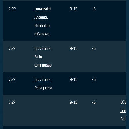
7:22
Lorenzetti
9-15
-6
Antonio
,
Rimbalzo
difensivo
7:27
Tozzi Luca
,
9-15
-6
Fallo
commesso
7:27
Tozzi Luca
,
9-15
-6
Palla persa
7:27
9-15
-6
D'Ale
Lore
Fallo