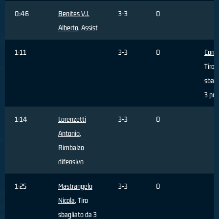
0:46
Benites V.J.
3-3
0
Alberto
, Assist
1:11
3-3
0
Corra
Tiro
sbagl
3 pun
1:14
Lorenzetti
3-3
0
Antonio
,
Rimbalzo
difensivo
1:25
Mastrangelo
3-3
0
Nicola
, Tiro
sbagliato da 3