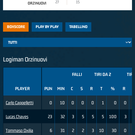
27
15
ORZINUOVI
BOXSCORE
PLAY BY PLAY
TABELLINO
Logiman Orzinuovi
FALLI
TIRI DA 2
TIRI
PLAYER
PUN
MIN
C
S
R
T
%
R
T
Carlo Cappelletti
0
10
0
0
0
1
0
0
Lucas Chaves
23
32
3
5
5
5
100
3
Tommaso Oxilia
6
31
2
2
3
10
30
0