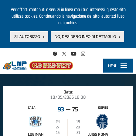
Per offrirti contenuti e servizi in linea con i tuoi interessi, questo sito
utilizza cookies. Continuando la navigazione del sito, autorizzi l’uso
dei cookies.
SÌ, AUTORIZZO
NO, DESIDERO INFO DI DETTAGLIO
Salta al contenuto principale
MENU
Toggle
navigati
Data:
10/05/2026 18:00
CASA
OSPITE
93
—
75
24
19
27
20
15
21
LOGIMAN
LUISS ROMA