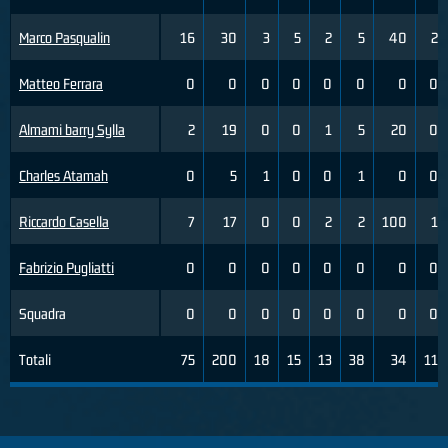
Marco Pasqualin
16
30
3
5
2
5
40
2
Matteo Ferrara
0
0
0
0
0
0
0
0
Almami barry Sylla
2
19
0
0
1
5
20
0
Charles Atamah
0
5
1
0
0
1
0
0
Riccardo Casella
7
17
0
0
2
2
100
1
Fabrizio Pugliatti
0
0
0
0
0
0
0
0
Squadra
0
0
0
0
0
0
0
0
Totali
75
200
18
15
13
38
34
11