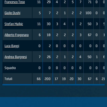
Francesco Toso
11
29
4
2
5
7
71
0
0
Giulio Dushi
5
7
2
1
2
2
100
0
0
Stefan Malkic
11
30
3
4
1
2
50
3
5
Alberto Fragonara
6
18
2
2
2
3
67
0
1
Luca Baggi
0
2
0
0
0
0
0
0
0
Andrea Bargnesi
7
26
2
1
2
4
50
1
6
Squadra
0
0
0
0
0
0
0
0
0
Totali
66
200
17
19
20
30
67
6
21