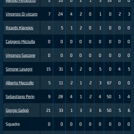
Alessio Ferrarotto
2
10
0
2
1
3
33
0
0
Vincenzo Di viccaro
7
24
4
2
0
1
0
2
3
Ricards Klanskis
0
5
1
2
0
1
0
0
0
Calogero Micciulla
0
0
0
0
0
0
0
0
0
Vincenzo Saccone
0
0
0
0
0
0
0
0
0
Simone Lasagni
15
31
1
2
0
5
0
4
5
Alberto Mazzullo
5
11
2
1
2
3
67
0
0
Sebastiano Perin
9
28
4
1
2
4
50
1
4
Giorgio Galipò
21
33
1
3
3
6
50
5
6
Squadra
0
0
0
0
0
0
0
0
0