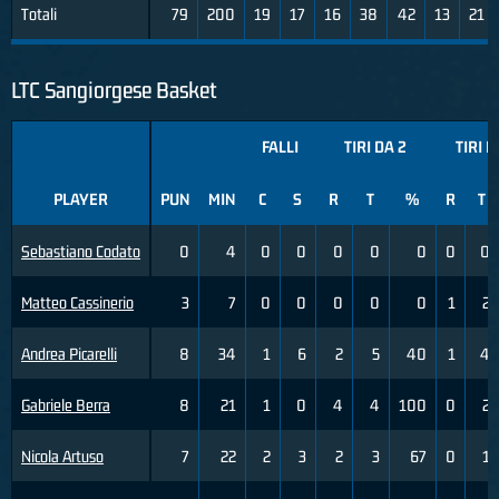
Totali
79
200
19
17
16
38
42
13
21
LTC Sangiorgese Basket
FALLI
TIRI DA 2
TIRI D
PLAYER
PUN
MIN
C
S
R
T
%
R
T
Sebastiano Codato
0
4
0
0
0
0
0
0
0
Matteo Cassinerio
3
7
0
0
0
0
0
1
2
Andrea Picarelli
8
34
1
6
2
5
40
1
4
Gabriele Berra
8
21
1
0
4
4
100
0
2
Nicola Artuso
7
22
2
3
2
3
67
0
1