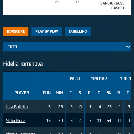
23
17
SANGIORGESE
BASKET
BOXSCORE
PLAY BY PLAY
TABELLINO
Fidelia Torrenova
FALLI
TIRI DA 2
TIRI DA
PLAYER
PUN
MIN
C
S
R
T
%
R
T
Luca Bolletta
5
28
3
0
1
4
25
1
3
Mirko Gloria
15
30
3
4
7
11
64
0
0