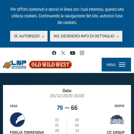
Per offrirti contenuti e servizi in linea con i tuoi interessi, questo sito
utilizza cookies. Continuando la navigazione del sito, autorizzi l’uso
dei cookies.
SÌ, AUTORIZZO
NO, DESIDERO INFO DI DETTAGLIO
Salta al contenuto principale
MENU
Toggle
navigati
Data:
20/12/2020 16:00
CASA
OSPITE
79
—
66
15
18
21
18
20
13
FIDELIA TORRENOVA
LTC GROUP