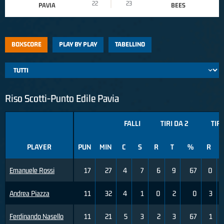
22
23
PAVIA
BEES
BOXSCORE
PLAY BY PLAY
TABELLINO
Riso Scotti-Punto Edile Pavia
FALLI
TIRI DA 2
TIRI
PLAYER
PUN
MIN
C
S
R
T
%
R
Emanuele Rossi
17
27
4
7
6
9
67
0
Andrea Piazza
11
32
4
1
0
2
0
3
Ferdinando Nasello
11
21
5
3
2
3
67
1