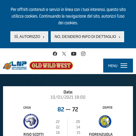
Per offrirti contenuti e servizi in linea con i tuoi interessi, questo sito
utilizza cookies. Continuando la navigazione del sito, autorizzi l’uso
dei cookies.
SÌ, AUTORIZZO
NO, DESIDERO INFO DI DETTAGLIO
Salta al contenuto principale
MENU
Toggle
navigati
Data:
10/01/2021 18:00
CASA
OSPITE
82
—
72
22
20
22
14
16
15
RISO SCOTTI
FIORENZUOLA