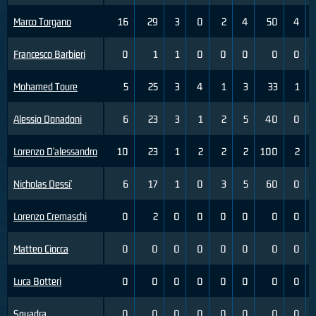
Marco Torgano
16
29
3
0
2
4
50
4
Francesco Barbieri
0
1
1
0
0
0
0
0
Mohamed Toure
5
25
3
4
1
3
33
1
Alessio Donadoni
6
23
3
1
2
5
40
0
Lorenzo D'alessandro
10
23
1
2
2
2
100
2
Nicholas Dessi'
6
17
1
0
3
5
60
0
Lorenzo Cremaschi
0
2
0
0
0
0
0
0
Matteo Ciocca
0
0
0
0
0
0
0
0
Luca Botteri
0
0
0
0
0
0
0
0
Squadra
0
0
0
0
0
0
0
0