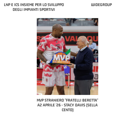
LNP E ICS INSIEME PER LO SVILUPPO
WIDEGROUP
DEGLI IMPIANTI SPORTIVI
"FRATELLI BERETTA"
MVP STRANIERO "FRATELLI BERETTA"
MVP "FRATELLI BERET
- LUCA CESANA (UEB
A2 APRILE '26 - STACY DAVIS (SELLA
DILAS B NAZIONALE AP
O CIVIDALE)
CENTO)
MARCO RESTELLI (TAV
BRIANZA BAS