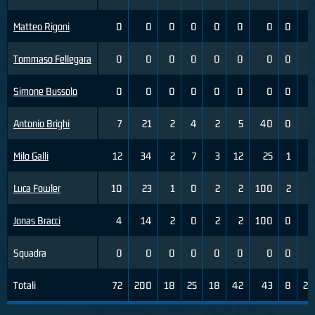
Matteo Rigoni
0
0
0
0
0
0
0
0
0
Tommaso Fellegara
0
0
0
0
0
0
0
0
0
Simone Bussolo
0
0
0
0
0
0
0
0
0
Antonio Brighi
7
21
2
4
2
5
40
0
0
Milo Galli
12
34
2
7
3
12
25
1
2
Luca Fowler
10
23
1
0
2
2
100
2
8
Jonas Bracci
4
14
2
0
2
2
100
0
0
Squadra
0
0
0
0
0
0
0
0
0
Totali
72
200
18
25
18
42
43
8
24