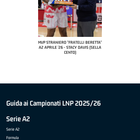
 "FRATELLI BERETTA"
MVP STRANIERO "FRATELLI BERETTA"
MVP "FRATELLI BER
6 - LUCA CESANA (UEB
A2 APRILE '26 - STACY DAVIS (SELLA
DILAS B NAZIONALE 
CO CIVIDALE)
CENTO)
MARCO RESTELLI (T
BRIANZA BA
Guida ai Campionati LNP 2025/26
Serie A2
Serie A2
Formula