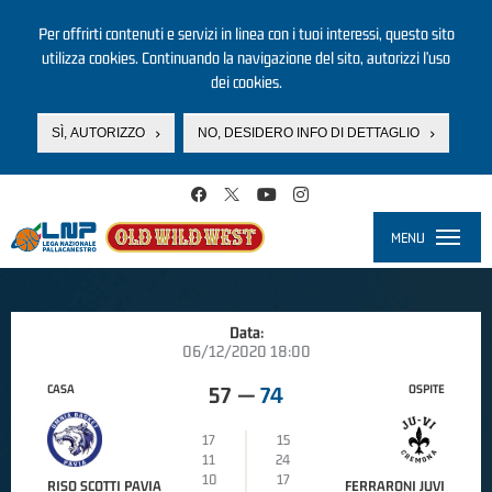
Per offrirti contenuti e servizi in linea con i tuoi interessi, questo sito
utilizza cookies. Continuando la navigazione del sito, autorizzi l’uso
dei cookies.
SÌ, AUTORIZZO
NO, DESIDERO INFO DI DETTAGLIO
Salta al contenuto principale
MENU
Toggle
navigati
Data:
06/12/2020 18:00
CASA
OSPITE
57
—
74
17
15
11
24
10
17
RISO SCOTTI PAVIA
FERRARONI JUVI