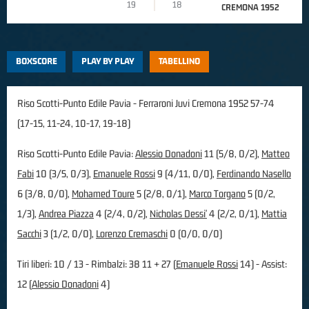
19
18
CREMONA 1952
BOXSCORE
PLAY BY PLAY
TABELLINO
Riso Scotti-Punto Edile Pavia - Ferraroni Juvi Cremona 1952 57-74
(17-15, 11-24, 10-17, 19-18)
Riso Scotti-Punto Edile Pavia:
Alessio Donadoni
11 (5/8, 0/2),
Matteo
Fabi
10 (3/5, 0/3),
Emanuele Rossi
9 (4/11, 0/0),
Ferdinando Nasello
6 (3/8, 0/0),
Mohamed Toure
5 (2/8, 0/1),
Marco Torgano
5 (0/2,
1/3),
Andrea Piazza
4 (2/4, 0/2),
Nicholas Dessi'
4 (2/2, 0/1),
Mattia
Sacchi
3 (1/2, 0/0),
Lorenzo Cremaschi
0 (0/0, 0/0)
Tiri liberi: 10 / 13 - Rimbalzi: 38 11 + 27 (
Emanuele Rossi
14) - Assist:
12 (
Alessio Donadoni
4)