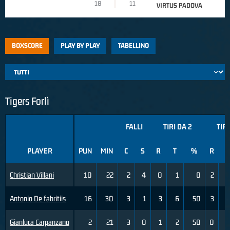
18
11
VIRTUS PADOVA
BOXSCORE
PLAY BY PLAY
TABELLINO
Tigers Forlì
FALLI
TIRI DA 2
TIRI
PLAYER
PUN
MIN
C
S
R
T
%
R
T
Christian Villani
10
22
2
4
0
1
0
2
Antonio De fabritiis
16
30
3
1
3
6
50
3
Gianluca Carpanzano
2
21
3
0
1
2
50
0