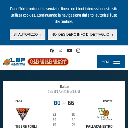
Per offrirti contenuti e servizi in linea con i tuoi interessi, questo sito
utilizza cookies. Continuando la navigazione del sito, autorizzi l’uso
dei cookies.
SÌ, AUTORIZZO
NO, DESIDERO INFO DI DETTAGLIO
Salta al contenuto principale
MENU
Toggle
navigati
Data:
13/01/2018 21:00
CASA
OSPITE
80
—
66
23
10
24
24
15
21
TIGERS FORLÌ
PALLACANESTRO