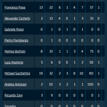
Francesco Papa
13
22
6
1
4
7
57
1
Alexander Cicchetti
2
13
4
0
1
3
33
0
Gabriele Rossi
0
1
0
1
0
1
0
0
Pietro Pambianco
0
1
0
0
0
0
0
0
Matteo Battisti
8
33
1
1
3
4
75
0
Luca Agatensi
5
6
0
0
1
2
50
1
Michael Sacchettini
19
32
2
3
8
10
80
1
Andrea Antonaci
2
10
3
2
1
1
100
0
Riccardo Zani
3
9
0
0
0
0
0
1
Squadra
0
0
0
0
0
0
0
0