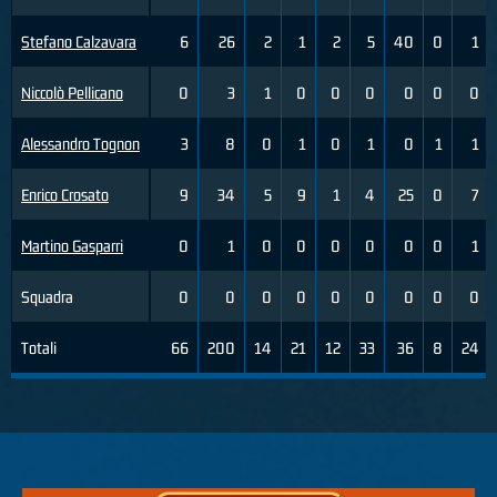
Stefano Calzavara
6
26
2
1
2
5
40
0
1
Niccolò Pellicano
0
3
1
0
0
0
0
0
0
Alessandro Tognon
3
8
0
1
0
1
0
1
1
Enrico Crosato
9
34
5
9
1
4
25
0
7
Martino Gasparri
0
1
0
0
0
0
0
0
1
Squadra
0
0
0
0
0
0
0
0
0
Totali
66
200
14
21
12
33
36
8
24