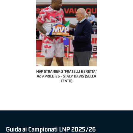
COACH O
A2 A
PILL
P STRANIERO "FRATELLI BERETTA"
MVP "FRATELLI BERETTA" SAMUEL
 APRILE '26 - STACY DAVIS (SELLA
DILAS B NAZIONALE APRILE '26 -
CENTO)
MARCO RESTELLI (TAV TREVIGLIO
BRIANZA BASKET)
Guida ai Campionati LNP 2025/26