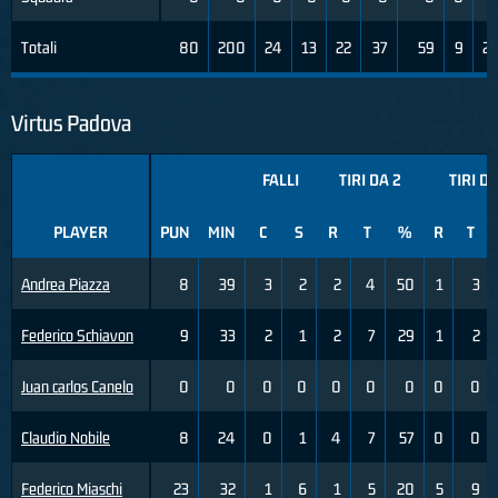
Totali
80
200
24
13
22
37
59
9
2
Virtus Padova
FALLI
TIRI DA 2
TIRI DA
PLAYER
PUN
MIN
C
S
R
T
%
R
T
Andrea Piazza
8
39
3
2
2
4
50
1
3
Federico Schiavon
9
33
2
1
2
7
29
1
2
Juan carlos Canelo
0
0
0
0
0
0
0
0
0
Claudio Nobile
8
24
0
1
4
7
57
0
0
Federico Miaschi
23
32
1
6
1
5
20
5
9